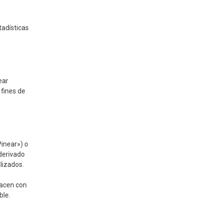
tadísticas
ear
 fines de
inear») o
 derivado
lizados.
hacen con
ble.