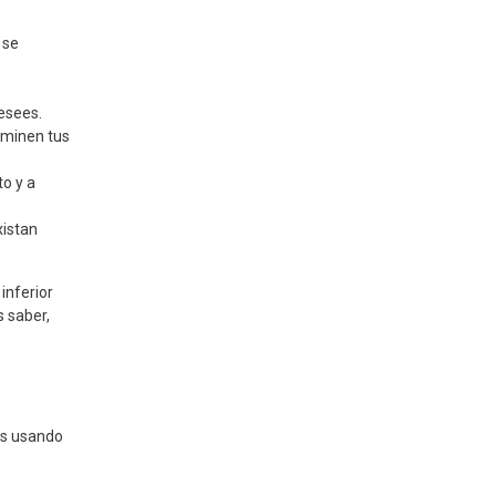
 se
desees.
iminen tus
to y a
xistan
inferior
s saber,
os usando