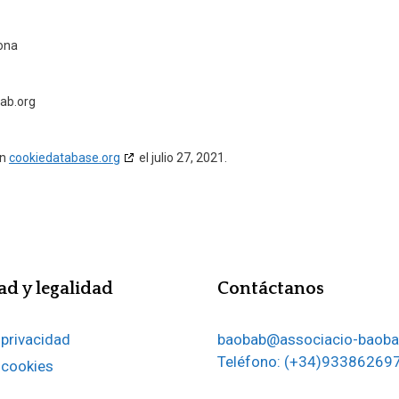
ona
ab.org
on
cookiedatabase.org
el julio 27, 2021.
ad y legalidad
Contáctanos
 privacidad
baobab@associacio-baoba
Teléfono: (+34)93386269
e cookies