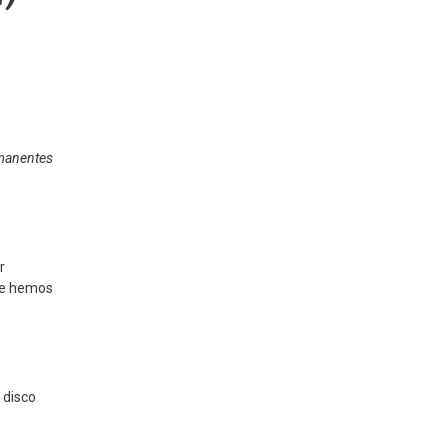
ermanentes
r
que hemos
 disco