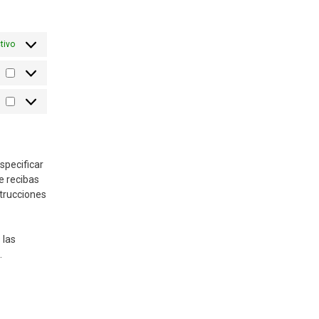
tivo
Estadísticas
Marketing
specificar
e recibas
strucciones
 las
.