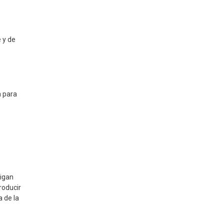
 y de
a para
sigan
roducir
 de la