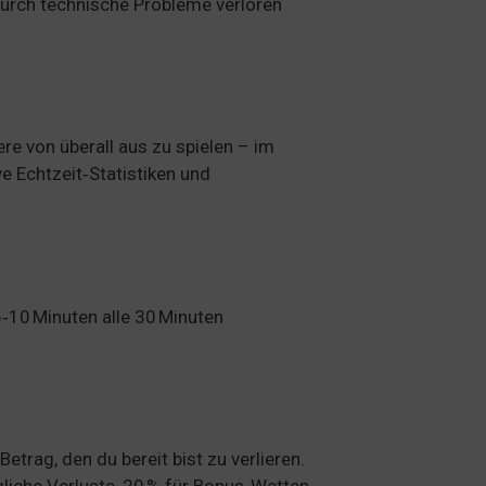
durch technische Probleme verloren
ere von überall aus zu spielen – im
e Echtzeit‑Statistiken und
5‑10 Minuten alle 30 Minuten
etrag, den du bereit bist zu verlieren.