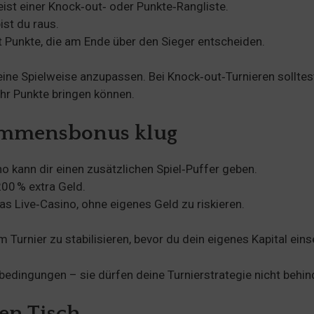
ist einer Knock‑out‑ oder Punkte‑Rangliste.
ist du raus.
 Punkte, die am Ende über den Sieger entscheiden.
eine Spielweise anzupassen. Bei Knock‑out‑Turnieren solltes
hr Punkte bringen können.
ommensbonus klug
kann dir einen zusätzlichen Spiel‑Puffer geben.
200 % extra Geld.
as Live‑Casino, ohne eigenes Geld zu riskieren.
 Turnier zu stabilisieren, bevor du dein eigenes Kapital eins
dingungen – sie dürfen deine Turnierstrategie nicht behin
gen Tisch