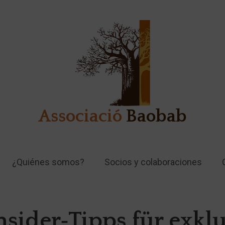
Associació
Baobab
¿Quiénes somos?
Socios y colaboraciones
nsider‑Tipps für exkl