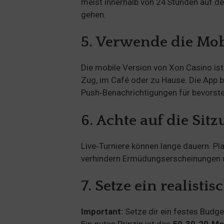
meist innerhalb von 24 Stunden auf de
gehen.
5. Verwende die Mobi
Die mobile Version von Xon Casino ist 
Zug, im Café oder zu Hause. Die App bi
Push‑Benachrichtigungen für bevorste
6. Achte auf die Sit
Live‑Turniere können lange dauern. Pl
verhindern Ermüdungserscheinungen un
7. Setze ein realisti
Important:
Setze dir ein festes Budget