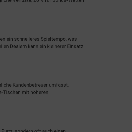
liche Verluste, 20 % für Bonus‑Wetten
en ein schnelleres Spieltempo, was
len Dealern kann ein kleinerer Einsatz
nliche Kundenbetreuer umfasst.
ve‑Tischen mit höheren
n Platz, sondern oft auch einen