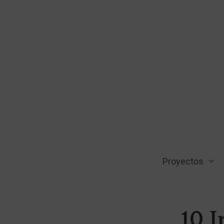
Saltar
al
contenido
Proyectos
10 I