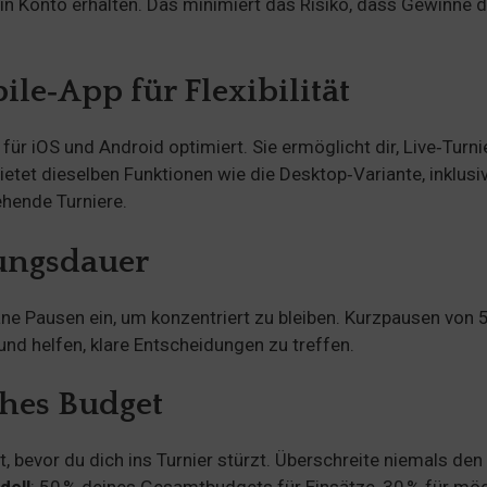
in Konto erhalten. Das minimiert das Risiko, dass Gewinne 
le‑App für Flexibilität
für iOS und Android optimiert. Sie ermöglicht dir, Live‑Turni
etet dieselben Funktionen wie die Desktop‑Variante, inklusiv
hende Turniere.
zungsdauer
ane Pausen ein, um konzentriert zu bleiben. Kurzpausen von 
d helfen, klare Entscheidungen zu treffen.
sches Budget
, bevor du dich ins Turnier stürzt. Überschreite niemals den B