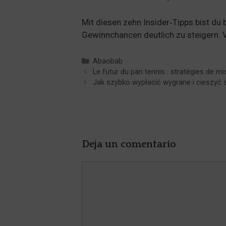
Mit diesen zehn Insider‑Tipps bist du
Gewinnchancen deutlich zu steigern. 
Categorías
Abaobab
Le futur du pari tennis : stratégies de 
Jak szybko wypłacić wygrane i cieszyć 
Deja un comentario
Comentario