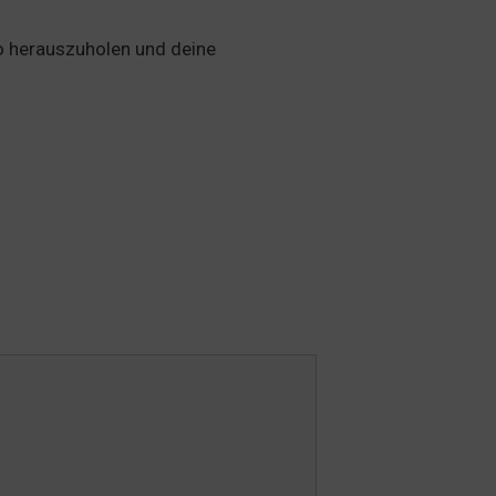
no herauszuholen und deine