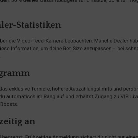
dell
: 50 % deines Gesamtbudgets für Einsätze, 30 % für mög
ler‑Statistiken
über die Video‑Feed‑Kamera beobachten. Manche Dealer hab
ese Information, um deine Bet‑Size anzupassen – bei schnel
.
rogramm
das exklusive Turniere, höhere Auszahlungslimits und persö
t du automatisch im Rang auf und erhältst Zugang zu VIP‑Li
‑Boosts.
zeitig an
d begrenzt. Frühzeitige Anmeldung sichert dir nicht nur eine