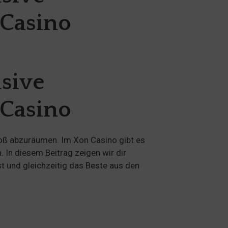
 Casino
usive
 Casino
groß abzuräumen. Im Xon Casino gibt es
. In diesem Beitrag zeigen wir dir
t und gleichzeitig das Beste aus den