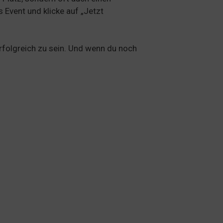
Event und klicke auf „Jetzt
erfolgreich zu sein. Und wenn du noch