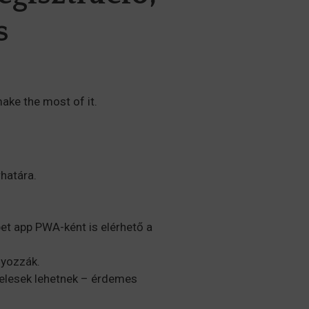
s
ake the most of it.
határa.
bet app PWA-ként is elérhető a
lyozzák.
telesek lehetnek – érdemes