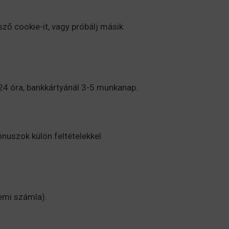
sző cookie-it, vagy próbálj másik
-24 óra, bankkártyánál 3-5 munkanap.
nuszok külön feltételekkel
emi számla).