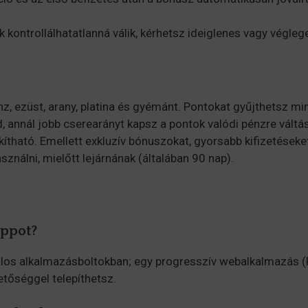
k kontrollálhatatlanná válik, kérhetsz ideiglenes vagy véglege
nz, ezüst, arany, platina és gyémánt. Pontokat gyűjthetsz mi
d, annál jobb cserearányt kapsz a pontok valódi pénzre váltá
ítható. Emellett exkluzív bónuszokat, gyorsabb kifizetések
ználni, mielőtt lejárnának (általában 90 nap).
appot?
talos alkalmazásboltokban; egy progresszív webalkalmazás
tőséggel telepíthetsz.