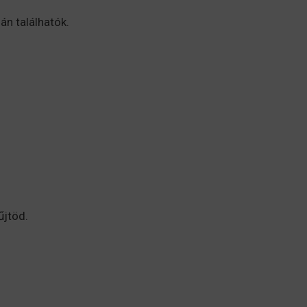
án találhatók.
űjtöd.