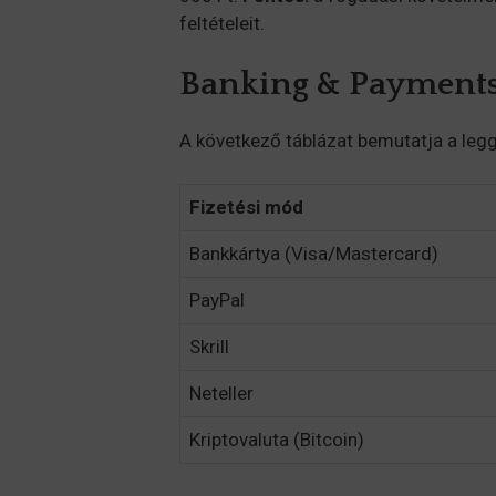
feltételeit.
Banking & Payment
A következő táblázat bemutatja a leggy
Fizetési mód
Bankkártya (Visa/Mastercard)
PayPal
Skrill
Neteller
Kriptovaluta (Bitcoin)