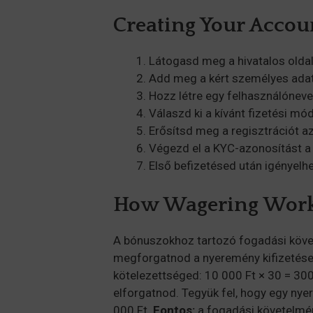
Creating Your Accou
Látogasd meg a hivatalos oldalt
Add meg a kért személyes adato
Hozz létre egy felhasználónevet
Válaszd ki a kívánt fizetési mó
Erősítsd meg a regisztrációt az 
Végezd el a KYC-azonosítást a
Első befizetésed után igényelhe
How Wagering Wor
A bónuszokhoz tartozó fogadási követe
megforgatnod a nyeremény kifizetése 
kötelezettséged: 10 000 Ft × 30 = 300
elforgatnod. Tegyük fel, hogy egy ny
000 Ft.
Fontos:
a fogadási követelmén