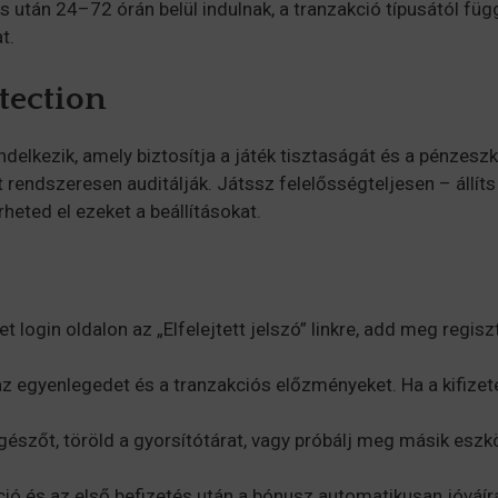
és után 24–72 órán belül indulnak, a tranzakció típusától fü
t.
tection
ndelkezik, amely biztosítja a játék tisztaságát és a pénzeszk
rendszeresen auditálják. Játssz felelősségteljesen – állíts b
rheted el ezeket a beállításokat.
et login oldalon az „Elfelejtett jelszó” linkre, add meg regis
az egyenlegedet és a tranzakciós előzményeket. Ha a kifizeté
gészőt, töröld a gyorsítótárat, vagy próbálj meg másik esz
ció és az első befizetés után a bónusz automatikusan jóváír