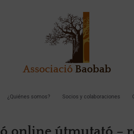
Associació
Baobab
¿Quiénes somos?
Socios y colaboraciones
ó online útmutató – r