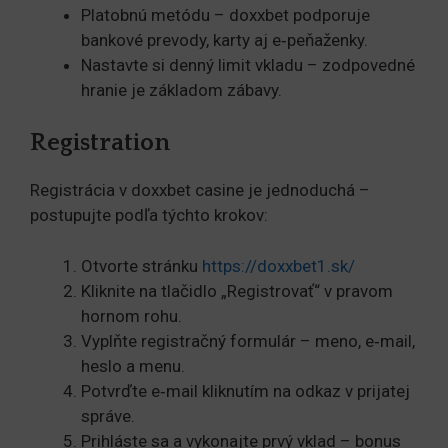
Platobnú metódu – doxxbet podporuje
bankové prevody, karty aj e‑peňaženky.
Nastavte si denný limit vkladu – zodpovedné
hranie je základom zábavy.
Registration
Registrácia v doxxbet casine je jednoduchá –
postupujte podľa týchto krokov:
Otvorte stránku
https://doxxbet1.sk/
Kliknite na tlačidlo „Registrovať“ v pravom
hornom rohu.
Vyplňte registračný formulár – meno, e‑mail,
heslo a menu.
Potvrďte e‑mail kliknutím na odkaz v prijatej
správe.
Prihláste sa a vykonajte prvý vklad – bonus