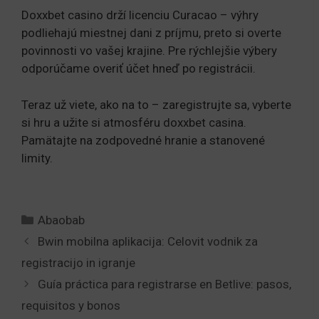
Doxxbet casino drží licenciu Curacao – výhry
podliehajú miestnej dani z príjmu, preto si overte
povinnosti vo vašej krajine. Pre rýchlejšie výbery
odporúčame overiť účet hneď po registrácii.
Teraz už viete, ako na to – zaregistrujte sa, vyberte
si hru a užite si atmosféru doxxbet casina.
Pamätajte na zodpovedné hranie a stanovené
limity.
Categorías
Abaobab
Bwin mobilna aplikacija: Celovit vodnik za
registracijo in igranje
Guía práctica para registrarse en Betlive: pasos,
requisitos y bonos