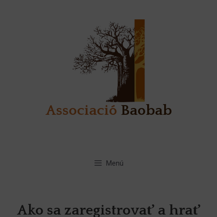
Saltar
al
contenido
Associació
Baobab
Menú
Ako sa zaregistrovať a hrať