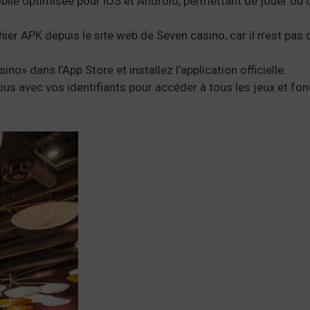
ile optimisée pour iOS et Android, permettant de jouer où qu
hier APK depuis le site web de Seven casino, car il n’est pas
no» dans l’App Store et installez l’application officielle.
ous avec vos identifiants pour accéder à tous les jeux et fo