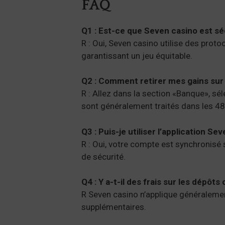
FAQ
Q1 : Est-ce que Seven casino est sé
R : Oui, Seven casino utilise des prot
garantissant un jeu équitable.
Q2 : Comment retirer mes gains sur 
R : Allez dans la section «Banque», sé
sont généralement traités dans les 48 
Q3 : Puis-je utiliser l’application Se
R : Oui, votre compte est synchronisé 
de sécurité.
Q4 : Y a-t-il des frais sur les dépôts 
R Seven casino n’applique généralemen
supplémentaires.