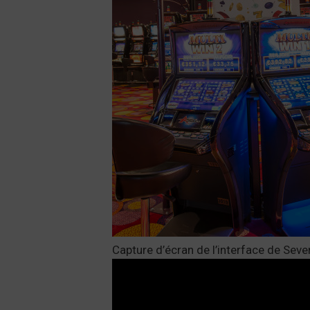
Capture d’écran de l’interface de Seve