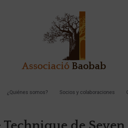
Associació
Baobab
¿Quiénes somos?
Socios y colaboraciones
 Technique de Seven 