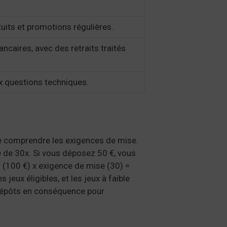
uits et promotions régulières.
ancaires, avec des retraits traités
ux questions techniques.
de comprendre les exigences de mise.
de 30x. Si vous déposez 50 €, vous
l (100 €) x exigence de mise (30) =
jeux éligibles, et les jeux à faible
 dépôts en conséquence pour