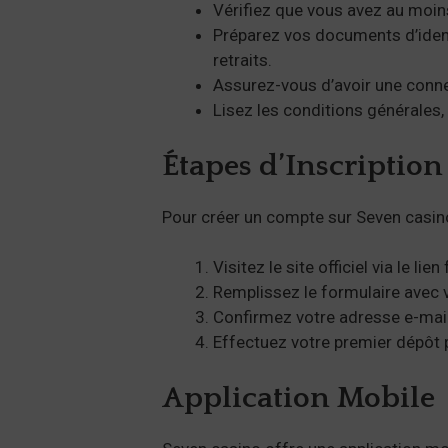
Vérifiez que vous avez au moins
Préparez vos documents d’identi
retraits.
Assurez-vous d’avoir une connex
Lisez les conditions générales, 
Étapes d’Inscription
Pour créer un compte sur Seven casino
Visitez le site officiel via le li
Remplissez le formulaire avec 
Confirmez votre adresse e-mail 
Effectuez votre premier dépôt 
Application Mobile