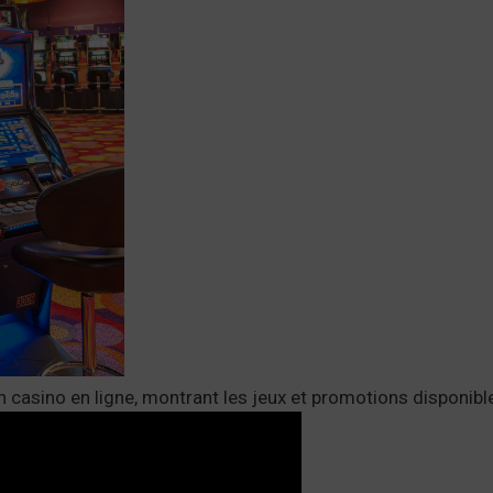
n casino en ligne, montrant les jeux et promotions disponibl