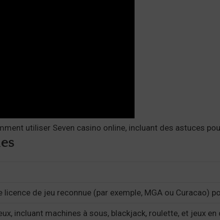
ent utiliser Seven casino online, incluant des astuces pou
des
 licence de jeu reconnue (par exemple, MGA ou Curacao) pou
eux, incluant machines à sous, blackjack, roulette, et jeux 