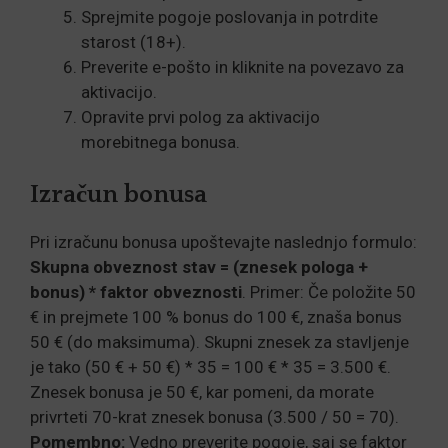
Sprejmite pogoje poslovanja in potrdite
starost (18+).
Preverite e-pošto in kliknite na povezavo za
aktivacijo.
Opravite prvi polog za aktivacijo
morebitnega bonusa.
Izračun bonusa
Pri izračunu bonusa upoštevajte naslednjo formulo:
Skupna obveznost stav = (znesek pologa +
bonus) * faktor obveznosti
. Primer: Če položite 50
€ in prejmete 100 % bonus do 100 €, znaša bonus
50 € (do maksimuma). Skupni znesek za stavljenje
je tako (50 € + 50 €) * 35 = 100 € * 35 = 3.500 €.
Znesek bonusa je 50 €, kar pomeni, da morate
privrteti 70-krat znesek bonusa (3.500 / 50 = 70).
Pomembno:
Vedno preverite pogoje, saj se faktor