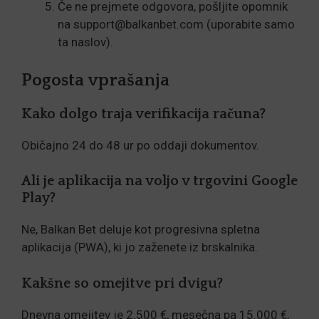
Če ne prejmete odgovora, pošljite opomnik
na support@balkanbet.com (uporabite samo
ta naslov).
Pogosta vprašanja
Kako dolgo traja verifikacija računa?
Običajno 24 do 48 ur po oddaji dokumentov.
Ali je aplikacija na voljo v trgovini Google
Play?
Ne, Balkan Bet deluje kot progresivna spletna
aplikacija (PWA), ki jo zaženete iz brskalnika.
Kakšne so omejitve pri dvigu?
Dnevna omejitev je 2.500 €, mesečna pa 15.000 €,