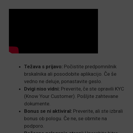
Težava s prijavo:
Počistite predpomnilnik
brskalnika ali posodobite aplikacijo. Če še
vedno ne deluje, ponastavite geslo.
Dvigi niso vidni:
Preverite, če ste opravili KYC
(Know Your Customer). Pošljite zahtevane
dokumente.
Bonus se ni aktiviral:
Preverite, ali ste izbrali
bonus ob pologu. Če ne, se obrnite na
podporo.