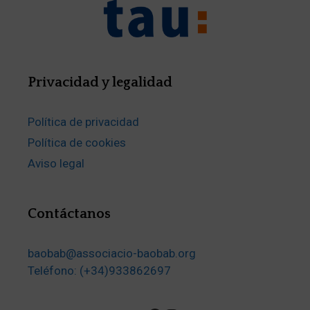
Privacidad y legalidad
Política de privacidad
Política de cookies
Aviso legal
Contáctanos
baobab@associacio-baobab.org
Teléfono: (+34)933862697