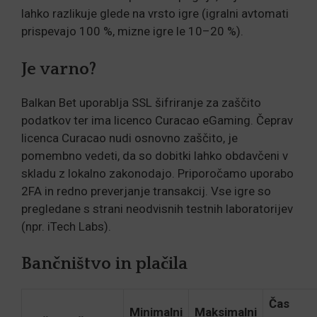
lahko razlikuje glede na vrsto igre (igralni avtomati
prispevajo 100 %, mizne igre le 10–20 %).
Je varno?
Balkan Bet uporablja SSL šifriranje za zaščito
podatkov ter ima licenco Curacao eGaming. Čeprav
licenca Curacao nudi osnovno zaščito, je
pomembno vedeti, da so dobitki lahko obdavčeni v
skladu z lokalno zakonodajo. Priporočamo uporabo
2FA in redno preverjanje transakcij. Vse igre so
pregledane s strani neodvisnih testnih laboratorijev
(npr. iTech Labs).
Bančništvo in plačila
Čas
Minimalni
Maksimalni