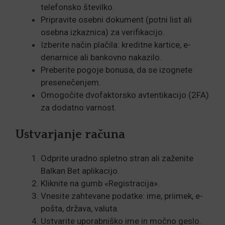
telefonsko številko.
Pripravite osebni dokument (potni list ali
osebna izkaznica) za verifikacijo.
Izberite način plačila: kreditne kartice, e-
denarnice ali bankovno nakazilo.
Preberite pogoje bonusa, da se izognete
presenečenjem.
Omogočite dvofaktorsko avtentikacijo (2FA)
za dodatno varnost.
Ustvarjanje računa
Odprite uradno spletno stran ali zaženite
Balkan Bet aplikacijo.
Kliknite na gumb «Registracija».
Vnesite zahtevane podatke: ime, priimek, e-
pošta, država, valuta.
Ustvarite uporabniško ime in močno geslo.