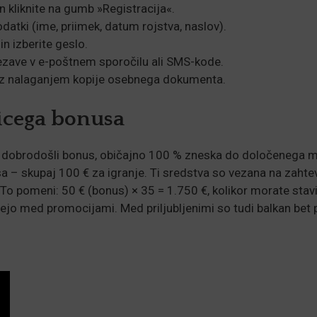
n kliknite na gumb »Registracija«.
datki (ime, priimek, datum rojstva, naslov).
in izberite geslo.
vezave v e-poštnem sporočilu ali SMS-kode.
 z nalaganjem kopije osebnega dokumenta.
icega bonusa
 dobrodošli bonus, običajno 100 % zneska do določenega m
a – skupaj 100 € za igranje. Ti sredstva so vezana na zahte
o pomeni: 50 € (bonus) × 35 = 1.750 €, kolikor morate stavit
jejo med promocijami. Med priljubljenimi so tudi balkan bet 