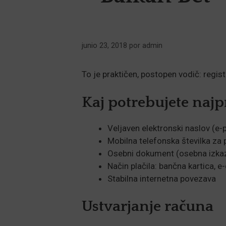
junio 23, 2018
por
admin
To je praktičen, postopen vodič: registr
Kaj potrebujete najp
Veljaven elektronski naslov (e-
Mobilna telefonska številka za 
Osebni dokument (osebna izkazni
Način plačila: bančna kartica, e
Stabilna internetna povezava
Ustvarjanje računa