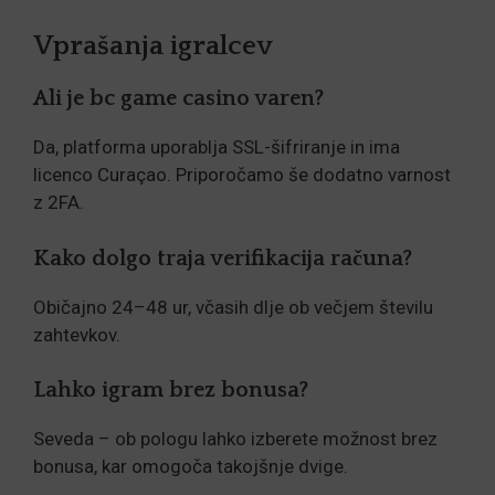
Vprašanja igralcev
Ali je bc game casino varen?
Da, platforma uporablja SSL-šifriranje in ima
licenco Curaçao. Priporočamo še dodatno varnost
z 2FA.
Kako dolgo traja verifikacija računa?
Običajno 24–48 ur, včasih dlje ob večjem številu
zahtevkov.
Lahko igram brez bonusa?
Seveda – ob pologu lahko izberete možnost brez
bonusa, kar omogoča takojšnje dvige.