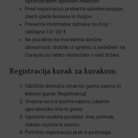
optimiziranim spletnim mestom.
Pred registracijo preberite splošne pogoje,
zlasti glede bonusa in dvigov.
Preverite minimalne zahteve za dvig –
običajno 10–20 €.
Ne pozabite na morebitne davčne
obveznosti: dobitki iz igralnic s sedežem na
Curaçau so lahko obdavčeni v vaši državi.
Registracija korak za korakom
Obiščite domačo stran bc game casino in
kliknite gumb ‘Registracija’.
Vnesite svoj e-poštni naslov, izberite
uporabniško ime in geslo.
Izpolnite osebne podatke: ime, priimek,
datum rojstva in naslov.
Potrdite registracijo prek e-poštnega