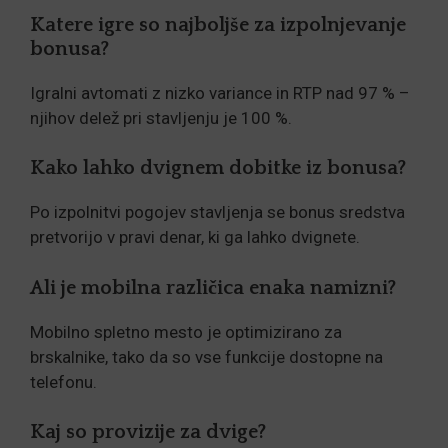
Katere igre so najboljše za izpolnjevanje
bonusa?
Igralni avtomati z nizko variance in RTP nad 97 % –
njihov delež pri stavljenju je 100 %.
Kako lahko dvignem dobitke iz bonusa?
Po izpolnitvi pogojev stavljenja se bonus sredstva
pretvorijo v pravi denar, ki ga lahko dvignete.
Ali je mobilna različica enaka namizni?
Mobilno spletno mesto je optimizirano za
brskalnike, tako da so vse funkcije dostopne na
telefonu.
Kaj so provizije za dvige?