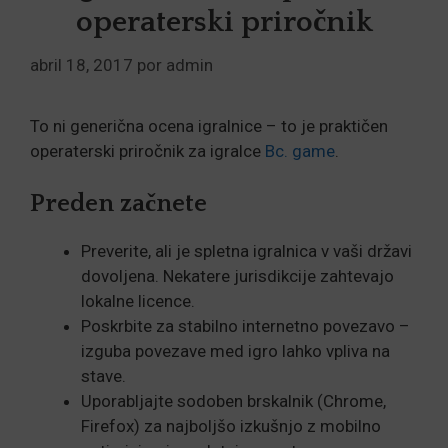
operaterski priročnik
abril 18, 2017
por
admin
To ni generična ocena igralnice – to je praktičen
operaterski priročnik za igralce
Bc. game
.
Preden začnete
Preverite, ali je spletna igralnica v vaši državi
dovoljena. Nekatere jurisdikcije zahtevajo
lokalne licence.
Poskrbite za stabilno internetno povezavo –
izguba povezave med igro lahko vpliva na
stave.
Uporabljajte sodoben brskalnik (Chrome,
Firefox) za najboljšo izkušnjo z mobilno