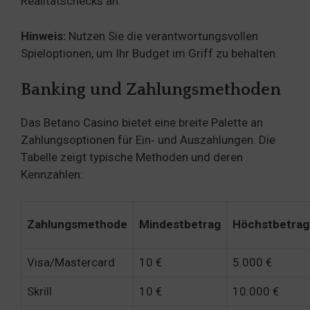
Realitätschecks an.
Hinweis:
Nutzen Sie die verantwortungsvollen
Spieloptionen, um Ihr Budget im Griff zu behalten.
Banking und Zahlungsmethoden
Das Betano Casino bietet eine breite Palette an
Zahlungsoptionen für Ein‑ und Auszahlungen. Die
Tabelle zeigt typische Methoden und deren
Kennzahlen:
Zahlungsmethode
Mindestbetrag
Höchstbetrag
Visa/Mastercard
10 €
5.000 €
Skrill
10 €
10.000 €