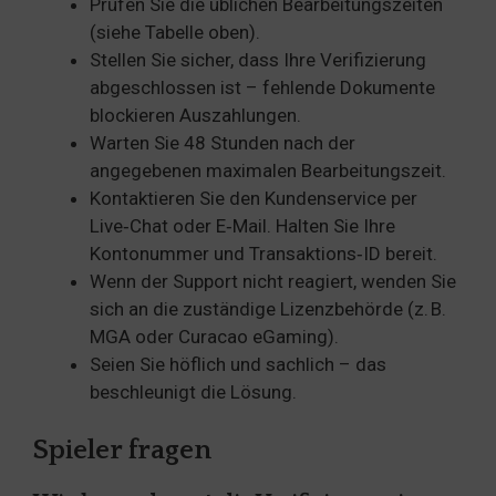
Prüfen Sie die üblichen Bearbeitungszeiten
(siehe Tabelle oben).
Stellen Sie sicher, dass Ihre Verifizierung
abgeschlossen ist – fehlende Dokumente
blockieren Auszahlungen.
Warten Sie 48 Stunden nach der
angegebenen maximalen Bearbeitungszeit.
Kontaktieren Sie den Kundenservice per
Live‑Chat oder E‑Mail. Halten Sie Ihre
Kontonummer und Transaktions‑ID bereit.
Wenn der Support nicht reagiert, wenden Sie
sich an die zuständige Lizenzbehörde (z. B.
MGA oder Curacao eGaming).
Seien Sie höflich und sachlich – das
beschleunigt die Lösung.
Spieler fragen