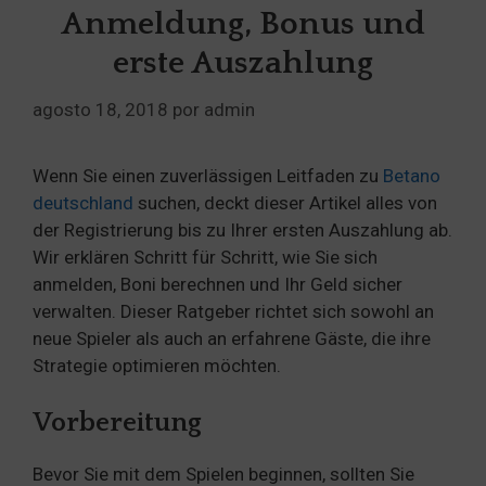
Anmeldung, Bonus und
erste Auszahlung
agosto 18, 2018
por
admin
Wenn Sie einen zuverlässigen Leitfaden zu
Betano
deutschland
suchen, deckt dieser Artikel alles von
der Registrierung bis zu Ihrer ersten Auszahlung ab.
Wir erklären Schritt für Schritt, wie Sie sich
anmelden, Boni berechnen und Ihr Geld sicher
verwalten. Dieser Ratgeber richtet sich sowohl an
neue Spieler als auch an erfahrene Gäste, die ihre
Strategie optimieren möchten.
Vorbereitung
Bevor Sie mit dem Spielen beginnen, sollten Sie