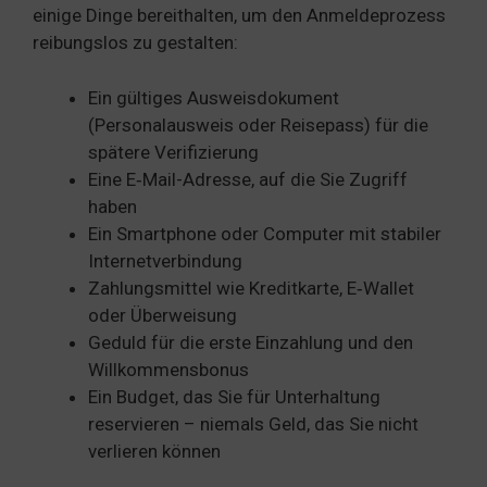
einige Dinge bereithalten, um den Anmeldeprozess
reibungslos zu gestalten:
Ein gültiges Ausweisdokument
(Personalausweis oder Reisepass) für die
spätere Verifizierung
Eine E‑Mail-Adresse, auf die Sie Zugriff
haben
Ein Smartphone oder Computer mit stabiler
Internetverbindung
Zahlungsmittel wie Kreditkarte, E‑Wallet
oder Überweisung
Geduld für die erste Einzahlung und den
Willkommensbonus
Ein Budget, das Sie für Unterhaltung
reservieren – niemals Geld, das Sie nicht
verlieren können