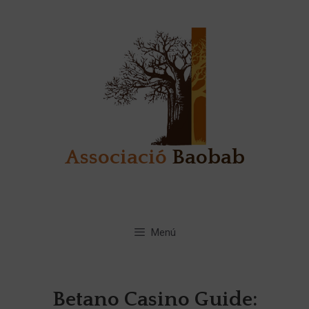
Saltar
al
contenido
Associació
Baobab
Menú
Betano Casino Guide: