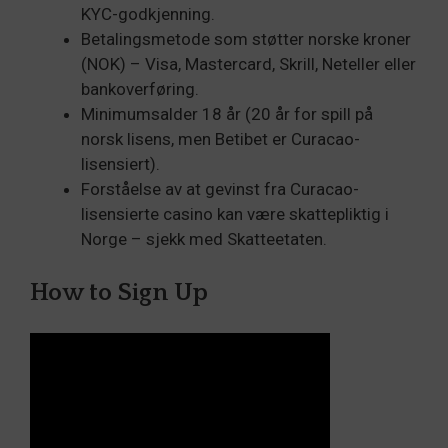
KYC-godkjenning.
Betalingsmetode som støtter norske kroner
(NOK) – Visa, Mastercard, Skrill, Neteller eller
bankoverføring.
Minimumsalder 18 år (20 år for spill på
norsk lisens, men Betibet er Curacao-
lisensiert).
Forståelse av at gevinst fra Curacao-
lisensierte casino kan være skattepliktig i
Norge – sjekk med Skatteetaten.
How to Sign Up