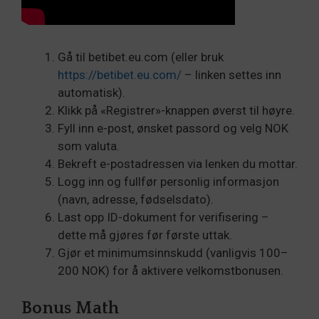
Gå til betibet.eu.com (eller bruk
https://betibet.eu.com/
– linken settes inn
automatisk).
Klikk på «Registrer»-knappen øverst til høyre.
Fyll inn e-post, ønsket passord og velg NOK
som valuta.
Bekreft e-postadressen via lenken du mottar.
Logg inn og fullfør personlig informasjon
(navn, adresse, fødselsdato).
Last opp ID-dokument for verifisering –
dette må gjøres før første uttak.
Gjør et minimumsinnskudd (vanligvis 100–
200 NOK) for å aktivere velkomstbonusen.
Bonus Math