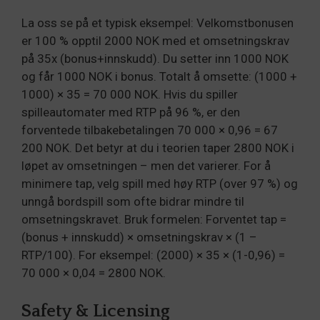
La oss se på et typisk eksempel: Velkomstbonusen
er 100 % opptil 2000 NOK med et omsetningskrav
på 35x (bonus+innskudd). Du setter inn 1000 NOK
og får 1000 NOK i bonus. Totalt å omsette: (1000 +
1000) × 35 = 70 000 NOK. Hvis du spiller
spilleautomater med RTP på 96 %, er den
forventede tilbakebetalingen 70 000 × 0,96 = 67
200 NOK. Det betyr at du i teorien taper 2800 NOK i
løpet av omsetningen – men det varierer. For å
minimere tap, velg spill med høy RTP (over 97 %) og
unngå bordspill som ofte bidrar mindre til
omsetningskravet. Bruk formelen: Forventet tap =
(bonus + innskudd) × omsetningskrav × (1 –
RTP/100). For eksempel: (2000) × 35 × (1-0,96) =
70 000 × 0,04 = 2800 NOK.
Safety & Licensing