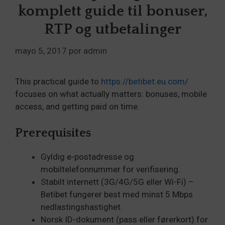
komplett guide til bonuser,
RTP og utbetalinger
mayo 5, 2017
por
admin
This practical guide to
https://betibet.eu.com/
focuses on what actually matters: bonuses, mobile
access, and getting paid on time.
Prerequisites
Gyldig e-postadresse og
mobiltelefonnummer for verifisering.
Stabilt internett (3G/4G/5G eller Wi-Fi) –
Betibet fungerer best med minst 5 Mbps
nedlastingshastighet.
Norsk ID-dokument (pass eller førerkort) for