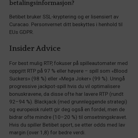
betalingsinformasjon?
Betibet bruker SSL-kryptering og er lisensiert av
Curacao. Personvernet ditt beskyttes i henhold til
EUs GDPR.
Insider Advice
For best mulig RTP, fokuser på spilleautomater med
oppgitt RTP på 97 % eller høyere – spill som «Blood
Suckers» (98 %) eller «Mega Joker» (99 %). Unngå
progressive jackpot-spill hvis du vil optimalisere
bonuskravene, da disse ofte har lavere RTP (rundt
92–94 %). Blackjack (med grunnleggende strategi)
og europeisk rulett gir deg også en fordel, men de
bidrar ofte mindre (10–20 %) til omsetningskravet.
Hvis du spiller Betibet sport, se etter odds med lav
margin (over 1,8) for bedre verdi.