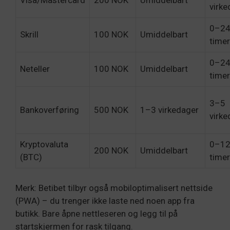
Visa/Mastercard
200 NOK
Umiddelbart
virke
0–2
Skrill
100 NOK
Umiddelbart
timer
0–2
Neteller
100 NOK
Umiddelbart
timer
3–5
Bankoverføring
500 NOK
1–3 virkedager
virke
Kryptovaluta
0–1
200 NOK
Umiddelbart
(BTC)
timer
Merk: Betibet tilbyr også mobiloptimalisert nettside
(PWA) – du trenger ikke laste ned noen app fra
butikk. Bare åpne nettleseren og legg til på
startskjermen for rask tilgang.