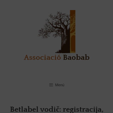
Saltar
al
contenido
Associació
Baobab
Menú
Betlabel vodič: registracija,