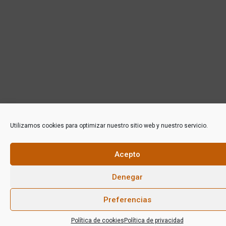
Utilizamos cookies para optimizar nuestro sitio web y nuestro servicio.
Acepto
Denegar
Preferencias
Política de cookies
Política de privacidad