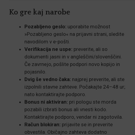
Ko gre kaj narobe
Pozabljeno geslo:
uporabite možnost
»Pozabljeno geslo« na prijavni strani, sledite
navodilom v e-pošti.
Verifikacija ne uspe:
preverite, ali so
dokumenti jasni in v angleščini/slovenščini.
Če zavrnejo, pošlite podpori novo kopijo in
pojasnilo.
Dvig še vedno čaka:
najprej preverite, ali ste
izpolnili stavne zahteve. Počakajte 24–48 ur;
nato kontaktirajte podporo.
Bonus ni aktiviran:
pri pologu ste morda
pozabili izbrati bonus ali vnesti kodo.
Kontaktirajte podporo, vendar ni zagotovila.
Račun blokiran:
prijavite se in preverite
obvestila. Običajno zahteva dodatno