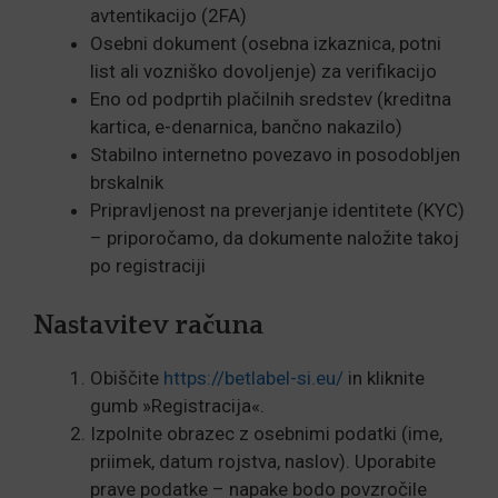
avtentikacijo (2FA)
Osebni dokument (osebna izkaznica, potni
list ali vozniško dovoljenje) za verifikacijo
Eno od podprtih plačilnih sredstev (kreditna
kartica, e-denarnica, bančno nakazilo)
Stabilno internetno povezavo in posodobljen
brskalnik
Pripravljenost na preverjanje identitete (KYC)
– priporočamo, da dokumente naložite takoj
po registraciji
Nastavitev računa
Obiščite
https://betlabel-si.eu/
in kliknite
gumb »Registracija«.
Izpolnite obrazec z osebnimi podatki (ime,
priimek, datum rojstva, naslov). Uporabite
prave podatke – napake bodo povzročile