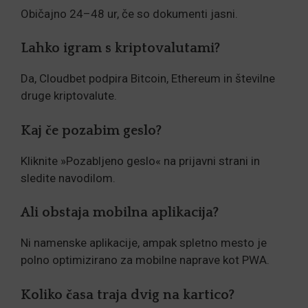
Običajno 24–48 ur, če so dokumenti jasni.
Lahko igram s kriptovalutami?
Da, Cloudbet podpira Bitcoin, Ethereum in številne
druge kriptovalute.
Kaj če pozabim geslo?
Kliknite »Pozabljeno geslo« na prijavni strani in
sledite navodilom.
Ali obstaja mobilna aplikacija?
Ni namenske aplikacije, ampak spletno mesto je
polno optimizirano za mobilne naprave kot PWA.
Koliko časa traja dvig na kartico?