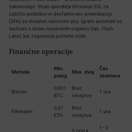
zakonodajo. Stran uporablja šifriranje SSL za
zaščito podatkov in dvofaktorsko avtentikacijo
(2FA) za dodaten varnostni sloj. Igralni avtomati so
testirani s strani neodvisnih organov (npr. iTech
Labs), kar zagotavlja poštene izide.
Finančne operacije
Min.
Čas
Metoda
Max. dvig
polog
obdelave
0,001
Brez
Bitcoin
1 ura
BTC
omejitve
0,01
Brez
Ethereum
1 ura
ETH
omejitve
1–3
5.000 €