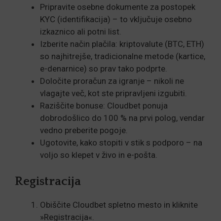
Pripravite osebne dokumente za postopek
KYC (identifikacija) – to vključuje osebno
izkaznico ali potni list.
Izberite način plačila: kriptovalute (BTC, ETH)
so najhitrejše, tradicionalne metode (kartice,
e-denarnice) so prav tako podprte.
Določite proračun za igranje – nikoli ne
vlagajte več, kot ste pripravljeni izgubiti.
Raziščite bonuse: Cloudbet ponuja
dobrodošlico do 100 % na prvi polog, vendar
vedno preberite pogoje.
Ugotovite, kako stopiti v stik s podporo – na
voljo so klepet v živo in e-pošta.
Registracija
Obiščite Cloudbet spletno mesto in kliknite
»Registracija«.