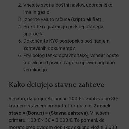
Vnesite svoj e-poštni naslov, uporabniško
ime in geslo.
Izberite valuto računa (kripto ali fiat).
Potrdite registracijo prek e-poštnega
sporočila.
Dokončajte KYC postopek s pošiljanjem
zahtevanih dokumentov.
Prvi polog lahko opravite takoj, vendar boste
morali pred prvim dvigom opraviti popolno
verifikacijo.
Kako delujejo stavne zahteve
Recimo, da prejmete bonus 100 € z zahtevo po 30-
kratnem stavnem prometu. Formula je:
Znesek
stave = (Bonus) × (Stavna zahteva)
. V našem
primeru: 100 € × 30 = 3.000 €. To pomeni, da
morate pred dvigom dobitkov skupno vložiti 3.000