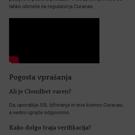
lahko obrnete na regulatorja Curacao.
Pogosta vprašanja
Ali je Cloudbet varen?
Da, uporablja SSL šifriranje in ima licenco Curacao,
a vedno igrajte odgovorno.
Kako dolgo traja verifikacija?