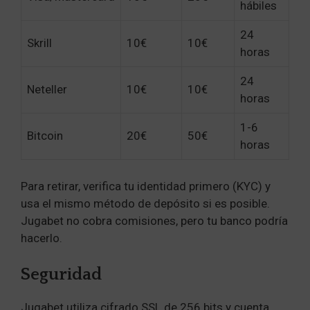
hábiles
24
Skrill
10€
10€
horas
24
Neteller
10€
10€
horas
1-6
Bitcoin
20€
50€
horas
Para retirar, verifica tu identidad primero (KYC) y
usa el mismo método de depósito si es posible.
Jugabet no cobra comisiones, pero tu banco podría
hacerlo.
Seguridad
Jugabet utiliza cifrado SSL de 256 bits y cuenta