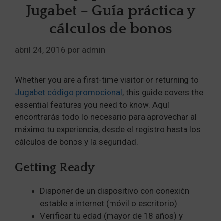
Jugabet – Guía práctica y
cálculos de bonos
abril 24, 2016
por
admin
Whether you are a first-time visitor or returning to
Jugabet código promocional
, this guide covers the
essential features you need to know. Aquí
encontrarás todo lo necesario para aprovechar al
máximo tu experiencia, desde el registro hasta los
cálculos de bonos y la seguridad.
Getting Ready
Disponer de un dispositivo con conexión
estable a internet (móvil o escritorio).
Verificar tu edad (mayor de 18 años) y