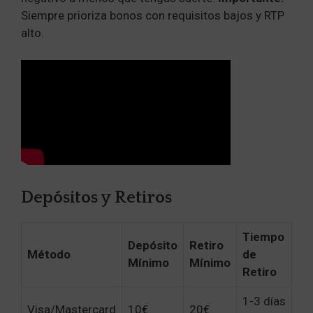
Siempre prioriza bonos con requisitos bajos y RTP
alto.
Depósitos y Retiros
Tiempo
Depósito
Retiro
Método
de
Mínimo
Mínimo
Retiro
1-3 días
Visa/Mastercard
10€
20€