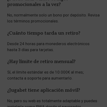
promocionales a la vez?
No, normalmente solo un bono por depósito. Revisa
los términos promocionales.
¿Cuánto tiempo tarda un retiro?
Desde 24 horas para monederos electrónicos
hasta 3 días para tarjetas.
¿Hay límite de retiro mensual?
Sí, el límite estándar es de 10.000€ al mes;
contacta a soporte para aumentarlo.
¿Jugabet tiene aplicación móvil?
No, pero su web es totalmente adaptable y puedes
instalarla como PWA desde el navegador.