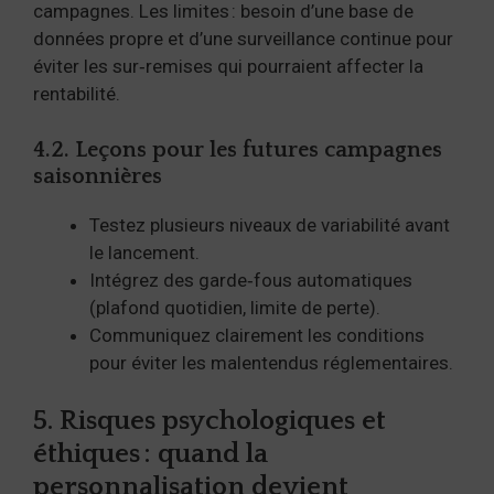
campagnes. Les limites : besoin d’une base de
données propre et d’une surveillance continue pour
éviter les sur‑remises qui pourraient affecter la
rentabilité.
4.2. Leçons pour les futures campagnes
saisonnières
Testez plusieurs niveaux de variabilité avant
le lancement.
Intégrez des garde‑fous automatiques
(plafond quotidien, limite de perte).
Communiquez clairement les conditions
pour éviter les malentendus réglementaires.
5. Risques psychologiques et
éthiques : quand la
personnalisation devient