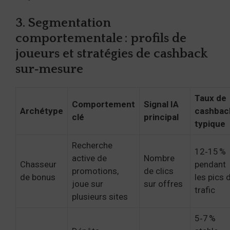
3. Segmentation
comportementale : profils de
joueurs et stratégies de cashback
sur‑mesure
Taux de
Comportement
Signal IA
Archétype
cashbac
clé
principal
typique
Recherche
12‑15 %
active de
Nombre
Chasseur
pendant
promotions,
de clics
de bonus
les pics 
joue sur
sur offres
trafic
plusieurs sites
5‑7 %