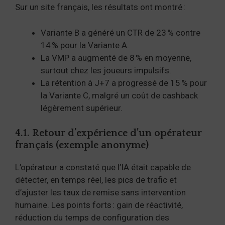
Sur un site français, les résultats ont montré :
Variante B a généré un CTR de 23 % contre
14 % pour la Variante A.
La VMP a augmenté de 8 % en moyenne,
surtout chez les joueurs impulsifs.
La rétention à J+7 a progressé de 15 % pour
la Variante C, malgré un coût de cashback
légèrement supérieur.
4.1. Retour d’expérience d’un opérateur
français (exemple anonyme)
L’opérateur a constaté que l’IA était capable de
détecter, en temps réel, les pics de trafic et
d’ajuster les taux de remise sans intervention
humaine. Les points forts : gain de réactivité,
réduction du temps de configuration des