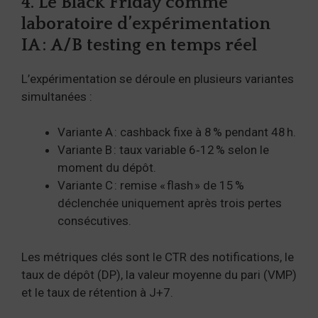
4. Le Black Friday comme
laboratoire d’expérimentation
IA : A/B testing en temps réel
L’expérimentation se déroule en plusieurs variantes
simultanées :
Variante A : cashback fixe à 8 % pendant 48 h.
Variante B : taux variable 6‑12 % selon le
moment du dépôt.
Variante C : remise « flash » de 15 %
déclenchée uniquement après trois pertes
consécutives.
Les métriques clés sont le CTR des notifications, le
taux de dépôt (DP), la valeur moyenne du pari (VMP)
et le taux de rétention à J+7.