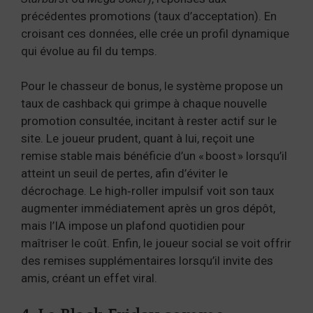
précédentes promotions (taux d’acceptation). En
croisant ces données, elle crée un profil dynamique
qui évolue au fil du temps.
Pour le chasseur de bonus, le système propose un
taux de cashback qui grimpe à chaque nouvelle
promotion consultée, incitant à rester actif sur le
site. Le joueur prudent, quant à lui, reçoit une
remise stable mais bénéficie d’un « boost » lorsqu’il
atteint un seuil de pertes, afin d’éviter le
décrochage. Le high‑roller impulsif voit son taux
augmenter immédiatement après un gros dépôt,
mais l’IA impose un plafond quotidien pour
maîtriser le coût. Enfin, le joueur social se voit offrir
des remises supplémentaires lorsqu’il invite des
amis, créant un effet viral.