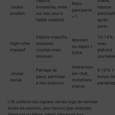
Dépôts
stable,
Ratio
Joueur
modestes, mise
hausse
gain/perte
prudent
sur des jeux à
ponctuel
> 1
faible volatilité
après
perte
Dépôts massifs,
10‑14 %
Montant
High‑roller
sessions
avec
du dépôt >
impulsif
courtes mais
plafond
500 €
intenses
journalie
Interaction
Partage de
8‑10 % +
Joueur
sur chat,
gains, participe
bonus de
social
invitations
à des tournois
parraina
d’amis
L’IA collecte les signaux via les logs de serveur :
durée de session, jeux favoris (par exemple,
Starburst
ou
Mega Joker
), réponses aux