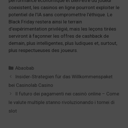
performance économique et bien‑être du joueur
coexistent, les casinos en ligne pourront exploiter le
potentiel de l’IA sans compromettre l’éthique. Le
Black Friday restera ainsi le terrain
d’expérimentation privilégié, mais les leçons tirées
serviront à façonner les offres de cashback de
demain, plus intelligentes, plus ludiques et, surtout,
plus respectueuses des joueurs.
Categorías
Abaobab
Insider‑Strategien für das Willkommenspaket
bei Casinolab Casino
Il futuro dei pagamenti nei casinò online – Come
le valute multiple stanno rivoluzionando i tornei di
slot