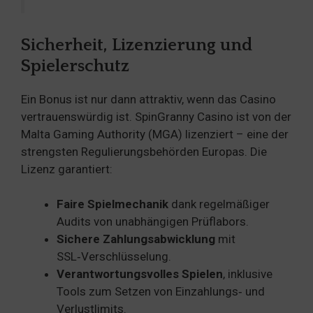
Sicherheit, Lizenzierung und
Spielerschutz
Ein Bonus ist nur dann attraktiv, wenn das Casino
vertrauenswürdig ist. SpinGranny Casino ist von der
Malta Gaming Authority (MGA) lizenziert – eine der
strengsten Regulierungsbehörden Europas. Die
Lizenz garantiert:
Faire Spielmechanik
dank regelmäßiger
Audits von unabhängigen Prüflabors.
Sichere Zahlungsabwicklung
mit
SSL‑Verschlüsselung.
Verantwortungsvolles Spielen
, inklusive
Tools zum Setzen von Einzahlungs‑ und
Verlustlimits.