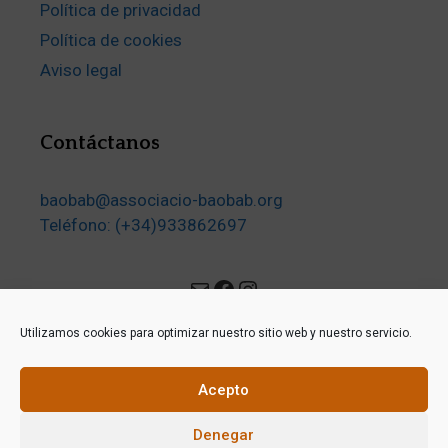
Política de privacidad
Política de cookies
Aviso legal
Contáctanos
baobab@associacio-baobab.org
Teléfono: (+34)933862697
Mail
Facebook
Instagram
Utilizamos cookies para optimizar nuestro sitio web y nuestro servicio.
Acepto
Denegar
© 2026 ·
Associació Baobab
·
Política de cookies
·
Información