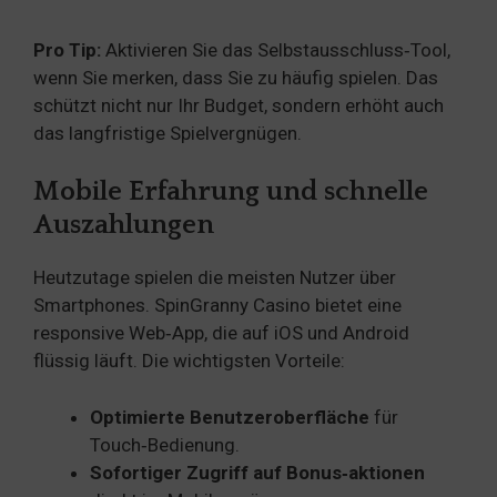
Pro Tip:
Aktivieren Sie das Selbstausschluss‑Tool,
wenn Sie merken, dass Sie zu häufig spielen. Das
schützt nicht nur Ihr Budget, sondern erhöht auch
das langfristige Spielvergnügen.
Mobile Erfahrung und schnelle
Auszahlungen
Heutzutage spielen die meisten Nutzer über
Smartphones. SpinGranny Casino bietet eine
responsive Web‑App, die auf iOS und Android
flüssig läuft. Die wichtigsten Vorteile:
Optimierte Benutzeroberfläche
für
Touch‑Bedienung.
Sofortiger Zugriff auf Bonus‑aktionen