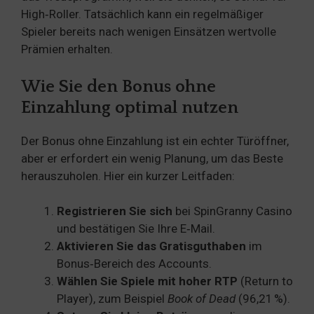
High‑Roller. Tatsächlich kann ein regelmäßiger
Spieler bereits nach wenigen Einsätzen wertvolle
Prämien erhalten.
Wie Sie den Bonus ohne
Einzahlung optimal nutzen
Der Bonus ohne Einzahlung ist ein echter Türöffner,
aber er erfordert ein wenig Planung, um das Beste
herauszuholen. Hier ein kurzer Leitfaden:
Registrieren Sie sich
bei SpinGranny Casino
und bestätigen Sie Ihre E‑Mail.
Aktivieren Sie das Gratisguthaben
im
Bonus‑Bereich des Accounts.
Wählen Sie Spiele mit hoher RTP
(Return to
Player), zum Beispiel
Book of Dead
(96,21 %).