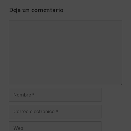
Deja un comentario
Comentario
Nombre
Correo
electrónico
Web