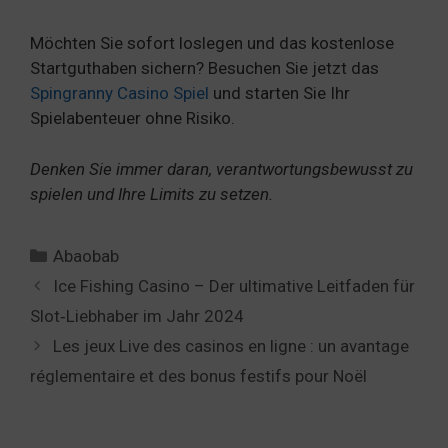
Möchten Sie sofort loslegen und das kostenlose
Startguthaben sichern? Besuchen Sie jetzt das
Spingranny Casino Spiel
und starten Sie Ihr
Spielabenteuer ohne Risiko.
Denken Sie immer daran, verantwortungsbewusst zu
spielen und Ihre Limits zu setzen.
Categorías
Abaobab
Ice Fishing Casino – Der ultimative Leitfaden für
Slot‑Liebhaber im Jahr 2024
Les jeux Live des casinos en ligne : un avantage
réglementaire et des bonus festifs pour Noël