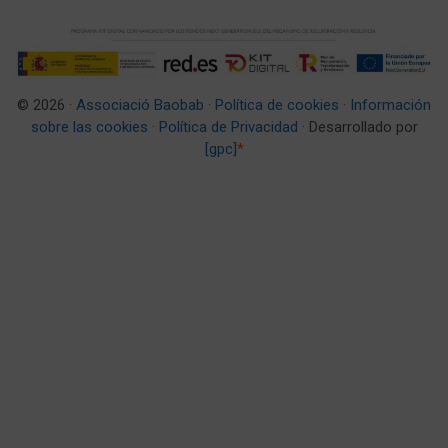
© 2026 ·
Associació Baobab
·
Política de cookies
·
Información
sobre las cookies
·
Política de Privacidad
· Desarrollado por
[gpc]
*