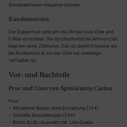
Sonderaktionen reagieren können.
Kundenservice
Der Support ist rund um die Uhr per Live‑Chat und
E‑Mail erreichbar. Die durchschnittliche Antwortzeit
liegt bei unter 2 Minuten. Das ist deutlich besser als
bei Konkurrenz A, wo der Chat nur werktags
verfügbar ist.
Vor‑ und Nachteile
Pros und Cons von SpinGranny Casino
Pros:
– Attraktiver Bonus ohne Einzahlung (10 €)
– Schnelle Auszahlungen (24 h)
– Breite Sic Bo‑Auswahl inkl. Live‑Dealer