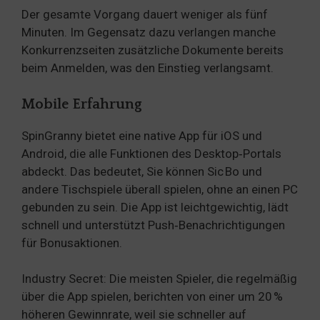
Der gesamte Vorgang dauert weniger als fünf
Minuten. Im Gegensatz dazu verlangen manche
Konkurrenzseiten zusätzliche Dokumente bereits
beim Anmelden, was den Einstieg verlangsamt.
Mobile Erfahrung
SpinGranny bietet eine native App für iOS und
Android, die alle Funktionen des Desktop‑Portals
abdeckt. Das bedeutet, Sie können Sic Bo und
andere Tischspiele überall spielen, ohne an einen PC
gebunden zu sein. Die App ist leichtgewichtig, lädt
schnell und unterstützt Push‑Benachrichtigungen
für Bonusaktionen.
Industry Secret: Die meisten Spieler, die regelmäßig
über die App spielen, berichten von einer um 20 %
höheren Gewinnrate, weil sie schneller auf