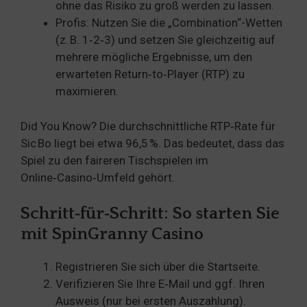
ohne das Risiko zu groß werden zu lassen.
Profis: Nutzen Sie die „Combination“-Wetten
(z. B. 1‑2‑3) und setzen Sie gleichzeitig auf
mehrere mögliche Ergebnisse, um den
erwarteten Return‑to‑Player (RTP) zu
maximieren.
Did You Know? Die durchschnittliche RTP‑Rate für
Sic Bo liegt bei etwa 96,5 %. Das bedeutet, dass das
Spiel zu den faireren Tischspielen im
Online‑Casino‑Umfeld gehört.
Schritt‑für‑Schritt: So starten Sie
mit SpinGranny Casino
Registrieren Sie sich über die Startseite.
Verifizieren Sie Ihre E‑Mail und ggf. Ihren
Ausweis (nur bei ersten Auszahlung).