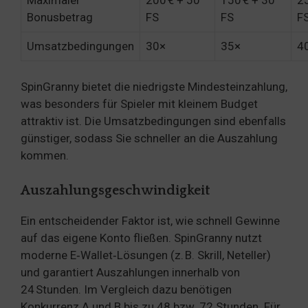
Bonusbetrag
FS
FS
F
Umsatzbedingungen
30×
35×
4
SpinGranny bietet die niedrigste Mindesteinzahlung,
was besonders für Spieler mit kleinem Budget
attraktiv ist. Die Umsatzbedingungen sind ebenfalls
günstiger, sodass Sie schneller an die Auszahlung
kommen.
Auszahlungsgeschwindigkeit
Ein entscheidender Faktor ist, wie schnell Gewinne
auf das eigene Konto fließen. SpinGranny nutzt
moderne E‑Wallet‑Lösungen (z. B. Skrill, Neteller)
und garantiert Auszahlungen innerhalb von
24 Stunden. Im Vergleich dazu benötigen
Konkurrenz A und B bis zu 48 bzw. 72 Stunden. Für