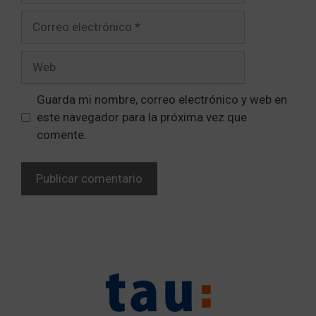
Correo
electrónico
Web
Guarda mi nombre, correo electrónico y web en
este navegador para la próxima vez que
comente.