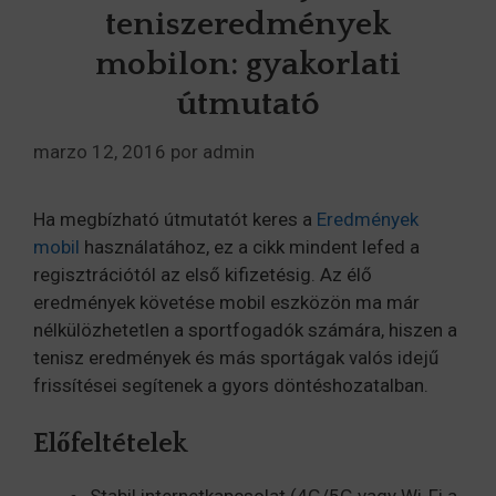
teniszeredmények
mobilon: gyakorlati
útmutató
marzo 12, 2016
por
admin
Ha megbízható útmutatót keres a
Eredmények
mobil
használatához, ez a cikk mindent lefed a
regisztrációtól az első kifizetésig. Az élő
eredmények követése mobil eszközön ma már
nélkülözhetetlen a sportfogadók számára, hiszen a
tenisz eredmények és más sportágak valós idejű
frissítései segítenek a gyors döntéshozatalban.
Előfeltételek