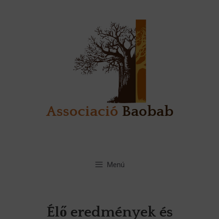
Saltar
al
contenido
Associació
Baobab
Menú
Élő eredmények és