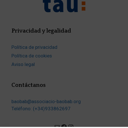
Privacidad y legalidad
Política de privacidad
Política de cookies
Aviso legal
Contáctanos
baobab@associacio-baobab.org
Teléfono: (+34)933862697
Mail
Facebook
Instagram