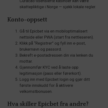
Curacao-lisensierte kasinoer kan være
skattepliktige i Norge — sjekk lokale regler.
Konto-oppsett
Gå til Epicbet via en mobiloptimalisert
nettside eller PWA (start fra nettleseren).
Klikk på “Registrer” og fyll inn e-post,
brukernavn og passord.
Bekreft e-postadressen din via lenken du
mottar.
Gjennomfør KYC ved å laste opp
legitimasjon (pass eller førerkort).
Logg inn med Epicbet login og gjør ditt
første innskudd for å aktivere
velkomstbonusen.
Hva skiller Epicbet fra andre?