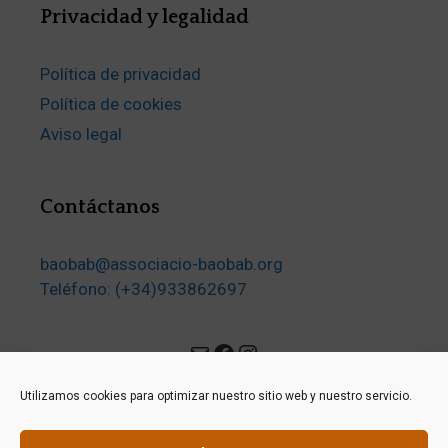
Privacidad y legalidad
Política de privacidad
Política de cookies
Aviso legal
Contáctanos
baobab@associacio-baobab.org
Teléfono: (+34)933862697
Mail
Facebook
Instagram
Utilizamos cookies para optimizar nuestro sitio web y nuestro servicio.