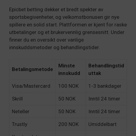
Epicbet betting dekker et bredt spekter av
sportsbegivenheter, og velkomstbonusen gir nye
spillere en solid start. Plattformen er kjent for raske
utbetalinger og et brukervennlig grensesnitt. Under
finner du en oversikt over vanlige
innskuddsmetoder og behandlingstider.
Minste
Behandlingstid
Betalingsmetode
innskudd
uttak
Visa/Mastercard
100 NOK
1-3 bankdager
Skrill
50 NOK
Inntil 24 timer
Neteller
50 NOK
Inntil 24 timer
Trustly
200 NOK
Umiddelbart