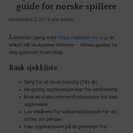
guide for norske spillere
noviembre 3, 2016
por
admin
Å komme i gang med
https://epicbet-no.org/
er
enkelt når du kjenner trinnene — denne guiden tar
deg gjennom hvert steg.
Rask sjekkliste
Sørg for at du er myndig (18+ år).
Ha gyldig legitimasjon klar for verifisering.
Bruk en stabil internettforbindelse for best
opplevelse.
Les vilkårene for velkomstbonusen før du
setter inn penger.
Vær oppmerksom på at gevinster fra