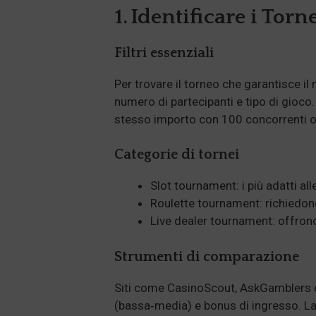
1. Identificare i Tor
Filtri essenziali
Per trovare il torneo che garantisce il
numero di partecipanti e tipo di gioco
stesso importo con 100 concorrenti of
Categorie di tornei
Slot tournament: i più adatti all
Roulette tournament: richiedono 
Live dealer tournament: offron
Strumenti di comparazione
Siti come CasinoScout, AskGamblers e l
(bassa‑media) e bonus di ingresso. La 