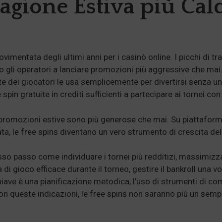
tagione Estiva più Cal
vimentata degli ultimi anni per i casinò online. I picchi di tra
o gli operatori a lanciare promozioni più aggressive che mai. 
e dei giocatori le usa semplicemente per divertirsi senza u
 spin gratuite in crediti sufficienti a partecipare ai tornei co
promozioni estive sono più generose che mai. Su piattafor
iata, le free spins diventano un vero strumento di crescita del
o passo come individuare i tornei più redditizi, massimizzare
 gioco efficace durante il torneo, gestire il bankroll una vol
hiave è una pianificazione metodica, l’uso di strumenti di co
on queste indicazioni, le free spins non saranno più un sempl