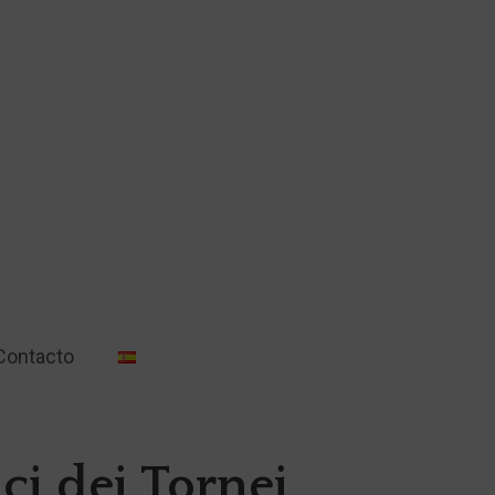
Contacto
ci dei Tornei