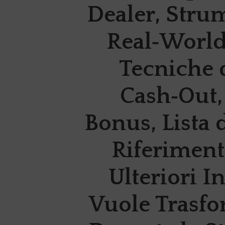
Dealer, Stru
Real‑World
Tecniche d
Cash‑Out,
Bonus, Lista
Riferiment
Ulteriori I
Vuole Trasfor