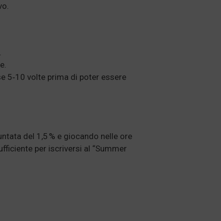
vo.
.
e.
se 5‑10 volte prima di poter essere
puntata del 1,5 % e giocando nelle ore
sufficiente per iscriversi al “Summer