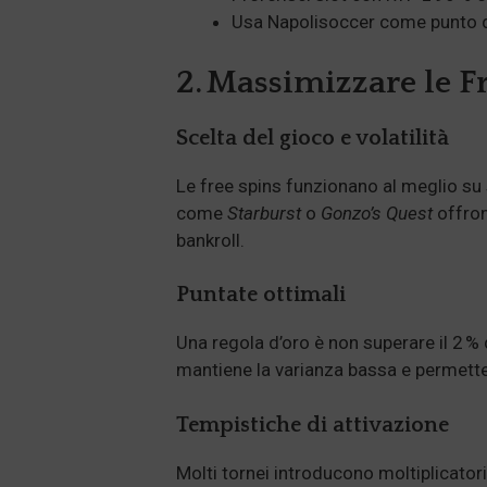
Usa Napolisoccer come punto di 
2. Massimizzare le F
Scelta del gioco e volatilità
Le free spins funzionano al meglio su s
come
Starburst
o
Gonzo’s Quest
offron
bankroll.
Puntate ottimali
Una regola d’oro è non superare il 2 % 
mantiene la varianza bassa e permette 
Tempistiche di attivazione
Molti tornei introducono moltiplicatori 