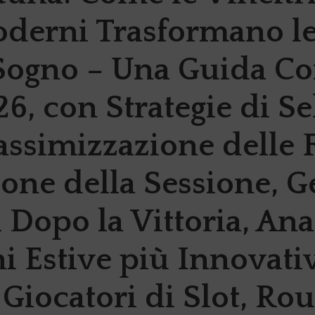
derni Trasformano le
Sogno – Una Guida Co
26, con Strategie di S
assimizzazione delle F
ione della Sessione, G
 Dopo la Vittoria, Anal
 Estive più Innovativ
 Giocatori di Slot, Rou