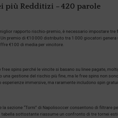
nei più Redditizi – 420 parole
 miglior rapporto rischio‑premio, è necessario impostare tre f
. Un premio di €10 000 distribuito tra 1 000 giocatori genera
fre €100 di media per vincitore.
e free spins perché le vincite si basano su linee pagate, molti
una gestione del rischio più fine, ma le free spins non sono 
o esperienze immersive, ma raramente includono spin gratui
a sezione “Torni” di Napolisoccer consentono di filtrare per 
tabella sottostante riassume un confronto di tre tornei estiv