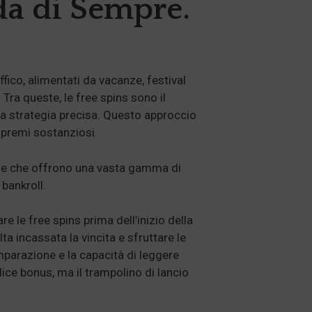
da di Sempre.
ffico, alimentati da vacanze, festival
Tra queste, le free spins sono il
na strategia precisa. Questo approccio
n premi sostanziosi.
me che offrono una vasta gamma di
 bankroll.
 le free spins prima dell’inizio della
ta incassata la vincita e sfruttare le
mparazione e la capacità di leggere
ice bonus, ma il trampolino di lancio