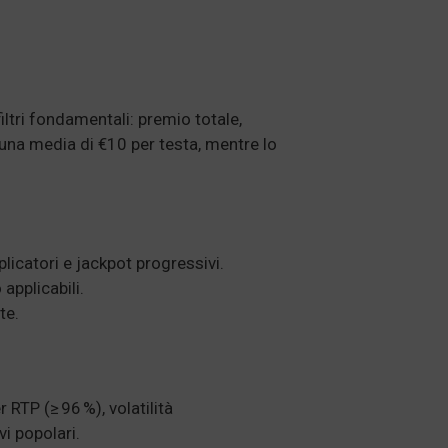
iltri fondamentali: premio totale,
 una media di €10 per testa, mentre lo
plicatori e jackpot progressivi.
applicabili.
te.
RTP (≥ 96 %), volatilità
i popolari.