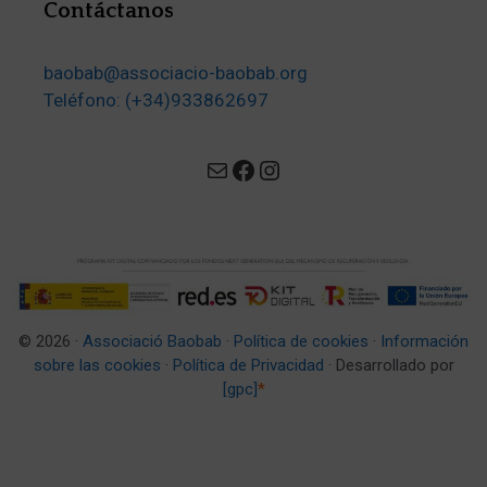
Contáctanos
baobab@associacio-baobab.org
Teléfono: (+34)933862697
Mail
Facebook
Instagram
© 2026 ·
Associació Baobab
·
Política de cookies
·
Información
sobre las cookies
·
Política de Privacidad
· Desarrollado por
[gpc]
*