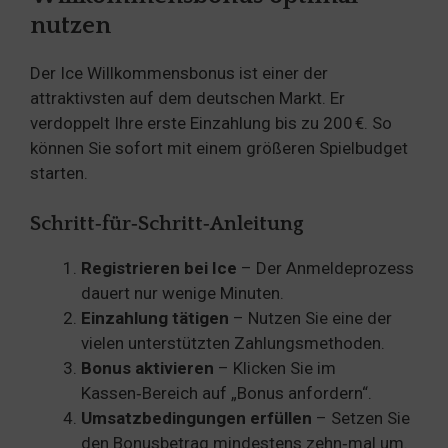
nutzen
Der Ice Willkommensbonus ist einer der
attraktivsten auf dem deutschen Markt. Er
verdoppelt Ihre erste Einzahlung bis zu 200 €. So
können Sie sofort mit einem größeren Spielbudget
starten.
Schritt‑für‑Schritt‑Anleitung
Registrieren bei Ice
– Der Anmeldeprozess
dauert nur wenige Minuten.
Einzahlung tätigen
– Nutzen Sie eine der
vielen unterstützten Zahlungsmethoden.
Bonus aktivieren
– Klicken Sie im
Kassen‑Bereich auf „Bonus anfordern“.
Umsatzbedingungen erfüllen
– Setzen Sie
den Bonusbetrag mindestens zehn‑mal um.