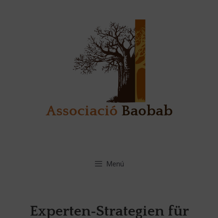
Saltar
al
contenido
Associació
Baobab
Menú
Experten‑Strategien für