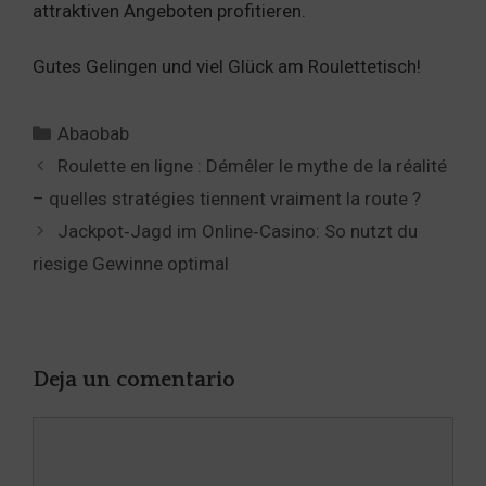
attraktiven Angeboten profitieren.
Gutes Gelingen und viel Glück am Roulettetisch!
Categorías
Abaobab
Roulette en ligne : Démêler le mythe de la réalité
– quelles stratégies tiennent vraiment la route ?
Jackpot‑Jagd im Online‑Casino: So nutzt du
riesige Gewinne optimal
Deja un comentario
Comentario