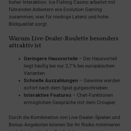
hoher Interaktion. Ice Fishing Casino arbeitet mit
führenden Anbietern wie Evolution Gaming
zusammen, was für niedrige Latenz und hohe
Bildqualität sorgt.
Warum Live‑Dealer‑Roulette besonders
attraktiv ist
Geringere Hausvorteile
– Der Hausvorteil
liegt häufig bei nur 2,7 % bei europäischen
Varianten.
Schnelle Auszahlungen
– Gewinne werden
sofort nach dem Spiel gutgeschrieben.
Interaktive Features
– Chat‑Funktionen
ermöglichen Gespräche mit dem Croupier.
Durch die Kombination von Live‑Dealer‑Spielen und
Bonus‑Angeboten können Sie Ihr Risiko minimieren