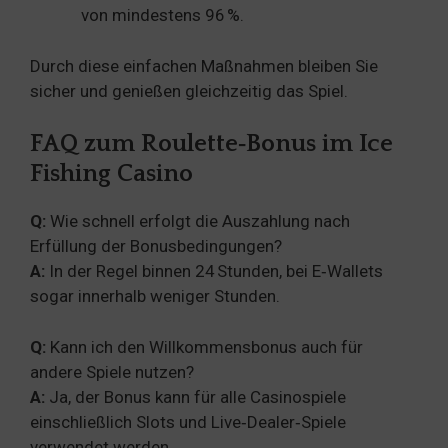
von mindestens 96 %.
Durch diese einfachen Maßnahmen bleiben Sie
sicher und genießen gleichzeitig das Spiel.
FAQ zum Roulette‑Bonus im Ice
Fishing Casino
Q:
Wie schnell erfolgt die Auszahlung nach
Erfüllung der Bonusbedingungen?
A:
In der Regel binnen 24 Stunden, bei E‑Wallets
sogar innerhalb weniger Stunden.
Q:
Kann ich den Willkommensbonus auch für
andere Spiele nutzen?
A:
Ja, der Bonus kann für alle Casinospiele
einschließlich Slots und Live‑Dealer‑Spiele
verwendet werden.