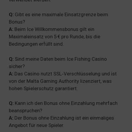
Q:
Gibt es eine maximale Einsatzgrenze beim
Bonus?
A:
Beim Ice Willkommensbonus gilt ein
Maximaleinsatz von 5 € pro Runde, bis die
Bedingungen erfüllt sind.
Q:
Sind meine Daten beim Ice Fishing Casino
sicher?
A:
Das Casino nutzt SSL‑Verschlüsselung und ist
von der Malta Gaming Authority lizenziert, was
hohen Spielerschutz garantiert.
Q:
Kann ich den Bonus ohne Einzahlung mehrfach
beanspruchen?
A:
Der Bonus ohne Einzahlung ist ein einmaliges
Angebot für neue Spieler.