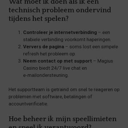
Wat moet ik doen als ik een
technisch probleem ondervind
tijdens het spelen?
Controleer je internetverbinding
– een
stabiele verbinding voorkomt haperingen.
Ververs de pagina
– soms lost een simpele
refresh het probleem op.
Neem contact op met support
– Magius
Casino biedt 24/7 live chat en
e‑mailondersteuning.
Het supportteam is getraind om snel te reageren op
problemen met software, betalingen of
accountverificatie.
Hoe beheer ik mijn speellimieten
en speel ik verantwoord?