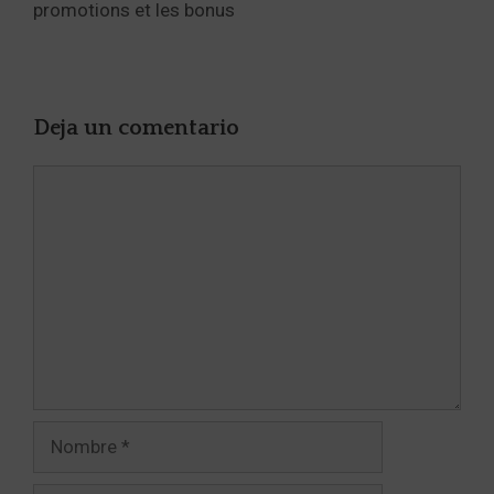
promotions et les bonus
Deja un comentario
Comentario
Nombre