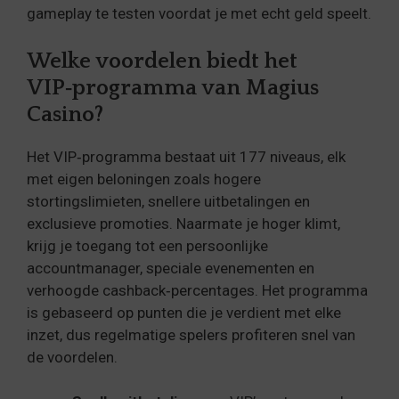
gameplay te testen voordat je met echt geld speelt.
Welke voordelen biedt het
VIP‑programma van Magius
Casino?
Het VIP‑programma bestaat uit 177 niveaus, elk
met eigen beloningen zoals hogere
stortingslimieten, snellere uitbetalingen en
exclusieve promoties. Naarmate je hoger klimt,
krijg je toegang tot een persoonlijke
accountmanager, speciale evenementen en
verhoogde cashback‑percentages. Het programma
is gebaseerd op punten die je verdient met elke
inzet, dus regelmatige spelers profiteren snel van
de voordelen.