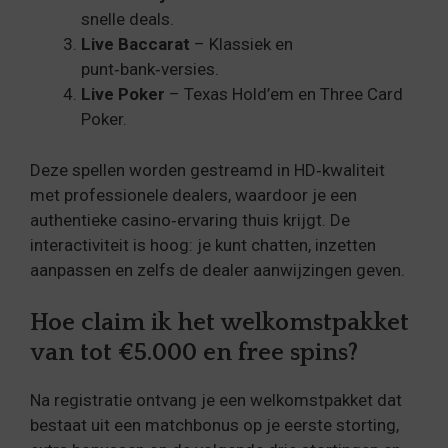
snelle deals.
Live Baccarat
– Klassiek en
punt‑bank‑versies.
Live Poker
– Texas Hold’em en Three Card
Poker.
Deze spellen worden gestreamd in HD‑kwaliteit
met professionele dealers, waardoor je een
authentieke casino‑ervaring thuis krijgt. De
interactiviteit is hoog: je kunt chatten, inzetten
aanpassen en zelfs de dealer aanwijzingen geven.
Hoe claim ik het welkomstpakket
van tot €5.000 en free spins?
Na registratie ontvang je een welkomstpakket dat
bestaat uit een matchbonus op je eerste storting,