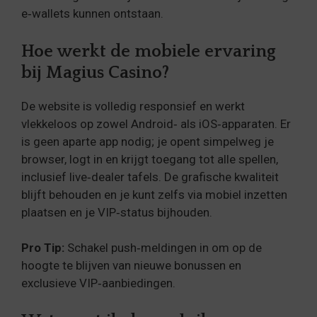
e‑wallets kunnen ontstaan.
Hoe werkt de mobiele ervaring
bij Magius Casino?
De website is volledig responsief en werkt
vlekkeloos op zowel Android‑ als iOS‑apparaten. Er
is geen aparte app nodig; je opent simpelweg je
browser, logt in en krijgt toegang tot alle spellen,
inclusief live‑dealer tafels. De grafische kwaliteit
blijft behouden en je kunt zelfs via mobiel inzetten
plaatsen en je VIP‑status bijhouden.
Pro Tip:
Schakel push‑meldingen in om op de
hoogte te blijven van nieuwe bonussen en
exclusieve VIP‑aanbiedingen.