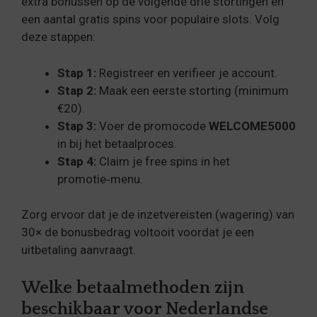
extra bonussen op de volgende drie stortingen en
een aantal gratis spins voor populaire slots. Volg
deze stappen:
Stap 1:
Registreer en verifieer je account.
Stap 2:
Maak een eerste storting (minimum
€20).
Stap 3:
Voer de promocode
WELCOME5000
in bij het betaalproces.
Stap 4:
Claim je free spins in het
promotie‑menu.
Zorg ervoor dat je de inzetvereisten (wagering) van
30× de bonusbedrag voltooit voordat je een
uitbetaling aanvraagt.
Welke betaalmethoden zijn
beschikbaar voor Nederlandse