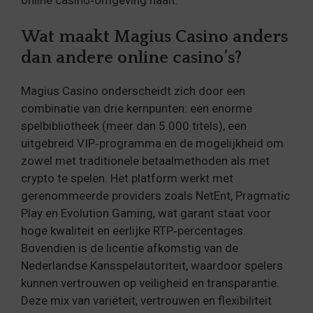
Wat maakt Magius Casino anders
dan andere online casino’s?
Magius Casino onderscheidt zich door een
combinatie van drie kernpunten: een enorme
spelbibliotheek (meer dan 5.000 titels), een
uitgebreid VIP‑programma en de mogelijkheid om
zowel met traditionele betaalmethoden als met
crypto te spelen. Het platform werkt met
gerenommeerde providers zoals NetEnt, Pragmatic
Play en Evolution Gaming, wat garant staat voor
hoge kwaliteit en eerlijke RTP‑percentages.
Bovendien is de licentie afkomstig van de
Nederlandse Kansspelautoriteit, waardoor spelers
kunnen vertrouwen op veiligheid en transparantie.
Deze mix van variëteit, vertrouwen en flexibiliteit