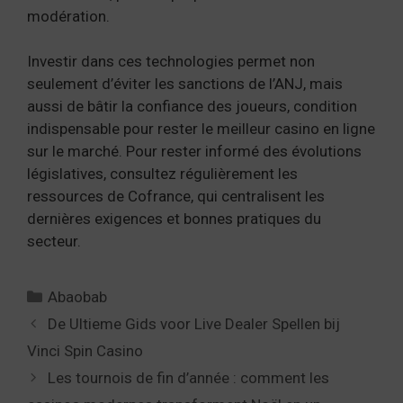
modération.
Investir dans ces technologies permet non
seulement d’éviter les sanctions de l’ANJ, mais
aussi de bâtir la confiance des joueurs, condition
indispensable pour rester le meilleur casino en ligne
sur le marché. Pour rester informé des évolutions
législatives, consultez régulièrement les
ressources de Cofrance, qui centralisent les
dernières exigences et bonnes pratiques du
secteur.
Categorías
Abaobab
De Ultieme Gids voor Live Dealer Spellen bij
Vinci Spin Casino
Les tournois de fin d’année : comment les