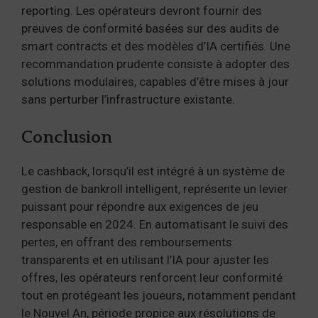
reporting. Les opérateurs devront fournir des
preuves de conformité basées sur des audits de
smart contracts et des modèles d’IA certifiés. Une
recommandation prudente consiste à adopter des
solutions modulaires, capables d’être mises à jour
sans perturber l’infrastructure existante.
Conclusion
Le cashback, lorsqu’il est intégré à un système de
gestion de bankroll intelligent, représente un levier
puissant pour répondre aux exigences de jeu
responsable en 2024. En automatisant le suivi des
pertes, en offrant des remboursements
transparents et en utilisant l’IA pour ajuster les
offres, les opérateurs renforcent leur conformité
tout en protégeant les joueurs, notamment pendant
le Nouvel An, période propice aux résolutions de