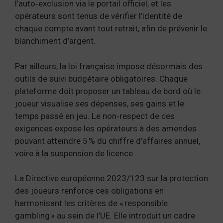
l’auto‑exclusion via le portail officiel, et les
opérateurs sont tenus de vérifier l’identité de
chaque compte avant tout retrait, afin de prévenir le
blanchiment d’argent.
Par ailleurs, la loi française impose désormais des
outils de suivi budgétaire obligatoires. Chaque
plateforme doit proposer un tableau de bord où le
joueur visualise ses dépenses, ses gains et le
temps passé en jeu. Le non‑respect de ces
exigences expose les opérateurs à des amendes
pouvant atteindre 5 % du chiffre d’affaires annuel,
voire à la suspension de licence.
La Directive européenne 2023/123 sur la protection
des joueurs renforce ces obligations en
harmonisant les critères de « responsible
gambling » au sein de l’UE. Elle introduit un cadre