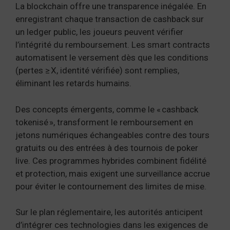
La blockchain offre une transparence inégalée. En
enregistrant chaque transaction de cashback sur
un ledger public, les joueurs peuvent vérifier
l’intégrité du remboursement. Les smart contracts
automatisent le versement dès que les conditions
(pertes ≥ X, identité vérifiée) sont remplies,
éliminant les retards humains.
Des concepts émergents, comme le « cashback
tokenisé », transforment le remboursement en
jetons numériques échangeables contre des tours
gratuits ou des entrées à des tournois de poker
live. Ces programmes hybrides combinent fidélité
et protection, mais exigent une surveillance accrue
pour éviter le contournement des limites de mise.
Sur le plan réglementaire, les autorités anticipent
d’intégrer ces technologies dans les exigences de