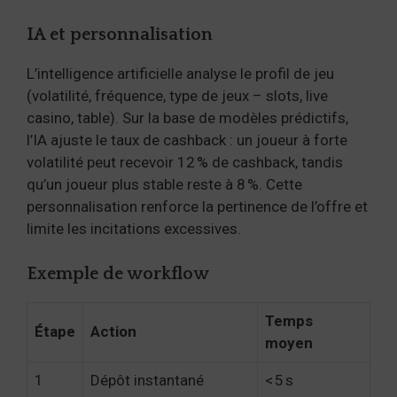
IA et personnalisation
L’intelligence artificielle analyse le profil de jeu
(volatilité, fréquence, type de jeux – slots, live
casino, table). Sur la base de modèles prédictifs,
l’IA ajuste le taux de cashback : un joueur à forte
volatilité peut recevoir 12 % de cashback, tandis
qu’un joueur plus stable reste à 8 %. Cette
personnalisation renforce la pertinence de l’offre et
limite les incitations excessives.
Exemple de workflow
Temps
Étape
Action
moyen
1
Dépôt instantané
< 5 s