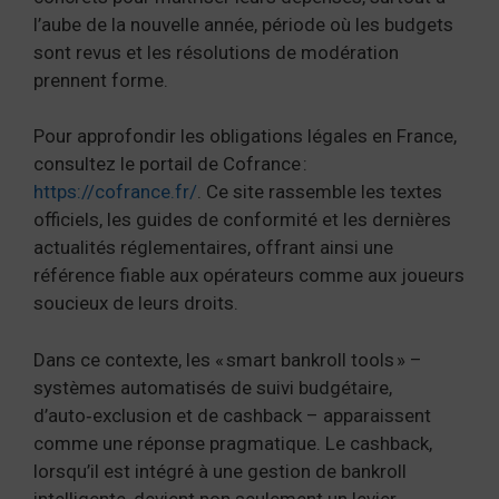
l’aube de la nouvelle année, période où les budgets
sont revus et les résolutions de modération
prennent forme.
Pour approfondir les obligations légales en France,
consultez le portail de Cofrance :
https://cofrance.fr/
. Ce site rassemble les textes
officiels, les guides de conformité et les dernières
actualités réglementaires, offrant ainsi une
référence fiable aux opérateurs comme aux joueurs
soucieux de leurs droits.
Dans ce contexte, les « smart bankroll tools » –
systèmes automatisés de suivi budgétaire,
d’auto‑exclusion et de cashback – apparaissent
comme une réponse pragmatique. Le cashback,
lorsqu’il est intégré à une gestion de bankroll
intelligente, devient non seulement un levier