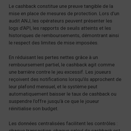
Le cashback constitue une preuve tangible de la
mise en place de mesures de protection. Lors d’un
audit ANJ, les opérateurs peuvent présenter les
logs d’API, les rapports de seuils atteints et les
historiques de remboursements, démontrant ainsi
le respect des limites de mise imposées.
En réduisant les pertes nettes grâce à un
remboursement partiel, le cashback agit comme
une barrière contre le jeu excessif. Les joueurs
reçoivent des notifications lorsqu’ils approchent de
leur plafond mensuel, et le système peut
automatiquement baisser le taux de cashback ou
suspendre l’offre jusqu’à ce que le joueur
réinitialise son budget.
Les données centralisées facilitent les contrôles :
chaque transaction, chaque calcul de cashback est