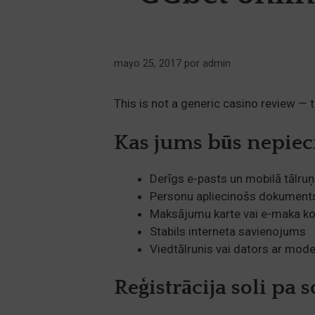
mayo 25, 2017
por
admin
This is not a generic casino review — 
Kas jums būs nepie
Derīgs e-pasts un mobilā tālru
Personu apliecinošs dokuments 
Maksājumu karte vai e-maka ko
Stabils interneta savienojums
Viedtālrunis vai dators ar mo
Reģistrācija soli pa 