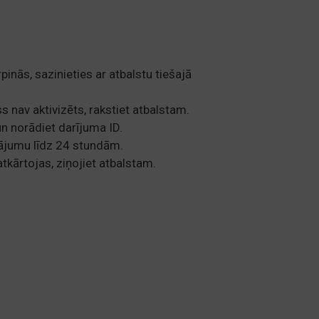
rpinās, sazinieties ar atbalstu tiešajā
 nav aktivizēts, rakstiet atbalstam.
n norādiet darījuma ID.
nājumu līdz 24 stundām.
atkārtojas, ziņojiet atbalstam.