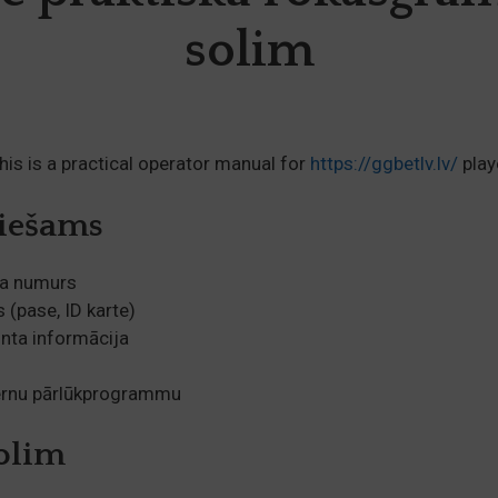
solim
this is a practical operator manual for
https://ggbetlv.lv/
play
ciešams
ņa numurs
(pase, ID karte)
nta informācija
dernu pārlūkprogrammu
solim