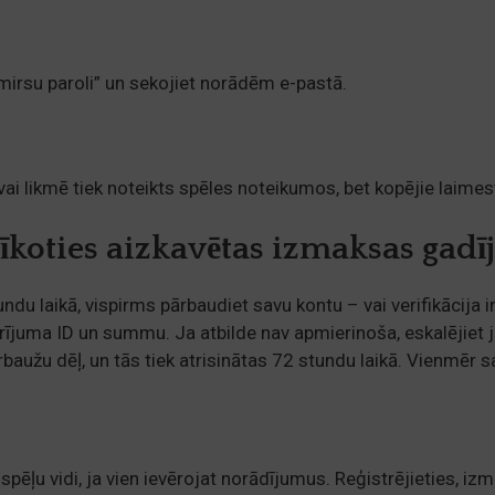
zmirsu paroli” un sekojiet norādēm e-pastā.
ai likmē tiek noteikts spēles noteikumos, bet kopējie laimest
īkoties aizkavētas izmaksas gad
du laikā, vispirms pārbaudiet savu kontu – vai verifikācija i
rījuma ID un summu. Ja atbilde nav apmierinoša, eskalējiet 
aužu dēļ, un tās tiek atrisinātas 72 stundu laikā. Vienmēr s
spēļu vidi, ja vien ievērojat norādījumus. Reģistrējieties, 