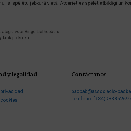
, lai spēlētu jebkurā vietā. Atcerieties spēlēt atbildīgi un 
trategie voor Bingo Liefhebbers
y krok po kroku
ad y legalidad
Contáctanos
 privacidad
baobab@associacio-baoba
Teléfono: (+34)93386269
e cookies