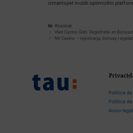
izmantojiet mobīli optimizēto platformu
Categorías
Abaobab
Vlad Cazino Gids: Registratie en Bonuss
NV Casino – rejestracja, bonusy i wypłat
Privacid
Política de
Política d
Aviso legal