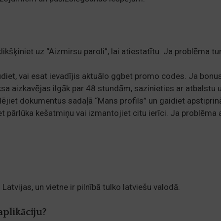
ikšķiniet uz “Aizmirsu paroli”, lai atiestatītu. Ja problēma tu
iet, vai esat ievadījis aktuālo ggbet promo codes. Ja bonuss
a aizkavējas ilgāk par 48 stundām, sazinieties ar atbalstu u
jiet dokumentus sadaļā “Mans profils” un gaidiet apstipri
et pārlūka kešatmiņu vai izmantojiet citu ierīci. Ja problēma 
atvijas, un vietne ir pilnībā tulko latviešu valodā.
aplikāciju?