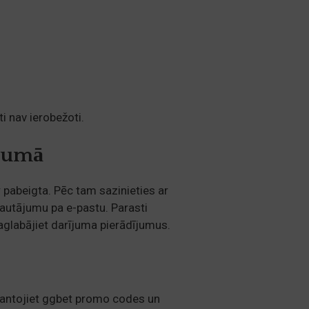
i nav ierobežoti.
ījumā
r pabeigta. Pēc tam sazinieties ar
jautājumu pa e-pastu. Parasti
aglabājiet darījuma pierādījumus.
izmantojiet ggbet promo codes un