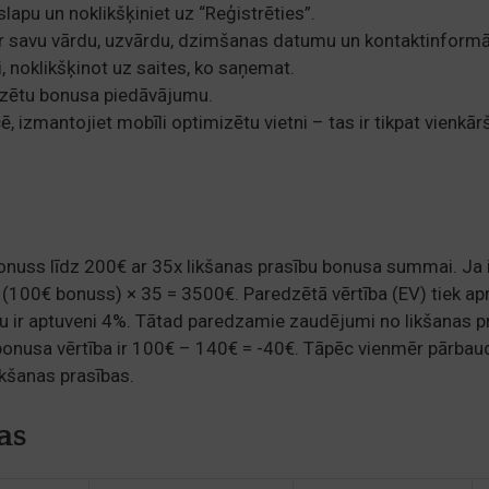
apu un noklikšķiniet uz “Reģistrēties”.
 ar savu vārdu, uzvārdu, dzimšanas datumu un kontaktinformā
, noklikšķinot uz saites, ko saņemat.
vizētu bonusa piedāvājumu.
cē, izmantojiet mobīli optimizētu vietni – tas ir tikpat vienk
nuss līdz 200€ ar 35x likšanas prasību bonusa summai. Ja
(100€ bonuss) × 35 = 3500€. Paredzētā vērtība (EV) tiek apr
 ir aptuveni 4%. Tātad paredzamie zaudējumi no likšanas pr
 bonusa vērtība ir 100€ – 140€ = -40€. Tāpēc vienmēr pārbaud
likšanas prasības.
as