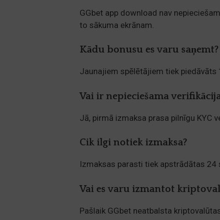
GGbet app download nav nepieciešama – 
to sākuma ekrānam.
Kādu bonusu es varu saņemt?
Jaunajiem spēlētājiem tiek piedāvāts
Vai ir nepieciešama verifikācij
Jā, pirmā izmaksa prasa pilnīgu KYC ver
Cik ilgi notiek izmaksa?
Izmaksas parasti tiek apstrādātas 24 
Vai es varu izmantot kriptova
Pašlaik GGbet neatbalsta kriptovalūta