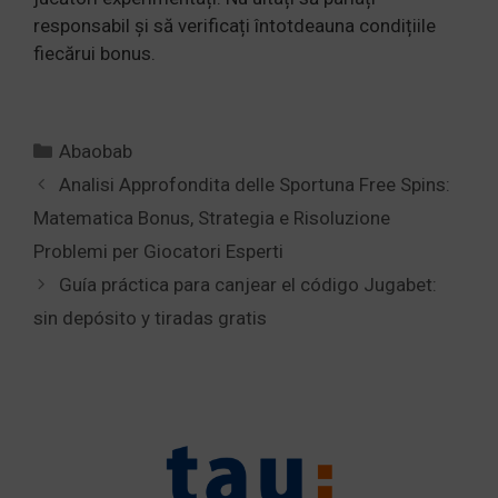
responsabil și să verificați întotdeauna condițiile
fiecărui bonus.
Categorías
Abaobab
Analisi Approfondita delle Sportuna Free Spins:
Matematica Bonus, Strategia e Risoluzione
Problemi per Giocatori Esperti
Guía práctica para canjear el código Jugabet:
sin depósito y tiradas gratis