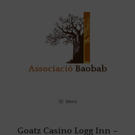
Saltar
al
contenido
Associació
Baobab
Menú
Goatz Casino Logg Inn –