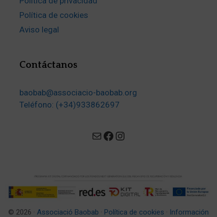
Política de privacidad
Política de cookies
Aviso legal
Contáctanos
baobab@associacio-baobab.org
Teléfono: (+34)933862697
Mail
Facebook
Instagram
© 2026 ·
Associació Baobab
·
Política de cookies
·
Información