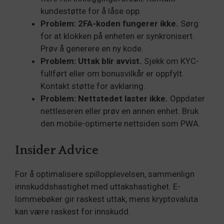
kundestøtte for å låse opp.
Problem: 2FA-koden fungerer ikke.
Sørg
for at klokken på enheten er synkronisert.
Prøv å generere en ny kode.
Problem: Uttak blir avvist.
Sjekk om KYC-
fullført eller om bonusvilkår er oppfylt.
Kontakt støtte for avklaring.
Problem: Nettstedet laster ikke.
Oppdater
nettleseren eller prøv en annen enhet. Bruk
den mobile-optimerte nettsiden som PWA.
Insider Advice
For å optimalisere spillopplevelsen, sammenlign
innskuddshastighet med uttakshastighet. E-
lommebøker gir raskest uttak, mens kryptovaluta
kan være raskest for innskudd.