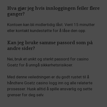
Hva gjør jeg hvis innloggingen feiler flere
ganger?
Kontoen kan bli midlertidig låst. Vent 15 minutter
eller kontakt kundestøtte for å låse den opp.
Kan jeg bruke samme passord som på
andre sider?
Nei, bruk et unikt og sterkt passord for casino
Goatz for å unngå sikkerhetsrisikoer.
Med denne veiledningen er du godt rustet til å
håndtere Goatz casino logg inn og alle relaterte
prosesser. Husk alltid å spille ansvarlig og sette
grenser for deg selv.