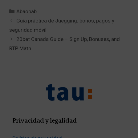
Categorías
Abaobab
Guía práctica de Juegging: bonos, pagos y
seguridad móvil
20bet Canada Guide – Sign Up, Bonuses, and
RTP Math
Privacidad y legalidad