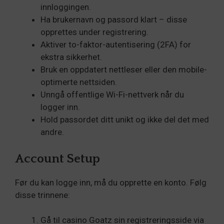
innloggingen.
Ha brukernavn og passord klart – disse
opprettes under registrering.
Aktiver to-faktor-autentisering (2FA) for
ekstra sikkerhet.
Bruk en oppdatert nettleser eller den mobile-
optimerte nettsiden.
Unngå offentlige Wi-Fi-nettverk når du
logger inn.
Hold passordet ditt unikt og ikke del det med
andre.
Account Setup
Før du kan logge inn, må du opprette en konto. Følg
disse trinnene:
Gå til casino Goatz sin registreringsside via