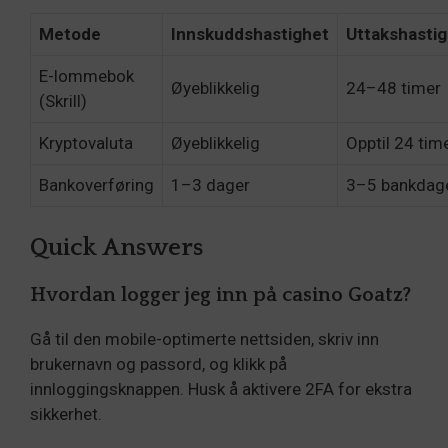
Metode
Innskuddshastighet
Uttakshasti
E-lommebok
Øyeblikkelig
24–48 timer
(Skrill)
Kryptovaluta
Øyeblikkelig
Opptil 24 tim
Bankoverføring
1–3 dager
3–5 bankdag
Quick Answers
Hvordan logger jeg inn på casino Goatz?
Gå til den mobile-optimerte nettsiden, skriv inn
brukernavn og passord, og klikk på
innloggingsknappen. Husk å aktivere 2FA for ekstra
sikkerhet.