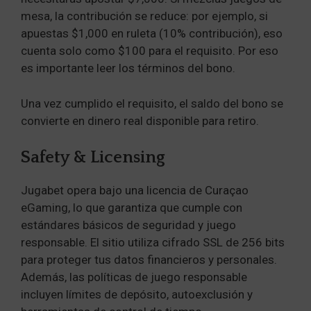
mesa, la contribución se reduce: por ejemplo, si
apuestas $1,000 en ruleta (10% contribución), eso
cuenta solo como $100 para el requisito. Por eso
es importante leer los términos del bono.
Una vez cumplido el requisito, el saldo del bono se
convierte en dinero real disponible para retiro.
Safety & Licensing
Jugabet opera bajo una licencia de Curaçao
eGaming, lo que garantiza que cumple con
estándares básicos de seguridad y juego
responsable. El sitio utiliza cifrado SSL de 256 bits
para proteger tus datos financieros y personales.
Además, las políticas de juego responsable
incluyen límites de depósito, autoexclusión y