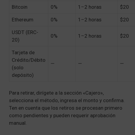
Bitcoin
0%
1–2 horas
$20
Ethereum
0%
1–2 horas
$20
USDT (ERC-
0%
1–2 horas
$20
20)
Tarjeta de
Crédito/Débito
—
—
—
(solo
depósito)
Para retirar, dirígete a la sección «Cajero»,
selecciona el método, ingresa el monto y confirma.
Ten en cuenta que los retiros se procesan primero
como pendientes y pueden requerir aprobación
manual.