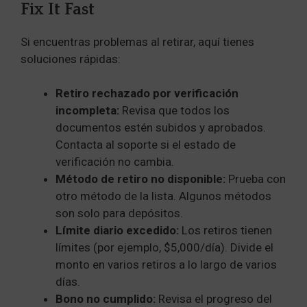
Fix It Fast
Si encuentras problemas al retirar, aquí tienes
soluciones rápidas:
Retiro rechazado por verificación
incompleta:
Revisa que todos los
documentos estén subidos y aprobados.
Contacta al soporte si el estado de
verificación no cambia.
Método de retiro no disponible:
Prueba con
otro método de la lista. Algunos métodos
son solo para depósitos.
Límite diario excedido:
Los retiros tienen
límites (por ejemplo, $5,000/día). Divide el
monto en varios retiros a lo largo de varios
días.
Bono no cumplido:
Revisa el progreso del