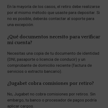
En la mayoría de los casos, el retiro debe realizarse
por el mismo método que usaste para depositar. Si
no es posible, deberás contactar al soporte para
una excepción.
¿Qué documentos necesito para verificar
mi cuenta?
Necesitas una copia de tu documento de identidad
(DNI, pasaporte o licencia de conducir) y un
comprobante de domicilio reciente (factura de
servicios o extracto bancario).
¿Jugabet cobra comisiones por retiro?
No, Jugabet no cobra comisiones por retiros. Sin
embargo, tu banco o procesador de pagos podría
aplicar cargos.