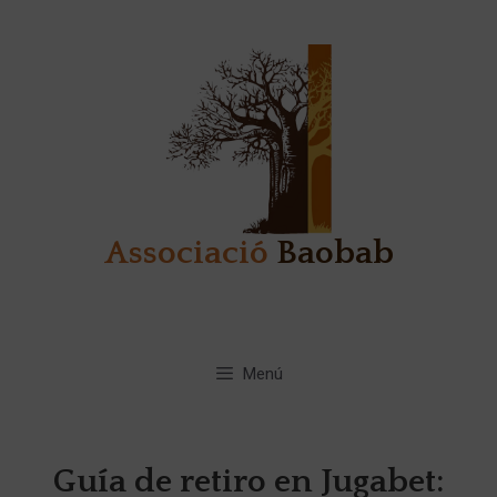
Saltar
al
contenido
Associació
Baobab
Menú
Guía de retiro en Jugabet: