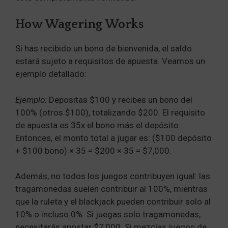
How Wagering Works
Si has recibido un bono de bienvenida, el saldo
estará sujeto a requisitos de apuesta. Veamos un
ejemplo detallado:
Ejemplo:
Depositas $100 y recibes un bono del
100% (otros $100), totalizando $200. El requisito
de apuesta es 35x el bono más el depósito.
Entonces, el monto total a jugar es: ($100 depósito
+ $100 bono) × 35 = $200 × 35 = $7,000.
Además, no todos los juegos contribuyen igual: las
tragamonedas suelen contribuir al 100%, mientras
que la ruleta y el blackjack pueden contribuir solo al
10% o incluso 0%. Si juegas solo tragamonedas,
necesitarás apostar $7,000. Si mezclas juegos de