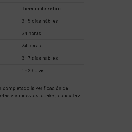
Tiempo de retiro
3–5 días hábiles
24 horas
24 horas
3–7 días hábiles
1–2 horas
r completado la verificación de
etas a impuestos locales; consulta a