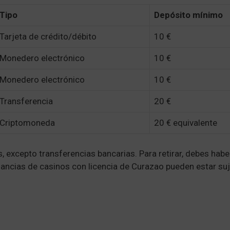
Tipo
Depósito mínimo
Tarjeta de crédito/débito
10 €
Monedero electrónico
10 €
Monedero electrónico
10 €
Transferencia
20 €
Criptomoneda
20 € equivalente
, excepto transferencias bancarias. Para retirar, debes habe
ancias de casinos con licencia de Curazao pueden estar suj