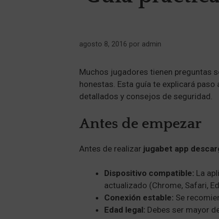
agosto 8, 2016
por
admin
Muchos jugadores tienen preguntas 
honestas. Esta guía te explicará paso
detallados y consejos de seguridad.
Antes de empezar
Antes de realizar
jugabet app descar
Dispositivo compatible:
La apl
actualizado (Chrome, Safari, Ed
Conexión estable:
Se recomien
Edad legal:
Debes ser mayor de 1