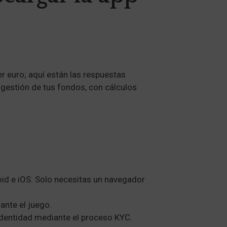
r euro; aquí están las respuestas
 gestión de tus fondos, con cálculos
id e iOS. Solo necesitas un navegador
ante el juego.
 identidad mediante el proceso KYC.