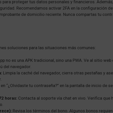
ts para proteger tus datos personales y financieros. Ademá
guridad. Recomendamos activar 2FA en la configuración de 
mprobante de domicilio reciente. Nunca compartas tu contr
ienes soluciones para las situaciones más comunes:
pp no es una APK tradicional, sino una PWA. Ve al sitio web o
nú del navegador.
a:
Limpia la caché del navegador, cierra otras pestañas y ase
.
 en “¿Olvidaste tu contraseña?” en la pantalla de inicio de s
72 horas:
Contacta al soporte vía chat en vivo. Verifica que
o.
rece):
Revisa los términos del bono. Algunos bonos requie