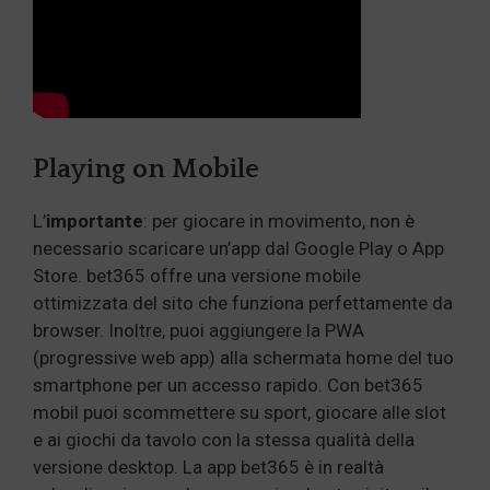
Playing on Mobile
L’
importante
: per giocare in movimento, non è
necessario scaricare un’app dal Google Play o App
Store. bet365 offre una versione mobile
ottimizzata del sito che funziona perfettamente da
browser. Inoltre, puoi aggiungere la PWA
(progressive web app) alla schermata home del tuo
smartphone per un accesso rapido. Con bet365
mobil puoi scommettere su sport, giocare alle slot
e ai giochi da tavolo con la stessa qualità della
versione desktop. La app bet365 è in realtà