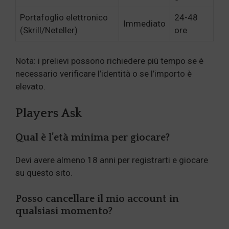
Portafoglio elettronico
24-48
Immediato
(Skrill/Neteller)
ore
Nota: i prelievi possono richiedere più tempo se è
necessario verificare l’identità o se l’importo è
elevato.
Players Ask
Qual è l’età minima per giocare?
Devi avere almeno 18 anni per registrarti e giocare
su questo sito.
Posso cancellare il mio account in
qualsiasi momento?