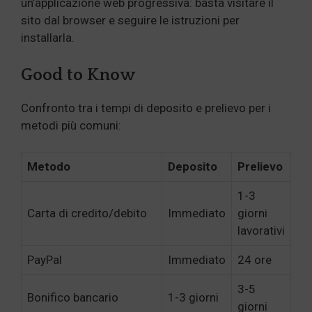
un’applicazione web progressiva: basta visitare il
sito dal browser e seguire le istruzioni per
installarla.
Good to Know
Confronto tra i tempi di deposito e prelievo per i
metodi più comuni:
Metodo
Deposito
Prelievo
1-3
Carta di credito/debito
Immediato
giorni
lavorativi
PayPal
Immediato
24 ore
3-5
Bonifico bancario
1-3 giorni
giorni