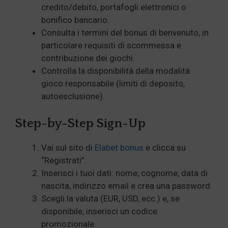
credito/debito, portafogli elettronici o
bonifico bancario.
Consulta i termini del bonus di benvenuto, in
particolare requisiti di scommessa e
contribuzione dei giochi.
Controlla la disponibilità della modalità
gioco responsabile (limiti di deposito,
autoesclusione).
Step-by-Step Sign-Up
Vai sul sito di
Elabet bonus
e clicca su
“Registrati”.
Inserisci i tuoi dati: nome, cognome, data di
nascita, indirizzo email e crea una password.
Scegli la valuta (EUR, USD, ecc.) e, se
disponibile, inserisci un codice
promozionale.