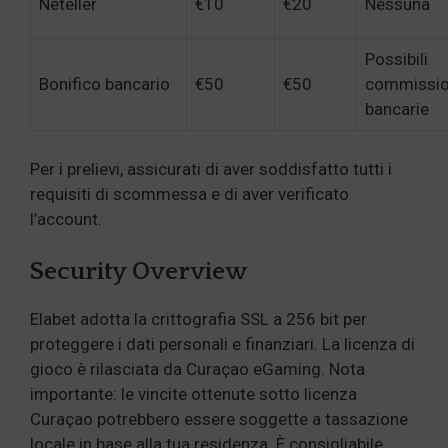
Neteller
€10
€20
Nessuna
Possibili
Bonifico bancario
€50
€50
commissio
bancarie
Per i prelievi, assicurati di aver soddisfatto tutti i
requisiti di scommessa e di aver verificato
l’account.
Security Overview
Elabet adotta la crittografia SSL a 256 bit per
proteggere i dati personali e finanziari. La licenza di
gioco è rilasciata da Curaçao eGaming. Nota
importante: le vincite ottenute sotto licenza
Curaçao potrebbero essere soggette a tassazione
locale in base alla tua residenza. È consigliabile