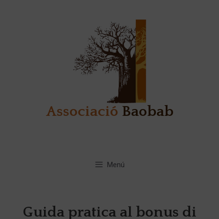
Saltar
al
contenido
Associació
Baobab
Menú
Guida pratica al bonus di