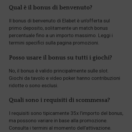
Qual è il bonus di benvenuto?
Il bonus di benvenuto di Elabet è un’offerta sul
primo deposito, solitamente un match bonus
percentuale fino a un importo massimo. Leggi i
termini specifici sulla pagina promozioni.
Posso usare il bonus su tutti i giochi?
No, il bonus è valido principalmente sulle slot.
Giochi da tavolo e video poker hanno contribuzioni
ridotte o sono esclusi.
Quali sono i requisiti di scommessa?
I requisiti sono tipicamente 35x l’importo del bonus,
ma possono variare in base alla promozione.
Consulta i termini al momento dell’attivazione.