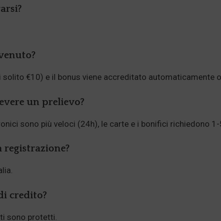
arsi?
nvenuto?
 solito €10) e il bonus viene accreditato automaticamente 
evere un prelievo?
nici sono più veloci (24h), le carte e i bonifici richiedono 1-
 registrazione?
lia.
di credito?
ati sono protetti.