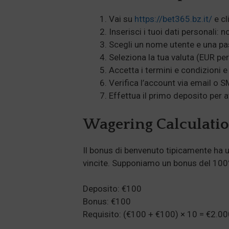
Vai su
https://bet365.bz.it/
e cl
Inserisci i tuoi dati personali:
Scegli un nome utente e una pas
Seleziona la tua valuta (EUR per l
Accetta i termini e condizioni e
Verifica l’account via email o S
Effettua il primo deposito per a
Wagering Calculati
Il bonus di benvenuto tipicamente ha 
vincite. Supponiamo un bonus del 100
Deposito: €100
Bonus: €100
Requisito: (€100 + €100) × 10 = €2.