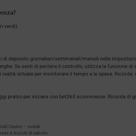
tenza?
i verdi).
iti di deposito giornalieri/settimanali/mensili nelle impostaz
nghe. Se senti di perdere il controllo, utilizza la funzione 
realtà virtuale per monitorare il tempo e le spese. Ricorda: i
aggi pratici per iniziare con bet365 scommesse. Ricorda di gi
 Gold Casino – vodnik
sse e trucchi di calcolo