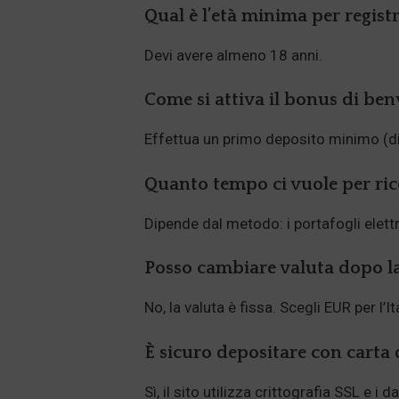
Qual è l’età minima per registr
Devi avere almeno 18 anni.
Come si attiva il bonus di be
Effettua un primo deposito minimo (di
Quanto tempo ci vuole per ric
Dipende dal metodo: i portafogli elettro
Posso cambiare valuta dopo la
No, la valuta è fissa. Scegli EUR per l’Ita
È sicuro depositare con carta 
Sì, il sito utilizza crittografia SSL e i d