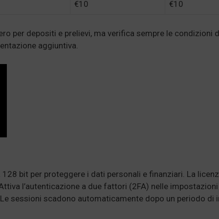
€10
€10
per depositi e prelievi, ma verifica sempre le condizioni de
entazione aggiuntiva.
a 128 bit per proteggere i dati personali e finanziari. La lice
 Attiva l’autenticazione a due fattori (2FA) nelle impostazion
 Le sessioni scadono automaticamente dopo un periodo di in