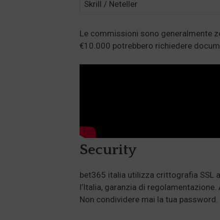
Skrill / Neteller
Le commissioni sono generalmente zero 
€10.000 potrebbero richiedere docum
Security
bet365 italia utilizza crittografia SSL 
l’Italia, garanzia di regolamentazione.
Non condividere mai la tua password.