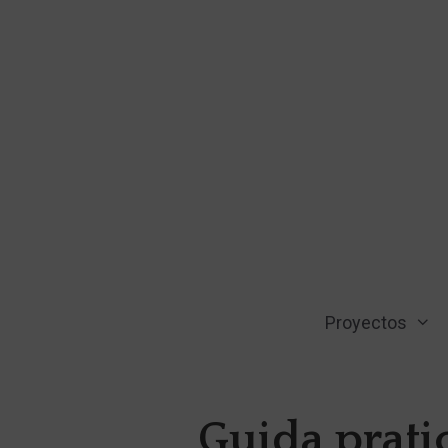
Saltar
al
contenido
Proyectos
Guida prati