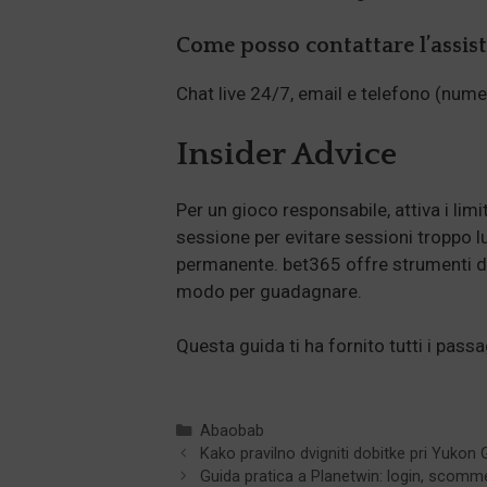
Come posso contattare l’assis
Chat live 24/7, email e telefono (numer
Insider Advice
Per un gioco responsabile, attiva i lim
sessione per evitare sessioni troppo lu
permanente. bet365 offre strumenti di 
modo per guadagnare.
Questa guida ti ha fornito tutti i pass
Categorías
Abaobab
Kako pravilno dvigniti dobitke pri Yukon
Guida pratica a Planetwin: login, scomme