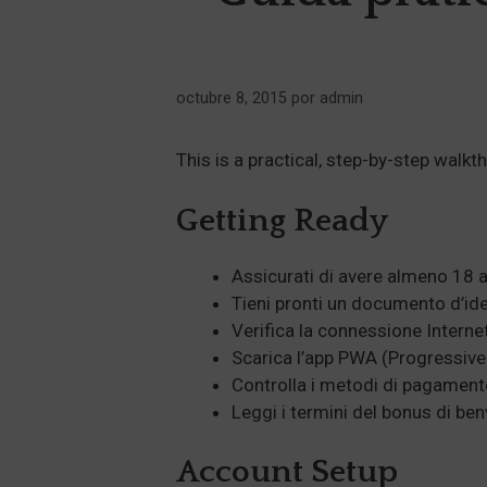
octubre 8, 2015
por
admin
This is a practical, step-by-step walkt
Getting Ready
Assicurati di avere almeno 18 an
Tieni pronti un documento d’iden
Verifica la connessione Interne
Scarica l’app PWA (Progressive
Controlla i metodi di pagamento a
Leggi i termini del bonus di be
Account Setup