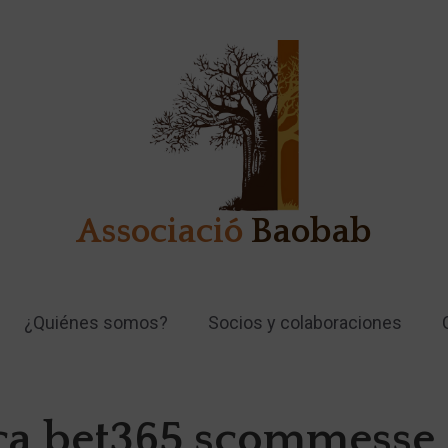
Associació
Baobab
¿Quiénes somos?
Socios y colaboraciones
ca bet365 scommesse –