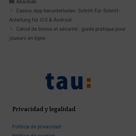
Categorías
Abaobab
Casino-App herunterladen: Schritt-für-Schritt-
Anleitung für iOS & Android
Calcul de bonus et sécurité : guide pratique pour
joueurs en ligne
Privacidad y legalidad
Política de privacidad
Política de cookies