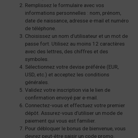
Remplissez le formulaire avec vos
informations personnelles : nom, prénom,
date de naissance, adresse e-mail et numéro
de téléphone.
Choisissez un nom d’utilisateur et un mot de
passe fort. Utilisez au moins 12 caractères
avec des lettres, des chiffres et des
symboles.
Sélectionnez votre devise préférée (EUR,
USD, etc.) et acceptez les conditions
générales.
Validez votre inscription via le lien de
confirmation envoyé par e-mail.
Connectez-vous et effectuez votre premier
dépôt. Assurez-vous d’utiliser un mode de
paiement qui vous est familier.
Pour débloquer le bonus de bienvenue, vous
devrez peut-être saisir un code promo.