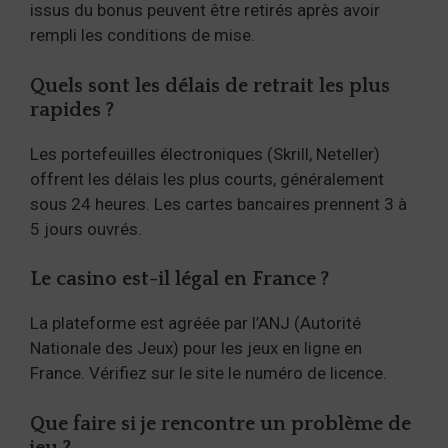
issus du bonus peuvent être retirés après avoir
rempli les conditions de mise.
Quels sont les délais de retrait les plus
rapides ?
Les portefeuilles électroniques (Skrill, Neteller)
offrent les délais les plus courts, généralement
sous 24 heures. Les cartes bancaires prennent 3 à
5 jours ouvrés.
Le casino est-il légal en France ?
La plateforme est agréée par l’ANJ (Autorité
Nationale des Jeux) pour les jeux en ligne en
France. Vérifiez sur le site le numéro de licence.
Que faire si je rencontre un problème de
jeu ?