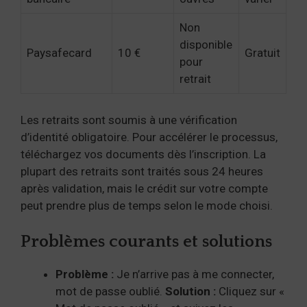
Non
disponible
Paysafecard
10 €
Gratuit
pour
retrait
Les retraits sont soumis à une vérification
d’identité obligatoire. Pour accélérer le processus,
téléchargez vos documents dès l’inscription. La
plupart des retraits sont traités sous 24 heures
après validation, mais le crédit sur votre compte
peut prendre plus de temps selon le mode choisi.
Problèmes courants et solutions
Problème :
Je n’arrive pas à me connecter,
mot de passe oublié.
Solution :
Cliquez sur «