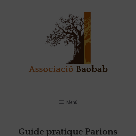
Saltar
al
contenido
Associació
Baobab
Menú
Guide pratique Parions