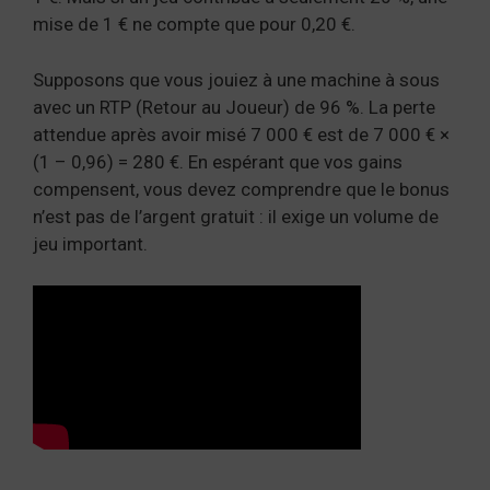
mise de 1 € ne compte que pour 0,20 €.
Supposons que vous jouiez à une machine à sous
avec un RTP (Retour au Joueur) de 96 %. La perte
attendue après avoir misé 7 000 € est de 7 000 € ×
(1 – 0,96) = 280 €. En espérant que vos gains
compensent, vous devez comprendre que le bonus
n’est pas de l’argent gratuit : il exige un volume de
jeu important.