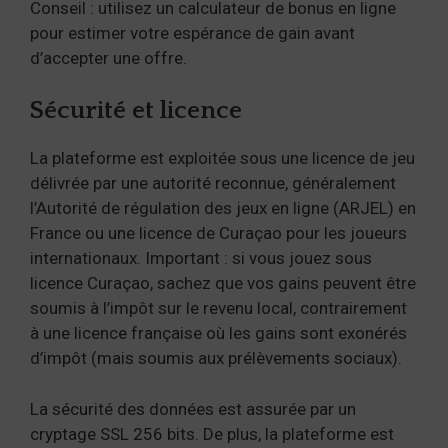
Conseil : utilisez un calculateur de bonus en ligne
pour estimer votre espérance de gain avant
d’accepter une offre.
Sécurité et licence
La plateforme est exploitée sous une licence de jeu
délivrée par une autorité reconnue, généralement
l’Autorité de régulation des jeux en ligne (ARJEL) en
France ou une licence de Curaçao pour les joueurs
internationaux. Important : si vous jouez sous
licence Curaçao, sachez que vos gains peuvent être
soumis à l’impôt sur le revenu local, contrairement
à une licence française où les gains sont exonérés
d’impôt (mais soumis aux prélèvements sociaux).
La sécurité des données est assurée par un
cryptage SSL 256 bits. De plus, la plateforme est