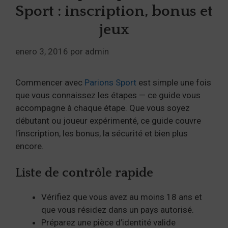
Sport : inscription, bonus et
jeux
enero 3, 2016
por
admin
Commencer avec
Parions Sport
est simple une fois
que vous connaissez les étapes — ce guide vous
accompagne à chaque étape. Que vous soyez
débutant ou joueur expérimenté, ce guide couvre
l’inscription, les bonus, la sécurité et bien plus
encore.
Liste de contrôle rapide
Vérifiez que vous avez au moins 18 ans et
que vous résidez dans un pays autorisé.
Préparez une pièce d’identité valide