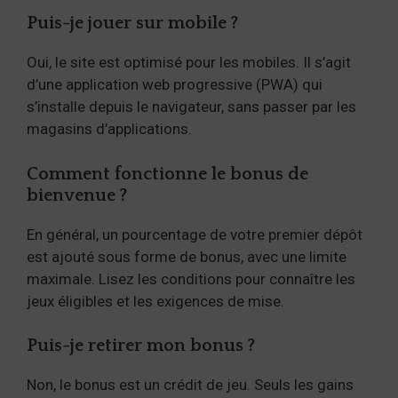
Puis-je jouer sur mobile ?
Oui, le site est optimisé pour les mobiles. Il s’agit
d’une application web progressive (PWA) qui
s’installe depuis le navigateur, sans passer par les
magasins d’applications.
Comment fonctionne le bonus de
bienvenue ?
En général, un pourcentage de votre premier dépôt
est ajouté sous forme de bonus, avec une limite
maximale. Lisez les conditions pour connaître les
jeux éligibles et les exigences de mise.
Puis-je retirer mon bonus ?
Non, le bonus est un crédit de jeu. Seuls les gains