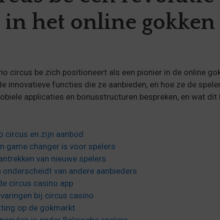
in het online gokken
o circus be zich positioneert als een pionier in de online go
e innovatieve functies die ze aanbieden, en hoe ze de spel
biele applicaties en bonusstructuren bespreken, en wat dit
 circus en zijn aanbod
n game changer is voor spelers
aantrekken van nieuwe spelers
h onderscheidt van andere aanbieders
de circus casino app
rvaringen bij circus casino
tting op de gokmarkt
populair is onder Belgische spelers