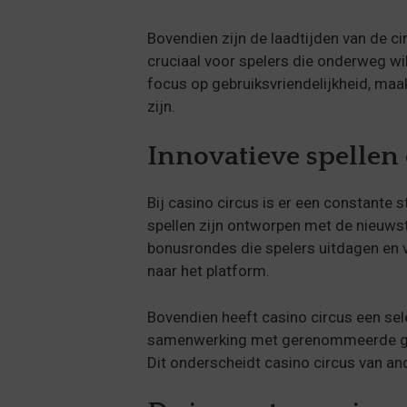
Bovendien zijn de laadtijden van de ci
cruciaal voor spelers die onderweg wi
focus op gebruiksvriendelijkheid, maa
zijn.
Innovatieve spellen 
Bij casino circus is er een constante 
spellen zijn ontworpen met de nieuwst
bonusrondes die spelers uitdagen en v
naar het platform.
Bovendien heeft casino circus een sele
samenwerking met gerenommeerde game
Dit onderscheidt casino circus van ande