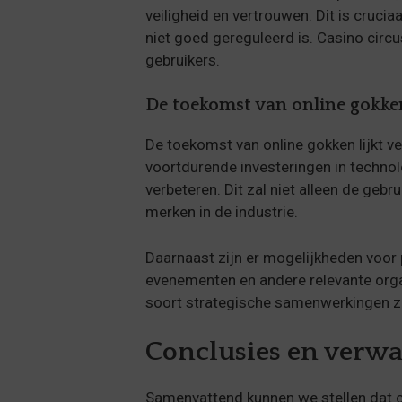
veiligheid en vertrouwen. Dit is cruci
niet goed gereguleerd is. Casino circ
gebruikers.
De toekomst van online gokken
De toekomst van online gokken lijkt v
voortdurende investeringen in technolo
verbeteren. Dit zal niet alleen de ge
merken in de industrie.
Daarnaast zijn er mogelijkheden voor
evenementen en andere relevante organ
soort strategische samenwerkingen zal
Conclusies en verwa
Samenvattend kunnen we stellen dat ca