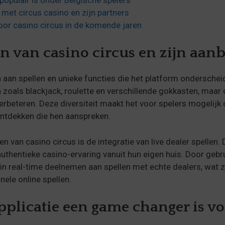
met circus casino en zijn partners
or casino circus in de komende jaren
 van casino circus en zijn aan
 aan spellen en unieke functies die het platform onderschei
zoals blackjack, roulette en verschillende gokkasten, maar o
rbeteren. Deze diversiteit maakt het voor spelers mogelijk o
ontdekken die hen aanspreken.
van casino circus is de integratie van live dealer spellen. 
uthentieke casino-ervaring vanuit hun eigen huis. Door geb
in real-time deelnemen aan spellen met echte dealers, wat 
nele online spellen.
plicatie een game changer is vo