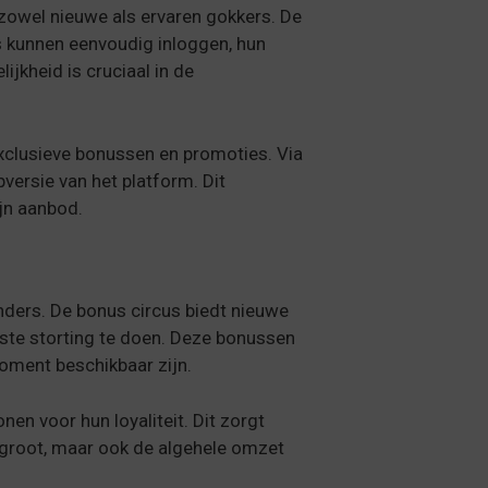
 zowel nieuwe als ervaren gokkers. De
rs kunnen eenvoudig inloggen, hun
jkheid is cruciaal in de
exclusieve bonussen en promoties. Via
versie van het platform. Dit
ijn aanbod.
anders. De bonus circus biedt nieuwe
ste storting te doen. Deze bonussen
moment beschikbaar zijn.
en voor hun loyaliteit. Dit zorgt
ergroot, maar ook de algehele omzet