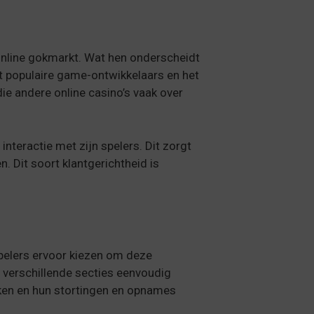
online gokmarkt. Wat hen onderscheidt
t populaire game-ontwikkelaars en het
die andere online casino’s vaak over
nteractie met zijn spelers. Dit zorgt
. Dit soort klantgerichtheid is
p
spelers ervoor kiezen om deze
e verschillende secties eenvoudig
jken en hun stortingen en opnames