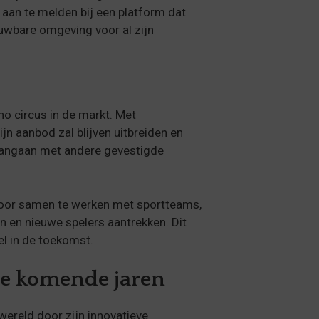
h aan te melden bij een platform dat
ouwbare omgeving voor al zijn
o circus in de markt. Met
jn aanbod zal blijven uitbreiden en
e aangaan met andere gevestigde
 Door samen te werken met sportteams,
n en nieuwe spelers aantrekken. Dit
l in de toekomst.
de komende jaren
wereld door zijn innovatieve