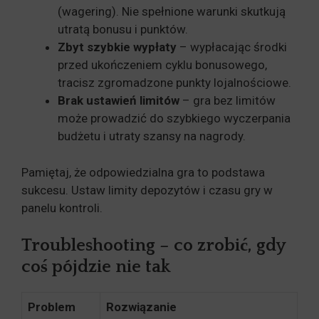
(wagering). Nie spełnione warunki skutkują
utratą bonusu i punktów.
Zbyt szybkie wypłaty
– wypłacając środki
przed ukończeniem cyklu bonusowego,
tracisz zgromadzone punkty lojalnościowe.
Brak ustawień limitów
– gra bez limitów
może prowadzić do szybkiego wyczerpania
budżetu i utraty szansy na nagrody.
Pamiętaj, że odpowiedzialna gra to podstawa
sukcesu. Ustaw limity depozytów i czasu gry w
panelu kontroli.
Troubleshooting – co zrobić, gdy
coś pójdzie nie tak
Problem
Rozwiązanie