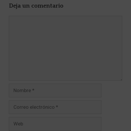
Deja un comentario
Comentario
Nombre
Correo
electrónico
Web