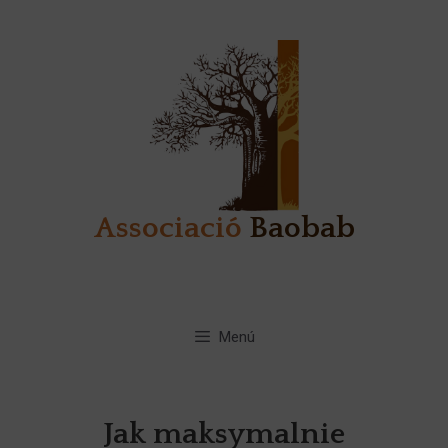
Saltar
al
contenido
Associació
Baobab
Menú
Jak maksymalnie