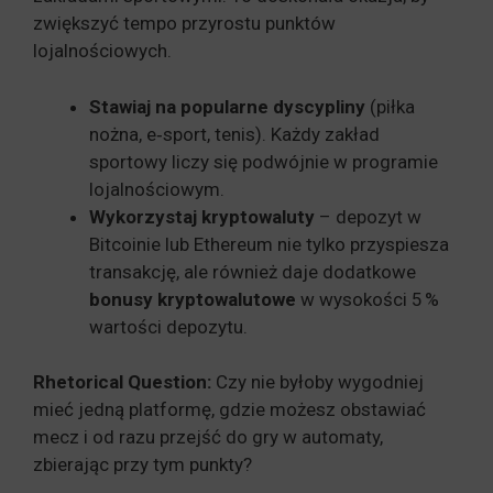
zwiększyć tempo przyrostu punktów
lojalnościowych.
Stawiaj na popularne dyscypliny
(piłka
nożna, e‑sport, tenis). Każdy zakład
sportowy liczy się podwójnie w programie
lojalnościowym.
Wykorzystaj kryptowaluty
– depozyt w
Bitcoinie lub Ethereum nie tylko przyspiesza
transakcję, ale również daje dodatkowe
bonusy kryptowalutowe
w wysokości 5 %
wartości depozytu.
Rhetorical Question:
Czy nie byłoby wygodniej
mieć jedną platformę, gdzie możesz obstawiać
mecz i od razu przejść do gry w automaty,
zbierając przy tym punkty?