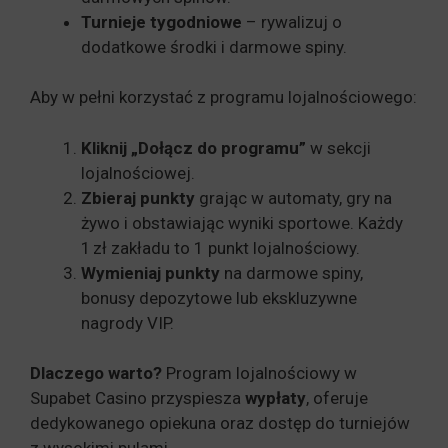
Turnieje tygodniowe
– rywalizuj o
dodatkowe środki i darmowe spiny.
Aby w pełni korzystać z programu lojalnościowego:
Kliknij „Dołącz do programu”
w sekcji
lojalnościowej.
Zbieraj punkty
grając w automaty, gry na
żywo i obstawiając wyniki sportowe. Każdy
1 zł zakładu to 1 punkt lojalnościowy.
Wymieniaj punkty
na darmowe spiny,
bonusy depozytowe lub ekskluzywne
nagrody VIP.
Dlaczego warto?
Program lojalnościowy w
Supabet Casino przyspiesza
wypłaty
, oferuje
dedykowanego opiekuna oraz dostęp do turniejów