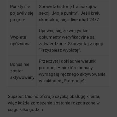
Punkty nie
Sprawdź historię transakcji w
pojawiły się
sekcji „Moje punkty”. Jeśli brak,
po grze
skontaktuj się z
live chat
24/7.
Upewnij się, że wszystkie
Wypłata
dokumenty weryfikacyjne są
opóźniona
zatwierdzone. Skorzystaj z opcji
“Przyspiesz wypłatę”.
Przeczytaj dokładnie warunki
Bonus nie
promocji – niektóre bonusy
został
wymagają ręcznego aktywowania
aktywowany
w zakładce „Promocje”.
Supabet Casino oferuje szybką obsługę klienta,
więc każde zgłoszenie zostanie rozpatrzone w
ciągu kilku godzin.