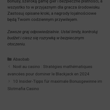
bonusy, szeroką gamę gier i bezpieczne płatności, a
wszystko to w przyjaznym dla gracza środowisku.
Zastosuj opisane kroki, a nagrody lojalnościowe
będą Twoim codziennym przywilejem.
Zawsze graj odpowiedzialnie. Ustal limity, kontroluj
budżet i ciesz się rozrywką w bezpiecznym
otoczeniu.
Categorías
Abaobab
Noël au casino : Stratégies mathématiques
avancées pour dominer le Blackjack en 2024
10 Insider‑Tipps für maximale Bonusgewinne im
Slotmafia Casino