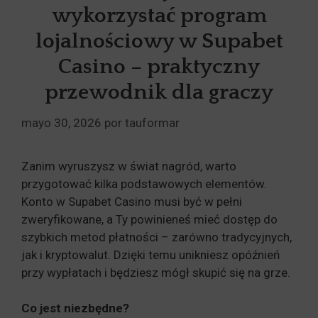
wykorzystać program
lojalnościowy w Supabet
Casino – praktyczny
przewodnik dla graczy
mayo 30, 2026
por
tauformar
Zanim wyruszysz w świat nagród, warto
przygotować kilka podstawowych elementów.
Konto w Supabet Casino musi być w pełni
zweryfikowane, a Ty powinieneś mieć dostęp do
szybkich metod płatności – zarówno tradycyjnych,
jak i kryptowalut. Dzięki temu unikniesz opóźnień
przy wypłatach i będziesz mógł skupić się na grze.
Co jest niezbędne?