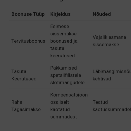
Boonuse Tüüp
Kirjeldus
Nõuded
Esimese
sissemakse
Vajalik esmane
Tervitusboonus
boonused ja
sissemakse
tasuta
keerutused
Pakkumised
Tasuta
Läbimängimisnõ
spetsiifilistele
Keerutused
kehtivad
slotimängudele
Kompensatsioon
Raha
osaliselt
Teatud
Tagasimakse
kaotatud
kaotussummadel
summadest