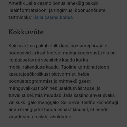
Ametlik Jalla casino bonus lehekülg pakub
lisainformatsiooni ja tingimusi boonusnõuete
täitmiseks:
Jalla casino bonus
.
Kokkuvõte
Kokkuvõttes pakub Jalla kasiino suurepäraseid
boonuseid ja kvaliteetset mängukogemust, mis on
ligipääsetav nii veebilehe kaudu kui ka
mobiilirakenduse kaudu. Taoline kombinatsioon
kasutajasõbralikust platvormist, helde
boonusprogrammist ja mitmekülgsest
mänguvalikust põhineb usaldusväärsusel ja
turvalisusel, mis muudab Jalla kasiino ahvatlevaks
valikuks igale mängijale. Selle kvaliteetne klienditugi
aitab mängijatel tunda ennast kindlalt, et nende
vajadused on alati rahuldatud.