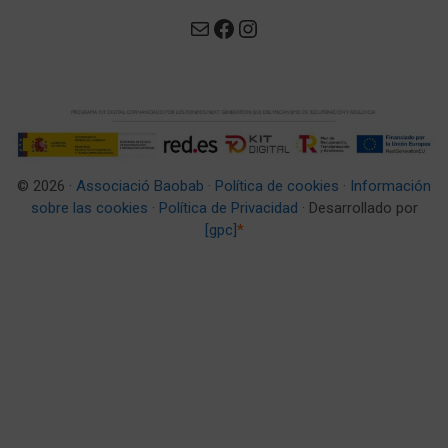
Mail
Facebook
Instagram
© 2026 ·
Associació Baobab
·
Política de cookies
·
Información
sobre las cookies
·
Política de Privacidad
· Desarrollado por
[gpc]
*