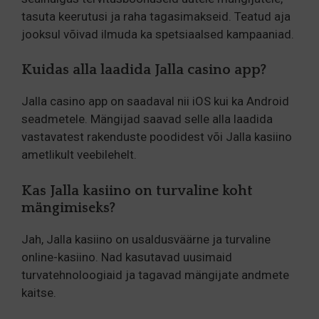
tasuta keerutusi ja raha tagasimakseid. Teatud aja
jooksul võivad ilmuda ka spetsiaalsed kampaaniad.
Kuidas alla laadida Jalla casino app?
Jalla casino app on saadaval nii iOS kui ka Android
seadmetele. Mängijad saavad selle alla laadida
vastavatest rakenduste poodidest või Jalla kasiino
ametlikult veebilehelt.
Kas Jalla kasiino on turvaline koht
mängimiseks?
Jah, Jalla kasiino on usaldusväärne ja turvaline
online-kasiino. Nad kasutavad uusimaid
turvatehnoloogiaid ja tagavad mängijate andmete
kaitse.