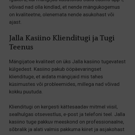
võivad nad olla kindlad, et nende mängukogemus
on kvaliteetne, olenemata nende asukohast või
ajast.
Jalla Kasiino Klienditugi ja Tugi
Teenus
Mängijatoe kvaliteet on üks Jalla kasiino tugevatest
külgedest. Kasiino pakub ööpäevaringset
kliendituge, et aidata mängijaid mis tahes
küsimustes või probleemides, millega nad võivad
kokku puutuda.
Klienditugi on kergesti kättesaadav mitmel viisil,
sealhulgas otsevestlus, e-post ja telefoni teel. Jalla
kasiino tuge pakkuv meeskond on professionaalne,
sõbralik ja alati valmis pakkuma kiiret ja asjakohast