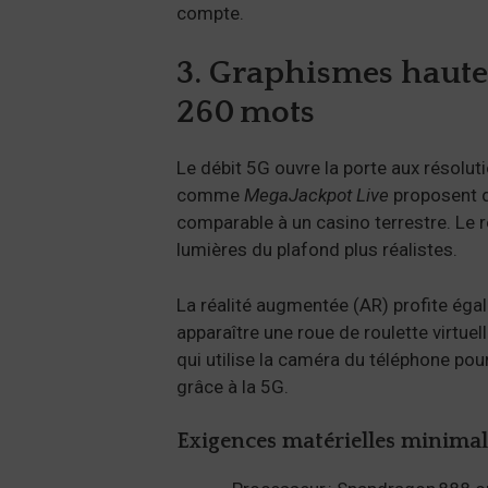
compte.
3. Graphismes haute 
260 mots
Le débit 5G ouvre la porte aux résolu
comme
MegaJackpot Live
proposent d
comparable à un casino terrestre. Le r
lumières du plafond plus réalistes.
La réalité augmentée (AR) profite éga
apparaître une roue de roulette virtue
qui utilise la caméra du téléphone pour
grâce à la 5G.
Exigences matérielles minimal