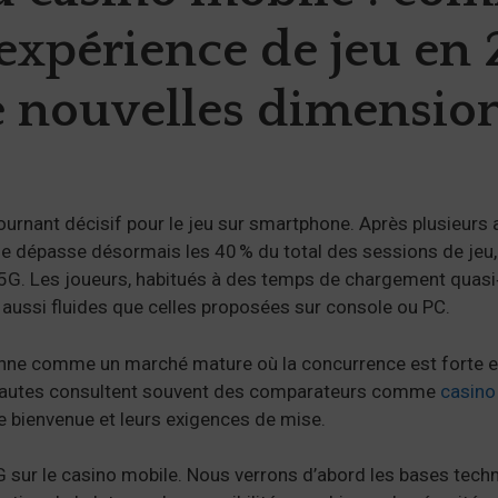
’expérience de jeu en 
de nouvelles dimensio
urnant décisif pour le jeu sur smartphone. Après plusieurs
gne dépasse désormais les 40 % du total des sessions de jeu
 5G. Les joueurs, habitués à des temps de chargement quasi‑
aussi fluides que celles proposées sur console ou PC.
onne comme un marché mature où la concurrence est forte et 
ernautes consultent souvent des comparateurs comme
casino
e bienvenue et leurs exigences de mise.
5G sur le casino mobile. Nous verrons d’abord les bases tech