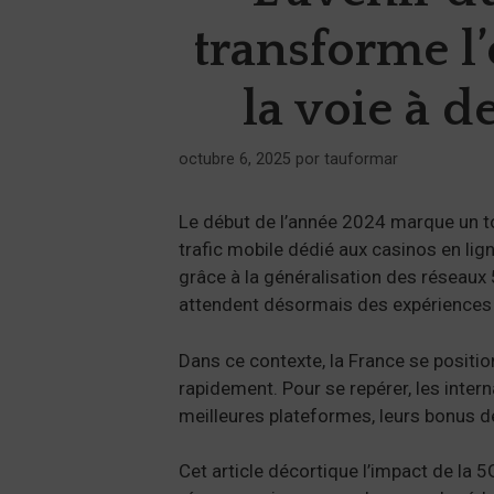
transforme l
la voie à 
octubre 6, 2025
por
tauformar
Le début de l’année 2024 marque un to
trafic mobile dédié aux casinos en li
grâce à la généralisation des réseaux
attendent désormais des expériences 
Dans ce contexte, la France se positi
rapidement. Pour se repérer, les int
meilleures plateformes, leurs bonus d
Cet article décortique l’impact de la 