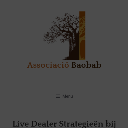
Saltar
al
contenido
Associació
Baobab
Menú
Live Dealer Strategieën bij