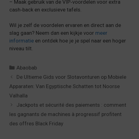
– Maak gebruik van de VIP‑voordelen voor extra
cash‑back en exclusieve tafels.
Wil je zelf de voordelen ervaren en direct aan de
slag gaan? Neem dan een kijkje voor
meer
informatie
en ontdek hoe je je spel naar een hoger
niveau tilt.
Categorías
Abaobab
De Ultieme Gids voor Slotavonturen op Mobiele
Apparaten: Van Egyptische Schatten tot Noorse
Valhalla
Jackpots et sécurité des paiements : comment
les gagnants de machines à progressif profitent
des offres Black Friday