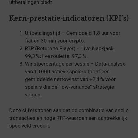
uitbetalingen biedt.
Kern‑prestatie‑indicatoren (KPI’s)
Uitbetalingstijd – Gemiddeld 1,8 uur voor
fiat en 30 min voor crypto.
RTP (Return to Player) – Live blackjack:
99,3 %; live roulette: 97,3 %.
Winstpercentage per sessie – Data‑analyse
van 10 000 actieve spelers toont een
gemiddelde nettowinst van +2,4 % voor
spelers die de “low‑variance” strategie
volgen.
Deze cijfers tonen aan dat de combinatie van snelle
transacties en hoge RTP‑waarden een aantrekkelijk
speelveld creëert.