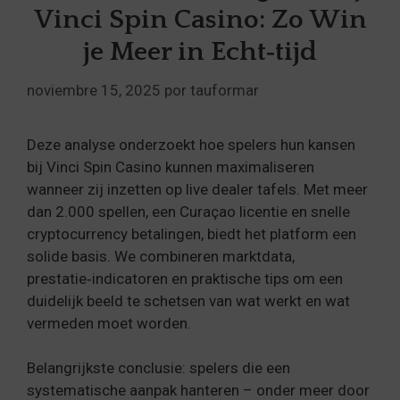
Vinci Spin Casino: Zo Win
je Meer in Echt‑tijd
noviembre 15, 2025
por
tauformar
Deze analyse onderzoekt hoe spelers hun kansen
bij Vinci Spin Casino kunnen maximaliseren
wanneer zij inzetten op live dealer tafels. Met meer
dan 2.000 spellen, een Curaçao licentie en snelle
cryptocurrency betalingen, biedt het platform een
solide basis. We combineren marktdata,
prestatie‑indicatoren en praktische tips om een
duidelijk beeld te schetsen van wat werkt en wat
vermeden moet worden.
Belangrijkste conclusie: spelers die een
systematische aanpak hanteren – onder meer door