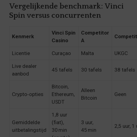
Vergelijkende benchmark: Vinci
Spin versus concurrenten
Vinci Spin
Competitor
Kenmerk
Competit
Casino
A
Licentie
Curaçao
Malta
UKGC
Live dealer
45 tafels
30 tafels
38 tafels
aanbod
Bitcoin,
Alleen
Crypto‑opties
Ethereum,
Geen
Bitcoin
USDT
1,8 uur
Gemiddelde
(fiat),
3 uur,
2,5 uur, 1
uitbetalingstijd
30 min
45 min