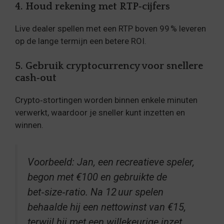
4. Houd rekening met RTP‑cijfers
Live dealer spellen met een RTP boven 99 % leveren
op de lange termijn een betere ROI.
5. Gebruik cryptocurrency voor snellere
cash‑out
Crypto‑stortingen worden binnen enkele minuten
verwerkt, waardoor je sneller kunt inzetten en
winnen.
Voorbeeld: Jan, een recreatieve speler,
begon met €100 en gebruikte de
bet‑size‑ratio. Na 12 uur spelen
behaalde hij een nettowinst van €15,
terwijl hij met een willekeurige inzet