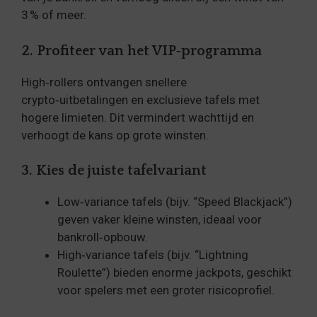
3 % of meer.
2. Profiteer van het VIP‑programma
High‑rollers ontvangen snellere
crypto‑uitbetalingen en exclusieve tafels met
hogere limieten. Dit vermindert wachttijd en
verhoogt de kans op grote winsten.
3. Kies de juiste tafelvariant
Low‑variance tafels (bijv. “Speed Blackjack”)
geven vaker kleine winsten, ideaal voor
bankroll‑opbouw.
High‑variance tafels (bijv. “Lightning
Roulette”) bieden enorme jackpots, geschikt
voor spelers met een groter risicoprofiel.