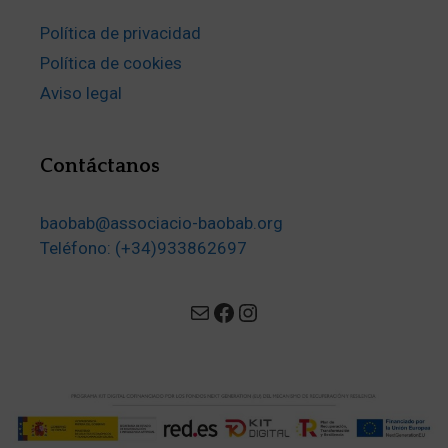
Política de privacidad
Política de cookies
Aviso legal
Contáctanos
baobab@associacio-baobab.org
Teléfono: (+34)933862697
Mail
Facebook
Instagram