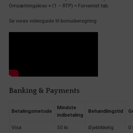
Omsætningskrav × (1 – RTP) = Forventet tab.
Se vores videoguide til bonusberegning:
Banking & Payments
Mindste
Betalingsmetode
Behandlingstid
G
indbetaling
Visa
50 kr.
Øjeblikkelig
0 