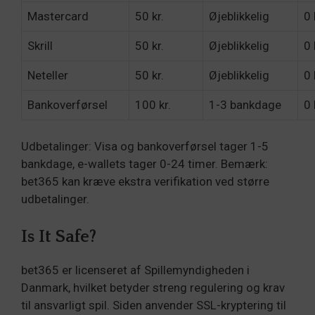
Mastercard
50 kr.
Øjeblikkelig
0 
Skrill
50 kr.
Øjeblikkelig
0 
Neteller
50 kr.
Øjeblikkelig
0 
Bankoverførsel
100 kr.
1-3 bankdage
0 
Udbetalinger: Visa og bankoverførsel tager 1-5
bankdage, e-wallets tager 0-24 timer. Bemærk:
bet365 kan kræve ekstra verifikation ved større
udbetalinger.
Is It Safe?
bet365 er licenseret af Spillemyndigheden i
Danmark, hvilket betyder streng regulering og krav
til ansvarligt spil. Siden anvender SSL-kryptering til