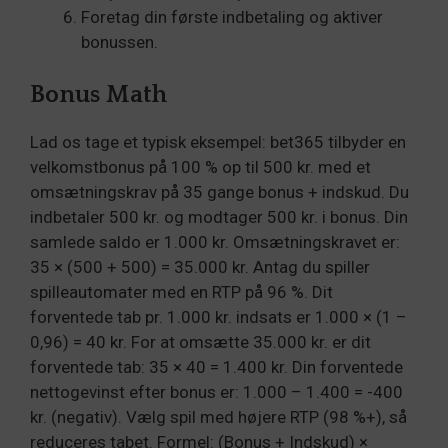
Foretag din første indbetaling og aktiver
bonussen.
Bonus Math
Lad os tage et typisk eksempel: bet365 tilbyder en
velkomstbonus på 100 % op til 500 kr. med et
omsætningskrav på 35 gange bonus + indskud. Du
indbetaler 500 kr. og modtager 500 kr. i bonus. Din
samlede saldo er 1.000 kr. Omsætningskravet er:
35 × (500 + 500) = 35.000 kr. Antag du spiller
spilleautomater med en RTP på 96 %. Dit
forventede tab pr. 1.000 kr. indsats er 1.000 × (1 –
0,96) = 40 kr. For at omsætte 35.000 kr. er dit
forventede tab: 35 × 40 = 1.400 kr. Din forventede
nettogevinst efter bonus er: 1.000 – 1.400 = -400
kr. (negativ). Vælg spil med højere RTP (98 %+), så
reduceres tabet. Formel: (Bonus + Indskud) ×