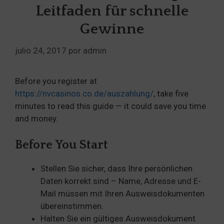
Leitfaden für schnelle
Gewinne
julio 24, 2017
por
admin
Before you register at
https://nvcasinos.co.de/auszahlung/
, take five
minutes to read this guide — it could save you time
and money.
Before You Start
Stellen Sie sicher, dass Ihre persönlichen
Daten korrekt sind – Name, Adresse und E-
Mail müssen mit Ihren Ausweisdokumenten
übereinstimmen.
Halten Sie ein gültiges Ausweisdokument