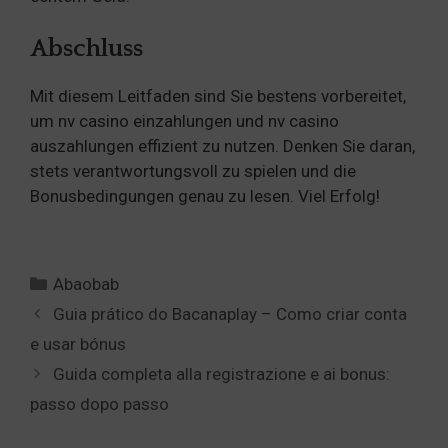
Abschluss
Mit diesem Leitfaden sind Sie bestens vorbereitet,
um nv casino einzahlungen und nv casino
auszahlungen effizient zu nutzen. Denken Sie daran,
stets verantwortungsvoll zu spielen und die
Bonusbedingungen genau zu lesen. Viel Erfolg!
Categorías
Abaobab
Guia prático do Bacanaplay – Como criar conta
e usar bónus
Guida completa alla registrazione e ai bonus:
passo dopo passo