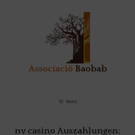
Saltar
al
contenido
Associació
Baobab
Menú
nv casino Auszahlungen: