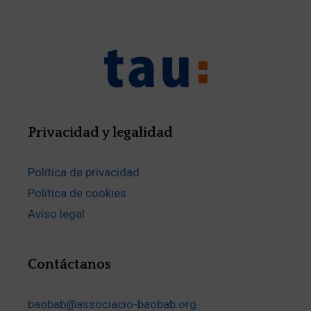
Privacidad y legalidad
Política de privacidad
Política de cookies
Aviso legal
Contáctanos
baobab@associacio-baobab.org