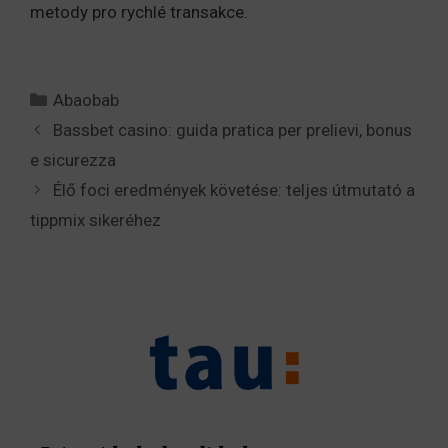
metody pro rychlé transakce.
Categorías
Abaobab
Bassbet casino: guida pratica per prelievi, bonus
e sicurezza
Élő foci eredmények követése: teljes útmutató a
tippmix sikeréhez