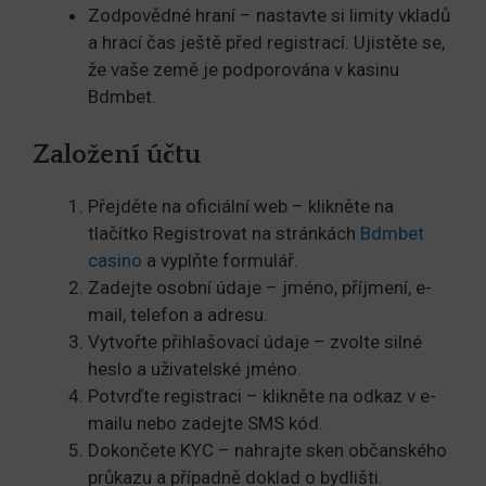
Zodpovědné hraní – nastavte si limity vkladů
a hrací čas ještě před registrací. Ujistěte se,
že vaše země je podporována v kasinu
Bdmbet.
Založení účtu
Přejděte na oficiální web – klikněte na
tlačítko Registrovat na stránkách
Bdmbet
casino
a vyplňte formulář.
Zadejte osobní údaje – jméno, příjmení, e-
mail, telefon a adresu.
Vytvořte přihlašovací údaje – zvolte silné
heslo a uživatelské jméno.
Potvrďte registraci – klikněte na odkaz v e-
mailu nebo zadejte SMS kód.
Dokončete KYC – nahrajte sken občanského
průkazu a případně doklad o bydlišti.