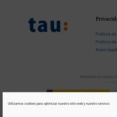
Privacid
Política de
Política d
Aviso legal
Utilizamos cookies para optimizar nuestro sitio web y nuestro servicio.
© 2026 ·
Associació Baobab
·