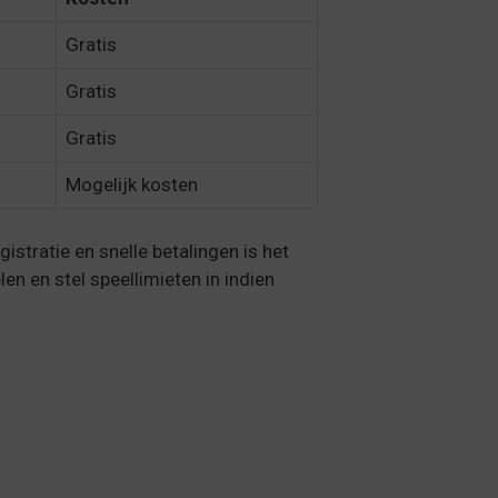
Gratis
Gratis
Gratis
Mogelijk kosten
stratie en snelle betalingen is het
n en stel speellimieten in indien