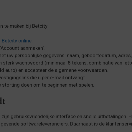
 te maken bij Betcity:
n
Betcity online
.
f ‘Account aanmaken’.
n met uw persoonlijke gegevens: naam, geboortedatum, adres
 sterk wachtwoord (minimaal 8 tekens, combinatie van letter
eld euro) en accepteer de algemene voorwaarden.
vestigingslink die u per e-mail ontvangt.
e storting doen om te beginnen met spelen.
dt
zijn gebruiksvriendelijke interface en snelle uitbetalingen. 
gevende softwareleveranciers. Daarnaast is de klantenservic