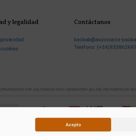
ad y legalidad
Contáctanos
 privacidad
baobab@associacio-baoba
Teléfono: (+34)93386269
e cookies
Acepto
Política de cookies
·
Información sobre las cookies
·
Política de Priv