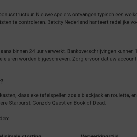
 bonusstructuur. Nieuwe spelers ontvangen typisch een wel
isten te controleren. Betcity Nederland hanteert redelijke v
gaans binnen 24 uur verwerkt. Bankoverschrijvingen kunnen 1
nkele uren worden bijgeschreven. Zorg ervoor dat uw account 
r?
ten, klassieke tafelspellen zoals blackjack en roulette, en
ndere Starburst, Gonzo’s Quest en Book of Dead.
eden:
Minimale storting
Verwerkingstijd