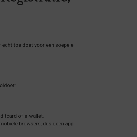
er echt toe doet voor een soepele
oldoet:
itcard of e-wallet.
r mobiele browsers, dus geen app