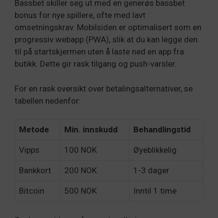
Bassbet skiller seg ut med en generøs bassbet
bonus for nye spillere, ofte med lavt
omsetningskrav. Mobilsiden er optimalisert som en
progressiv webapp (PWA), slik at du kan legge den
til på startskjermen uten å laste ned en app fra
butikk. Dette gir rask tilgang og push-varsler.
For en rask oversikt over betalingsalternativer, se
tabellen nedenfor:
Metode
Min. innskudd
Behandlingstid
Vipps
100 NOK
Øyeblikkelig
Bankkort
200 NOK
1-3 dager
Bitcoin
500 NOK
Inntil 1 time