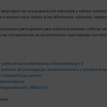
 largo plazo es una preparación adecuada y valiosa suminist
 a nuevos retos debido a las diferencias culturales, legales
stituciones participantes para adultos pretenden calificar se
o las competencias de los profesores que trabajan con inmi
olitisch-kulturelle Bildung in Brandenburg e.V.
a – Instituto de Investigação, Desenvolvimento e Estudos Av
u ir konsultaciju centras“
nalentwicklung
ndsgesellschaft (BBAG) e.V.
ation