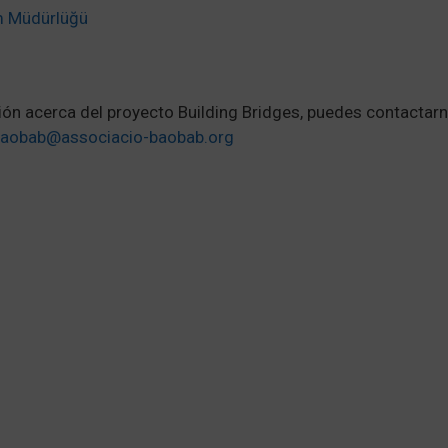
tim Müdürlüğü
ón acerca del proyecto Building Bridges, puedes contactar
aobab@associacio-baobab.org