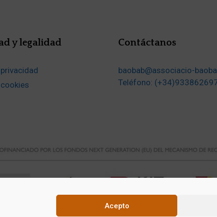
ad y legalidad
Contáctanos
 privacidad
baobab@associacio-baoba
Teléfono: (+34)93386269
e cookies
Acepto