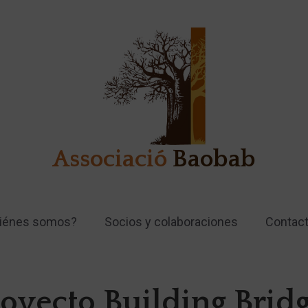
Associació
Baobab
iénes somos?
Socios y colaboraciones
Contac
oyecto Building Brid