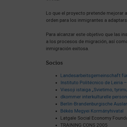
Lo que el proyecto pretende mejorar a
orden para los inmigrantes a adaptarse
Para alcanzar este objetivo que las in
a los procesos de migración, así com
inmigración exitosa.
Socios
Landesarbeitsgemeinschaft für p
Instituto Politécnico de Leiri
Viesoji istaiga „Svietimo, tyrim
dkommer interkulturelle perso
Berlin-Brandenburgische Ausla
Békés Megyei Kormányhivatal
Latgale Social Economy Found
TRAINING CONS 2005