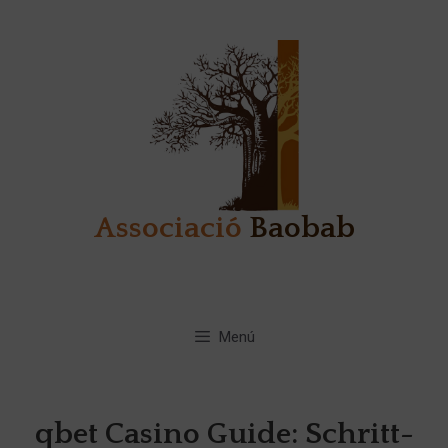
Saltar
al
contenido
Associació
Baobab
Menú
qbet Casino Guide: Schritt-