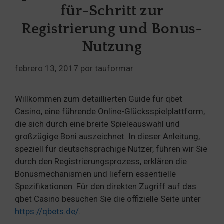
für-Schritt zur
Registrierung und Bonus-
Nutzung
febrero 13, 2017
por
tauformar
Willkommen zum detaillierten Guide für qbet
Casino, eine führende Online-Glücksspielplattform,
die sich durch eine breite Spieleauswahl und
großzügige Boni auszeichnet. In dieser Anleitung,
speziell für deutschsprachige Nutzer, führen wir Sie
durch den Registrierungsprozess, erklären die
Bonusmechanismen und liefern essentielle
Spezifikationen. Für den direkten Zugriff auf das
qbet Casino besuchen Sie die offizielle Seite unter
https://qbets.de/
.