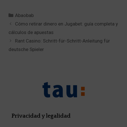
Categorías
Abaobab
Cómo retirar dinero en Jugabet: guía completa y
cálculos de apuestas
Rant Casino: Schritt-für-Schritt-Anleitung für
deutsche Spieler
Privacidad y legalidad