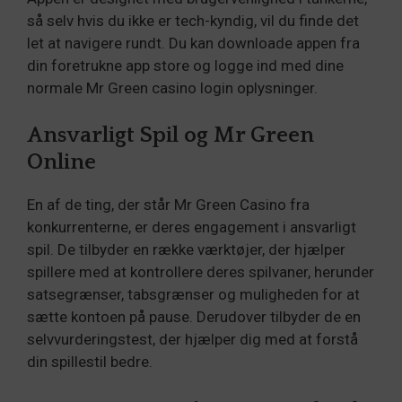
så selv hvis du ikke er tech-kyndig, vil du finde det
let at navigere rundt. Du kan downloade appen fra
din foretrukne app store og logge ind med dine
normale Mr Green casino login oplysninger.
Ansvarligt Spil og Mr Green
Online
En af de ting, der står Mr Green Casino fra
konkurrenterne, er deres engagement i ansvarligt
spil. De tilbyder en række værktøjer, der hjælper
spillere med at kontrollere deres spilvaner, herunder
satsegrænser, tabsgrænser og muligheden for at
sætte kontoen på pause. Derudover tilbyder de en
selvvurderingstest, der hjælper dig med at forstå
din spillestil bedre.