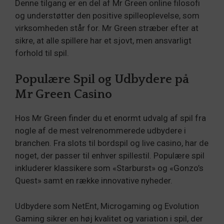
Denne tilgang er en del af Mr Green online filosofi
og understøtter den positive spilleoplevelse, som
virksomheden står for. Mr Green stræber efter at
sikre, at alle spillere har et sjovt, men ansvarligt
forhold til spil.
Populære Spil og Udbydere på
Mr Green Casino
Hos Mr Green finder du et enormt udvalg af spil fra
nogle af de mest velrenommerede udbydere i
branchen. Fra slots til bordspil og live casino, har de
noget, der passer til enhver spillestil. Populære spil
inkluderer klassikere som «Starburst» og «Gonzo’s
Quest» samt en række innovative nyheder.
Udbydere som NetEnt, Microgaming og Evolution
Gaming sikrer en høj kvalitet og variation i spil, der