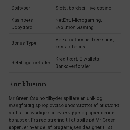
Spiltyper
Slots, bordspil, live casino
Kasinoets
NetEnt, Microgaming,
Udbydere
Evolution Gaming
Velkomstbonus, free spins,
Bonus Type
kontantbonus
Kreditkort, E-wallets,
Betalingsmetoder
Bankoverførsler
Konklusion
Mr Green Casino tilbyder spillere en unik og
mangfoldig spiloplevelse understøttet af et stærkt
sæt af ansvarlige spilleværktøjer og spændende
bonusser. Fra registrering til at spille på Mr Green
appen, er hver del af brugerrejsen designet til at