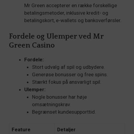
Mr Green accepterer en række forskellige
betalingsmetoder, inklusive kredit- og
betalingskort, e-wallets og bankoverførsler.
Fordele og Ulemper ved Mr
Green Casino
Fordele:
Stort udvalg af spil og udbydere.
Generøse bonusser og free spins.
Stærkt fokus på ansvarligt spil.
Ulemper:
Nogle bonusser har høje
omsætningskrav.
Begrænset kundesupporttid.
Feature
Detaljer