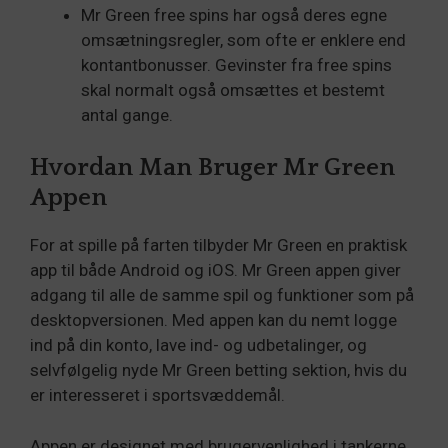
Mr Green free spins har også deres egne
omsætningsregler, som ofte er enklere end
kontantbonusser. Gevinster fra free spins
skal normalt også omsættes et bestemt
antal gange.
Hvordan Man Bruger Mr Green
Appen
For at spille på farten tilbyder Mr Green en praktisk
app til både Android og iOS. Mr Green appen giver
adgang til alle de samme spil og funktioner som på
desktopversionen. Med appen kan du nemt logge
ind på din konto, lave ind- og udbetalinger, og
selvfølgelig nyde Mr Green betting sektion, hvis du
er interesseret i sportsvæddemål.
Appen er designet med brugervenlighed i tankerne,