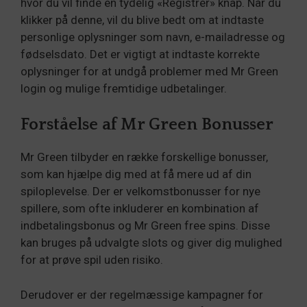
hvor du vil finde en tydelig «Registrér» knap. Når du
klikker på denne, vil du blive bedt om at indtaste
personlige oplysninger som navn, e-mailadresse og
fødselsdato. Det er vigtigt at indtaste korrekte
oplysninger for at undgå problemer med Mr Green
login og mulige fremtidige udbetalinger.
Forståelse af Mr Green Bonusser
Mr Green tilbyder en række forskellige bonusser,
som kan hjælpe dig med at få mere ud af din
spiloplevelse. Der er velkomstbonusser for nye
spillere, som ofte inkluderer en kombination af
indbetalingsbonus og Mr Green free spins. Disse
kan bruges på udvalgte slots og giver dig mulighed
for at prøve spil uden risiko.
Derudover er der regelmæssige kampagner for