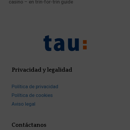
casino – en trin-for-trin guide
Privacidad y legalidad
Política de privacidad
Política de cookies
Aviso legal
Contáctanos