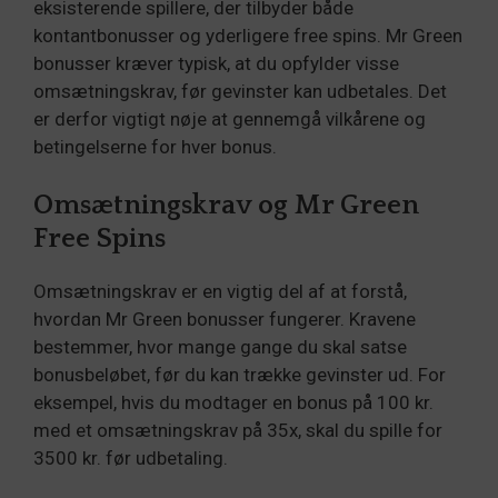
eksisterende spillere, der tilbyder både
kontantbonusser og yderligere free spins. Mr Green
bonusser kræver typisk, at du opfylder visse
omsætningskrav, før gevinster kan udbetales. Det
er derfor vigtigt nøje at gennemgå vilkårene og
betingelserne for hver bonus.
Omsætningskrav og Mr Green
Free Spins
Omsætningskrav er en vigtig del af at forstå,
hvordan Mr Green bonusser fungerer. Kravene
bestemmer, hvor mange gange du skal satse
bonusbeløbet, før du kan trække gevinster ud. For
eksempel, hvis du modtager en bonus på 100 kr.
med et omsætningskrav på 35x, skal du spille for
3500 kr. før udbetaling.