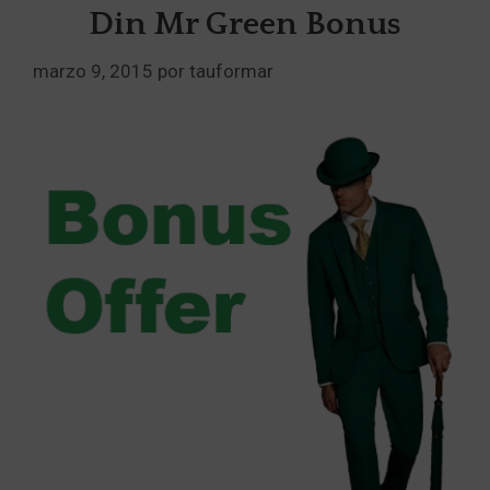
Din Mr Green Bonus
marzo 9, 2015
por
tauformar