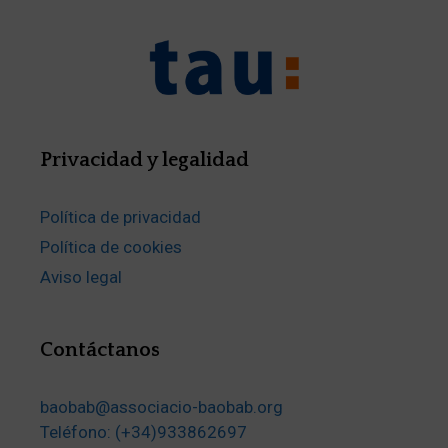
Privacidad y legalidad
Política de privacidad
Política de cookies
Aviso legal
Contáctanos
baobab@associacio-baobab.org
Teléfono: (+34)933862697