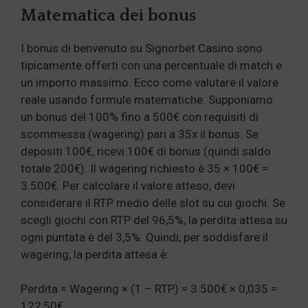
Matematica dei bonus
I bonus di benvenuto su Signorbet Casino sono
tipicamente offerti con una percentuale di match e
un importo massimo. Ecco come valutare il valore
reale usando formule matematiche. Supponiamo
un bonus del 100% fino a 500€ con requisiti di
scommessa (wagering) pari a 35x il bonus. Se
depositi 100€, ricevi 100€ di bonus (quindi saldo
totale 200€). Il wagering richiesto è 35 × 100€ =
3.500€. Per calcolare il valore atteso, devi
considerare il RTP medio delle slot su cui giochi. Se
scegli giochi con RTP del 96,5%, la perdita attesa su
ogni puntata è del 3,5%. Quindi, per soddisfare il
wagering, la perdita attesa è:
Perdita = Wagering × (1 – RTP) = 3.500€ × 0,035 =
122,50€.