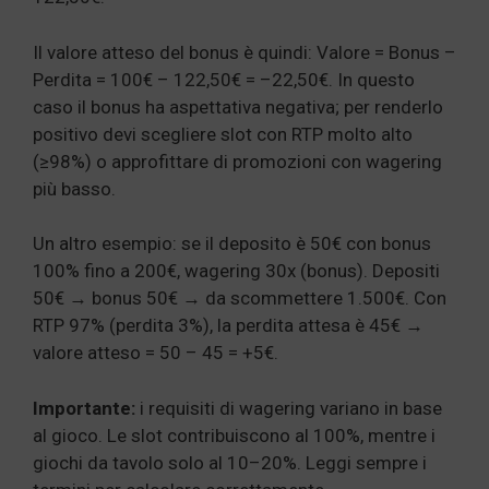
Il valore atteso del bonus è quindi: Valore = Bonus –
Perdita = 100€ – 122,50€ = –22,50€. In questo
caso il bonus ha aspettativa negativa; per renderlo
positivo devi scegliere slot con RTP molto alto
(≥98%) o approfittare di promozioni con wagering
più basso.
Un altro esempio: se il deposito è 50€ con bonus
100% fino a 200€, wagering 30x (bonus). Depositi
50€ → bonus 50€ → da scommettere 1.500€. Con
RTP 97% (perdita 3%), la perdita attesa è 45€ →
valore atteso = 50 – 45 = +5€.
Importante:
i requisiti di wagering variano in base
al gioco. Le slot contribuiscono al 100%, mentre i
giochi da tavolo solo al 10–20%. Leggi sempre i