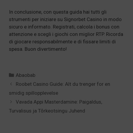
In conclusione, con questa guida hai tutti gli
strumenti per iniziare su Signorbet Casino in modo
sicuro e informato. Registrati, calcola i bonus con
attenzione e scegli i giochi con miglior RTP. Ricorda
di giocare responsabilmente e di fissare limiti di
spesa. Buon divertimento!
Categorías
Abaobab
Roobet Casino Guide: Alt du trenger for en
smidig spillopplevelse
Vavada Appi Masterdamine: Paigaldus,
Turvalisus ja Tõrkeotsingu Juhend