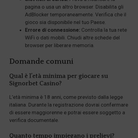
pagina o usa un altro browser. Disabilita gli
AdBlocker temporaneamente. Verifica che il
gioco sia disponibile nel tuo Paese.
Errore di connessione:
Controlla la tua rete
WiFi o dati mobili. Chiudi altre schede del
browser per liberare memoria.
Domande comuni
Qual è l’età minima per giocare su
Signorbet Casino?
L’età minima è 18 anni, come previsto dalla legge
italiana. Durante la registrazione dovrai confermare
di essere maggiorenne e potrai essere soggetto a
verifica documentale.
Quanto tempo impiegano i prelievi?