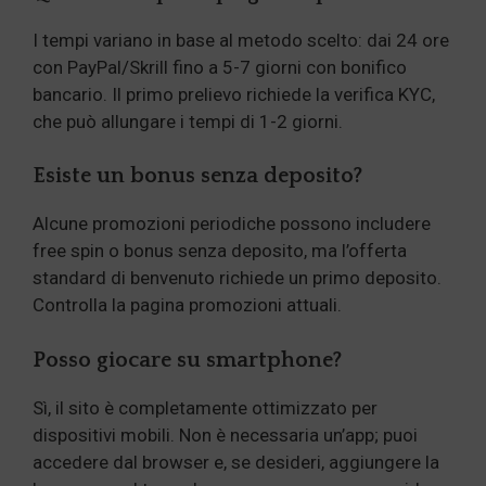
I tempi variano in base al metodo scelto: dai 24 ore
con PayPal/Skrill fino a 5-7 giorni con bonifico
bancario. Il primo prelievo richiede la verifica KYC,
che può allungare i tempi di 1-2 giorni.
Esiste un bonus senza deposito?
Alcune promozioni periodiche possono includere
free spin o bonus senza deposito, ma l’offerta
standard di benvenuto richiede un primo deposito.
Controlla la pagina promozioni attuali.
Posso giocare su smartphone?
Sì, il sito è completamente ottimizzato per
dispositivi mobili. Non è necessaria un’app; puoi
accedere dal browser e, se desideri, aggiungere la