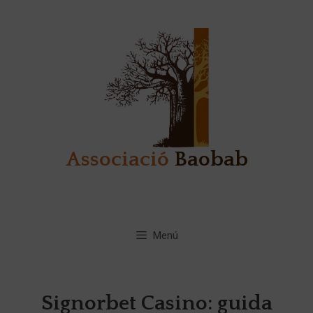
Saltar
al
contenido
Associació
Baobab
Menú
Signorbet Casino: guida