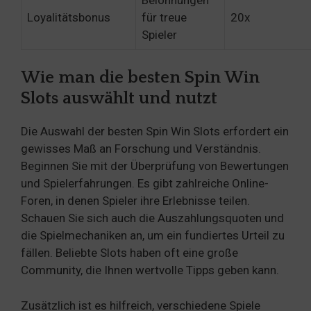
Loyalitätsbonus
für treue
20x
Spieler
Wie man die besten Spin Win
Slots auswählt und nutzt
Die Auswahl der besten Spin Win Slots erfordert ein
gewisses Maß an Forschung und Verständnis.
Beginnen Sie mit der Überprüfung von Bewertungen
und Spielerfahrungen. Es gibt zahlreiche Online-
Foren, in denen Spieler ihre Erlebnisse teilen.
Schauen Sie sich auch die Auszahlungsquoten und
die Spielmechaniken an, um ein fundiertes Urteil zu
fällen. Beliebte Slots haben oft eine große
Community, die Ihnen wertvolle Tipps geben kann.
Zusätzlich ist es hilfreich, verschiedene Spiele