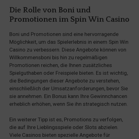
Die Rolle von Boni und
Promotionen im Spin Win Casino
Boni und Promotionen sind eine hervorragende
Möglichkeit, um das Spielerlebnis in einem Spin Win
Casino zu verbessern. Diese Angebote können von
Willkommensboni bis hin zu regelmäßigen
Promotionen reichen, die Ihnen zusätzliches
Spielguthaben oder Freispiele bieten. Es ist wichtig,
die Bedingungen dieser Angebote zu verstehen,
einschließlich der Umsatzanforderungen, bevor Sie
sie annehmen. Ein Bonus kann Ihre Gewinnchancen
erheblich erhöhen, wenn Sie ihn strategisch nutzen.
Ein weiterer Tipp ist es, Promotions zu verfolgen,
die auf Ihre Lieblingsspiele oder Slots abzielen.
Viele Casinos bieten spezielle Angebote für