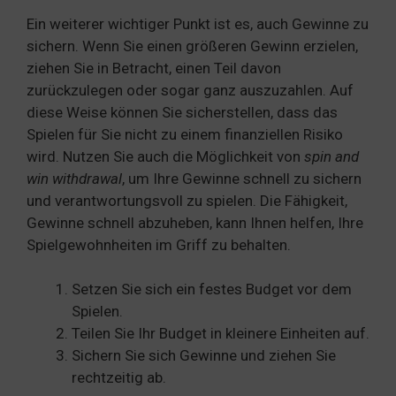
Ein weiterer wichtiger Punkt ist es, auch Gewinne zu
sichern. Wenn Sie einen größeren Gewinn erzielen,
ziehen Sie in Betracht, einen Teil davon
zurückzulegen oder sogar ganz auszuzahlen. Auf
diese Weise können Sie sicherstellen, dass das
Spielen für Sie nicht zu einem finanziellen Risiko
wird. Nutzen Sie auch die Möglichkeit von
spin and
win withdrawal
, um Ihre Gewinne schnell zu sichern
und verantwortungsvoll zu spielen. Die Fähigkeit,
Gewinne schnell abzuheben, kann Ihnen helfen, Ihre
Spielgewohnheiten im Griff zu behalten.
Setzen Sie sich ein festes Budget vor dem
Spielen.
Teilen Sie Ihr Budget in kleinere Einheiten auf.
Sichern Sie sich Gewinne und ziehen Sie
rechtzeitig ab.