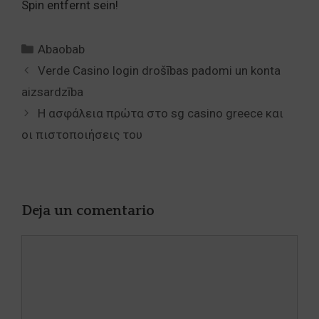
Spin entfernt sein!
Categorías
Abaobab
Verde Casino login drošības padomi un konta
aizsardzība
Η ασφάλεια πρώτα στο sg casino greece και
οι πιστοποιήσεις του
Deja un comentario
Comentario