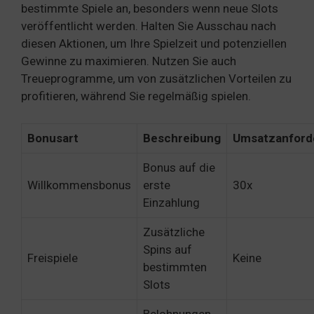
bestimmte Spiele an, besonders wenn neue Slots
veröffentlicht werden. Halten Sie Ausschau nach
diesen Aktionen, um Ihre Spielzeit und potenziellen
Gewinne zu maximieren. Nutzen Sie auch
Treueprogramme, um von zusätzlichen Vorteilen zu
profitieren, während Sie regelmäßig spielen.
Bonusart
Beschreibung
Umsatzanford
Bonus auf die
Willkommensbonus
erste
30x
Einzahlung
Zusätzliche
Spins auf
Freispiele
Keine
bestimmten
Slots
Belohnungen