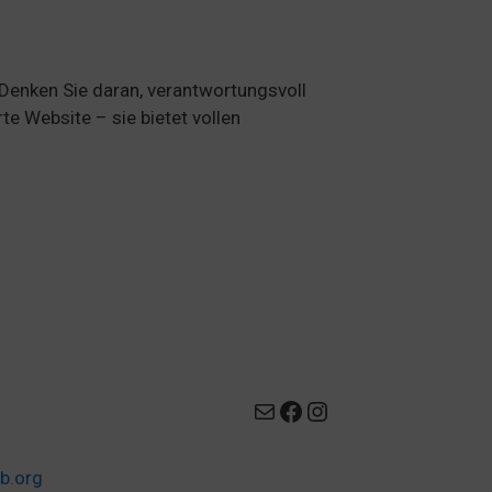
 Denken Sie daran, verantwortungsvoll
te Website – sie bietet vollen
Mail
Facebook
Instagram
b.org