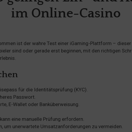
im Online-Casino
ommen ist der wahre Test einer iGaming-Plattform – dieser L
pieler sind oder gerade erst beginnen, mit den richtigen Sch
rlebnis.
uchen
isepass für die Identitätsprüfung (KYC).
cheres Passwort.
arte, E-Wallet oder Banküberweisung.
kann eine manuelle Prüfung erfordern.
n, um unerwartete Umsatzanforderungen zu vermeiden.