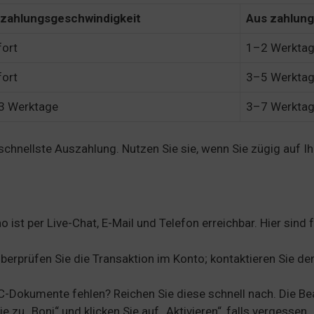
nzahlungsgeschwindigkeit
Aus zahlung
fort
1–2 Werkta
fort
3–5 Werkta
3 Werktage
3–7 Werkta
e schnellste Auszahlung. Nutzen Sie sie, wenn Sie zügig auf 
ist per Live-Chat, E-Mail und Telefon erreichbar. Hier sind 
berprüfen Sie die Transaktion im Konto; kontaktieren Sie den
-Dokumente fehlen? Reichen Sie diese schnell nach. Die Bea
 zu „Boni“ und klicken Sie auf „Aktivieren“, falls vergessen.