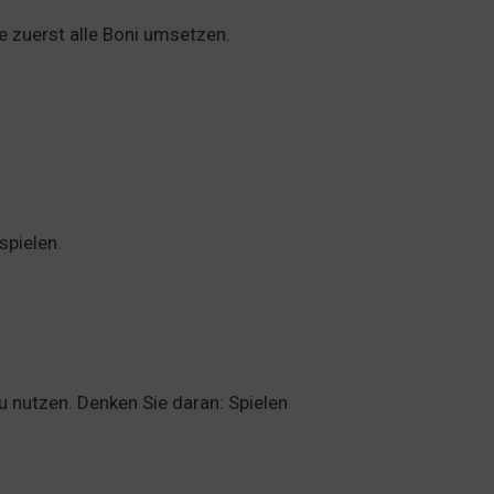
e zuerst alle Boni umsetzen.
spielen.
u nutzen. Denken Sie daran: Spielen