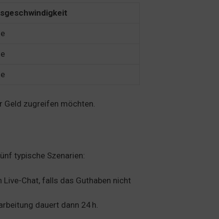
sgeschwindigkeit
ge
ge
ge
Ihr Geld zugreifen möchten.
fünf typische Szenarien:
 Live-Chat, falls das Guthaben nicht
rbeitung dauert dann 24 h.