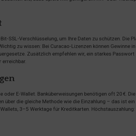
t
it-SSL-Verschlüsselung, um Ihre Daten zu schützen. Die Pla
. Wichtig zu wissen: Bei Curacao-Lizenzen können Gewinne in
euergesetze. Zusätzlich empfehlen wir, ein starkes Passwort 
 erreichbar.
ngen
te oder E-Wallet. Banküberweisungen benötigen oft 20 €. Di
n über die gleiche Methode wie die Einzahlung – das ist ei
Wallets, 3–5 Werktage für Kreditkarten. Höchstauszahlung: 