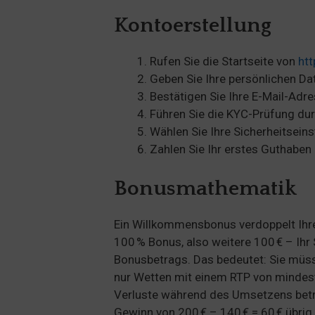
Kontoerstellung
Rufen Sie die Startseite von
htt
Geben Sie Ihre persönlichen D
Bestätigen Sie Ihre E-Mail-Adres
Führen Sie die KYC-Prüfung du
Wählen Sie Ihre Sicherheitseins
Zahlen Sie Ihr erstes Guthaben 
Bonusmathematik
Ein Willkommensbonus verdoppelt Ihre 
100 % Bonus, also weitere 100 € – Ihr
Bonusbetrags. Das bedeutet: Sie müss
nur Wetten mit einem RTP von mindest
Verluste während des Umsetzens betrag
Gewinn von 200 € – 140 € = 60 € übrig