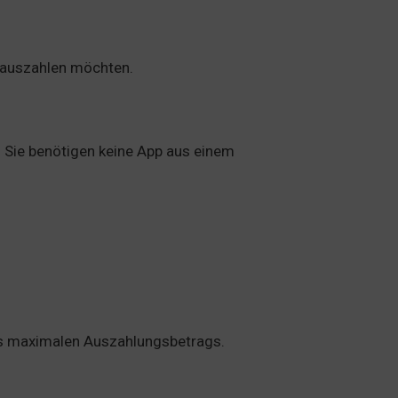
t auszahlen möchten.
. Sie benötigen keine App aus einem
es maximalen Auszahlungsbetrags.