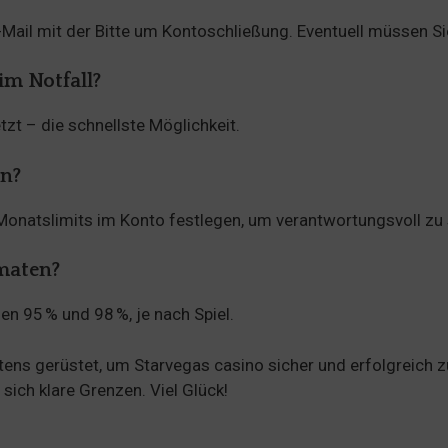
E-Mail mit der Bitte um Kontoschließung. Eventuell müssen Si
im Notfall?
tzt – die schnellste Möglichkeit.
en?
Monatslimits im Konto festlegen, um verantwortungsvoll zu 
omaten?
en 95 % und 98 %, je nach Spiel.
tens gerüstet, um Starvegas casino sicher und erfolgreich z
sich klare Grenzen. Viel Glück!