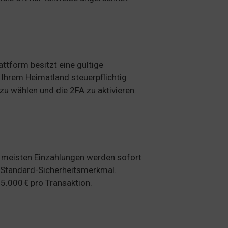
ttform besitzt eine gültige
 Ihrem Heimatland steuerpflichtig
zu wählen und die 2FA zu aktivieren.
e meisten Einzahlungen werden sofort
n Standard-Sicherheitsmerkmal.
5.000 € pro Transaktion.