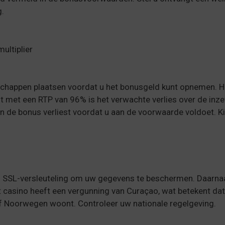
g.
ultiplier
happen plaatsen voordat u het bonusgeld kunt opnemen. H
ast met een RTP van 96% is het verwachte verlies over de inze
n de bonus verliest voordat u aan de voorwaarde voldoet. K
n SSL-versleuteling om uw gegevens te beschermen. Daarnaa
et casino heeft een vergunning van Curaçao, wat betekent da
 of Noorwegen woont. Controleer uw nationale regelgeving.