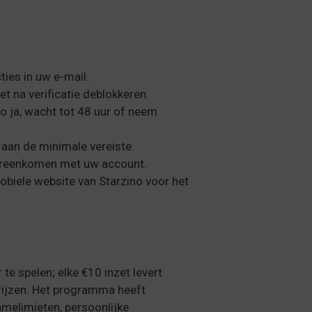
ties in uw e-mail.
t na verificatie deblokkeren.
o ja, wacht tot 48 uur of neem
 aan de minimale vereiste.
ereenkomen met uw account.
biele website van Starzino voor het
e spelen; elke €10 inzet levert
rijzen. Het programma heeft
melimieten, persoonlijke