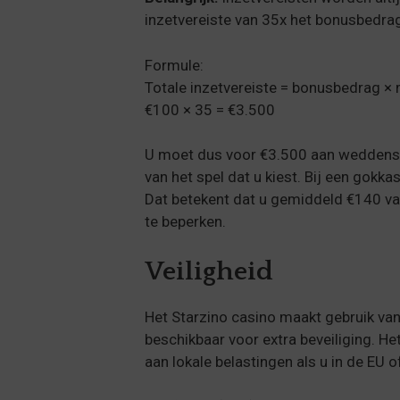
inzetvereiste van 35x het bonusbedra
Formule:
Totale inzetvereiste = bonusbedrag × m
€100 × 35 = €3.500
U moet dus voor €3.500 aan weddensc
van het spel dat u kiest. Bij een gokk
Dat betekent dat u gemiddeld €140 va
te beperken.
Veiligheid
Het Starzino casino maakt gebruik va
beschikbaar voor extra beveiliging. H
aan lokale belastingen als u in de EU