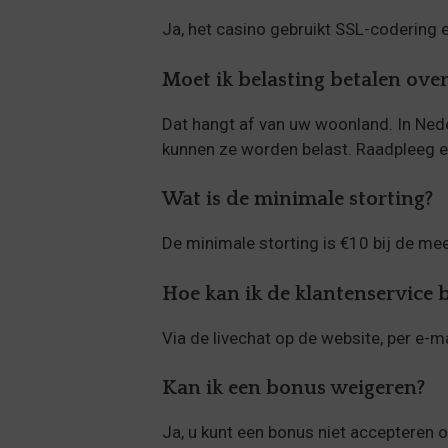
Ja, het casino gebruikt SSL-codering 
Moet ik belasting betalen ove
Dat hangt af van uw woonland. In Nede
kunnen ze worden belast. Raadpleeg e
Wat is de minimale storting?
De minimale storting is €10 bij de m
Hoe kan ik de klantenservice 
Via de livechat op de website, per e-ma
Kan ik een bonus weigeren?
Ja, u kunt een bonus niet accepteren 