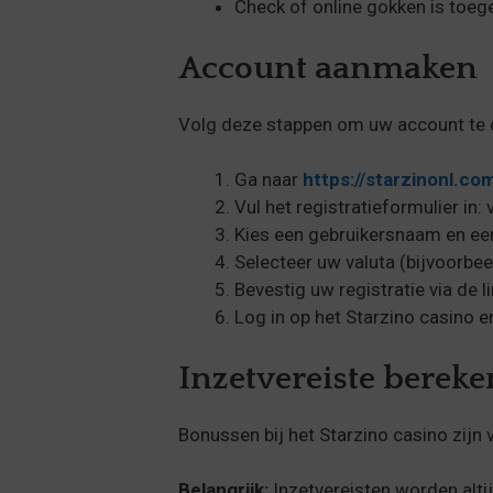
Check of online gokken is toege
Account aanmaken
Volg deze stappen om uw account te 
Ga naar
https://starzinonl.com
Vul het registratieformulier i
Kies een gebruikersnaam en ee
Selecteer uw valuta (bijvoorbe
Bevestig uw registratie via de l
Log in op het Starzino casino en
Inzetvereiste berek
Bonussen bij het Starzino casino zijn
Belangrijk:
Inzetvereisten worden alt