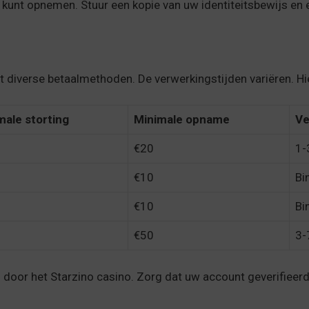
 u kunt opnemen. Stuur een kopie van uw identiteitsbewijs en 
uit diverse betaalmethoden. De verwerkingstijden variëren. H
male storting
Minimale opname
Ve
€20
1-
€10
Bi
€10
Bi
€50
3-
oor het Starzino casino. Zorg dat uw account geverifieerd