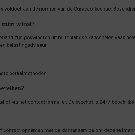
en voldoet aan de normen van de Curaçao-licentie. Bovendie
r mijn winst?
rland zijn gokwinsten uit buitenlandse kansspelen vaak bela
en belastingadviseur.
eeste betaalmethoden.
bereiken?
il of via het contactformulier. De livechat is 24/7 beschikba
of contact opnemen met de klantenservice om deze te laten 