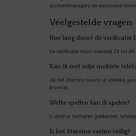
accountmanagers en exclusieve toern
Veelgestelde vragen
Hoe lang duurt de verificatie b
De verificatie duurt meestal 24 tot 
Kan ik met mijn mobiele telef
Ja, het Starzino casino is volledig g
browser.
Welke spellen kan ik spelen?
U vindt er tientallen gokkasten, tafels
Is het Starzino casino veilig?