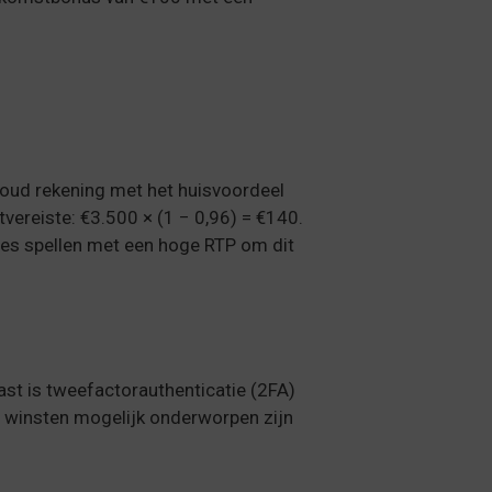
oud rekening met het huisvoordeel
tvereiste: €3.500 × (1 − 0,96) = €140.
ies spellen met een hoge RTP om dit
st is tweefactorauthenticatie (2FA)
t winsten mogelijk onderworpen zijn