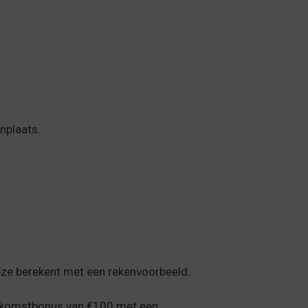
nplaats.
deze berekent met een rekenvoorbeeld.
elkomstbonus van €100 met een