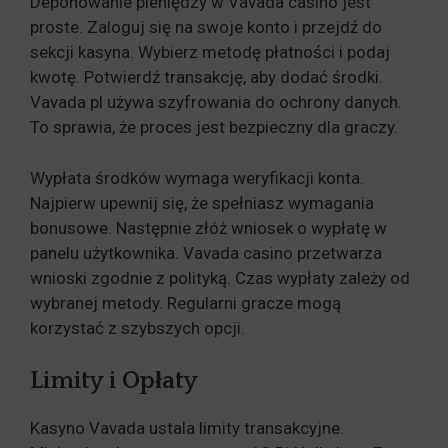
Deponowanie pieniędzy w Vavada casino jest
proste. Zaloguj się na swoje konto i przejdź do
sekcji kasyna. Wybierz metodę płatności i podaj
kwotę. Potwierdź transakcję, aby dodać środki.
Vavada pl używa szyfrowania do ochrony danych.
To sprawia, że proces jest bezpieczny dla graczy.
Wypłata środków wymaga weryfikacji konta.
Najpierw upewnij się, że spełniasz wymagania
bonusowe. Następnie złóż wniosek o wypłatę w
panelu użytkownika. Vavada casino przetwarza
wnioski zgodnie z polityką. Czas wypłaty zależy od
wybranej metody. Regularni gracze mogą
korzystać z szybszych opcji.
Limity i Opłaty
Kasyno Vavada ustala limity transakcyjne.